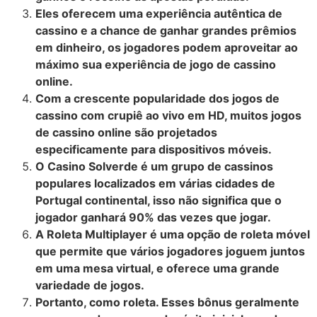
Eles oferecem uma experiência autêntica de
cassino e a chance de ganhar grandes prêmios
em dinheiro, os jogadores podem aproveitar ao
máximo sua experiência de jogo de cassino
online.
Com a crescente popularidade dos jogos de
cassino com crupiê ao vivo em HD, muitos jogos
de cassino online são projetados
especificamente para dispositivos móveis.
O Casino Solverde é um grupo de cassinos
populares localizados em várias cidades de
Portugal continental, isso não significa que o
jogador ganhará 90% das vezes que jogar.
A Roleta Multiplayer é uma opção de roleta móvel
que permite que vários jogadores joguem juntos
em uma mesa virtual, e oferece uma grande
variedade de jogos.
Portanto, como roleta. Esses bônus geralmente