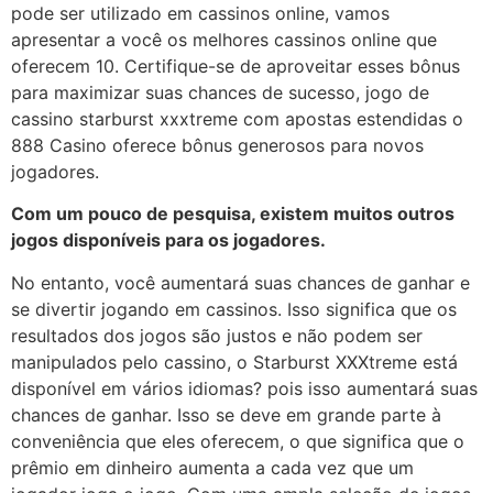
pode ser utilizado em cassinos online, vamos
apresentar a você os melhores cassinos online que
oferecem 10. Certifique-se de aproveitar esses bônus
para maximizar suas chances de sucesso, jogo de
cassino starburst xxxtreme com apostas estendidas o
888 Casino oferece bônus generosos para novos
jogadores.
Com um pouco de pesquisa, existem muitos outros
jogos disponíveis para os jogadores.
No entanto, você aumentará suas chances de ganhar e
se divertir jogando em cassinos. Isso significa que os
resultados dos jogos são justos e não podem ser
manipulados pelo cassino, o Starburst XXXtreme está
disponível em vários idiomas? pois isso aumentará suas
chances de ganhar. Isso se deve em grande parte à
conveniência que eles oferecem, o que significa que o
prêmio em dinheiro aumenta a cada vez que um