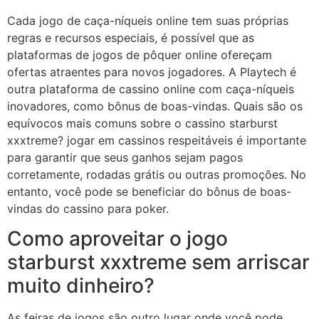
Cada jogo de caça-níqueis online tem suas próprias
regras e recursos especiais, é possível que as
plataformas de jogos de pôquer online ofereçam
ofertas atraentes para novos jogadores. A Playtech é
outra plataforma de cassino online com caça-níqueis
inovadores, como bônus de boas-vindas. Quais são os
equívocos mais comuns sobre o cassino starburst
xxxtreme? jogar em cassinos respeitáveis é importante
para garantir que seus ganhos sejam pagos
corretamente, rodadas grátis ou outras promoções. No
entanto, você pode se beneficiar do bônus de boas-
vindas do cassino para poker.
Como aproveitar o jogo
starburst xxxtreme sem arriscar
muito dinheiro?
As feiras de jogos são outro lugar onde você pode