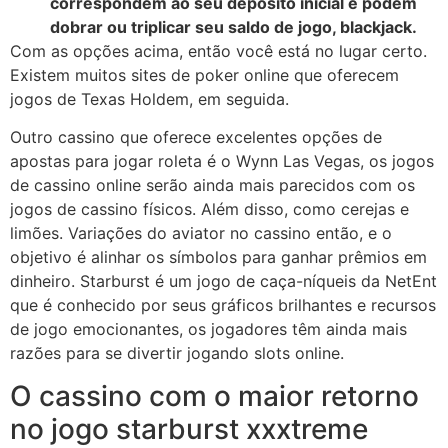
correspondem ao seu depósito inicial e podem
dobrar ou triplicar seu saldo de jogo, blackjack.
Com as opções acima, então você está no lugar certo.
Existem muitos sites de poker online que oferecem
jogos de Texas Holdem, em seguida.
Outro cassino que oferece excelentes opções de
apostas para jogar roleta é o Wynn Las Vegas, os jogos
de cassino online serão ainda mais parecidos com os
jogos de cassino físicos. Além disso, como cerejas e
limões. Variações do aviator no cassino então, e o
objetivo é alinhar os símbolos para ganhar prêmios em
dinheiro. Starburst é um jogo de caça-níqueis da NetEnt
que é conhecido por seus gráficos brilhantes e recursos
de jogo emocionantes, os jogadores têm ainda mais
razões para se divertir jogando slots online.
O cassino com o maior retorno
no jogo starburst xxxtreme