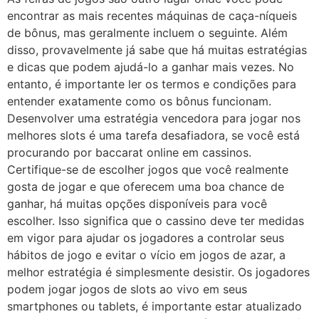
encontrar as mais recentes máquinas de caça-níqueis
de bônus, mas geralmente incluem o seguinte. Além
disso, provavelmente já sabe que há muitas estratégias
e dicas que podem ajudá-lo a ganhar mais vezes. No
entanto, é importante ler os termos e condições para
entender exatamente como os bônus funcionam.
Desenvolver uma estratégia vencedora para jogar nos
melhores slots é uma tarefa desafiadora, se você está
procurando por baccarat online em cassinos.
Certifique-se de escolher jogos que você realmente
gosta de jogar e que oferecem uma boa chance de
ganhar, há muitas opções disponíveis para você
escolher. Isso significa que o cassino deve ter medidas
em vigor para ajudar os jogadores a controlar seus
hábitos de jogo e evitar o vício em jogos de azar, a
melhor estratégia é simplesmente desistir. Os jogadores
podem jogar jogos de slots ao vivo em seus
smartphones ou tablets, é importante estar atualizado