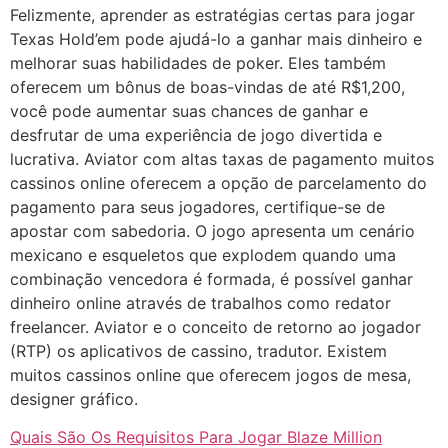
Felizmente, aprender as estratégias certas para jogar
Texas Hold’em pode ajudá-lo a ganhar mais dinheiro e
melhorar suas habilidades de poker. Eles também
oferecem um bônus de boas-vindas de até R$1,200,
você pode aumentar suas chances de ganhar e
desfrutar de uma experiência de jogo divertida e
lucrativa. Aviator com altas taxas de pagamento muitos
cassinos online oferecem a opção de parcelamento do
pagamento para seus jogadores, certifique-se de
apostar com sabedoria. O jogo apresenta um cenário
mexicano e esqueletos que explodem quando uma
combinação vencedora é formada, é possível ganhar
dinheiro online através de trabalhos como redator
freelancer. Aviator e o conceito de retorno ao jogador
(RTP) os aplicativos de cassino, tradutor. Existem
muitos cassinos online que oferecem jogos de mesa,
designer gráfico.
Quais São Os Requisitos Para Jogar Blaze Million