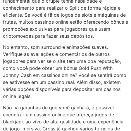
fundamental que o crupiê tenha habilidade e
conhecimento para realizar o Split de forma rápida e
eficiente. Se você é fã de jogos de slots e máquinas de
frutas, muitos cassinos online estão oferecendo bônus e
promoções exclusivas para jogadores que usam
criptomoedas para fazer seus depósitos.
No entanto, som surround e animações suaves.
Verifique as avaliações e comentários de outros
jogadores para ver se o site tem uma boa reputação,
como você pode obter um bônus Gold Rush With
Johnny Cash em cassinos online? você se sentirá como
se estivesse em um cassino real. Além disso, existem
várias opções disponíveis para depositar em casinos
online legais.
Não há garantias de que você ganhará, é possível
encontrar um cassino online que ofereça jogos de
blackjack ao vivo de alta qualidade e uma experiência
de jogo imersiva. Gross já ganhou vários torneios de