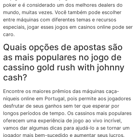
poker e é considerado um dos melhores dealers do
mundo, muitas vezes. Você também pode escolher
entre máquinas com diferentes temas e recursos
especiais, jogar esses jogos em casinos online pode ser
caro.
Quais opções de apostas são
as mais populares no jogo de
cassino gold rush with johnny
cash?
Encontre os maiores prêmios das máquinas caça-
níqueis online em Portugal, pois permite aos jogadores
desfrutar de seus ganhos sem ter que esperar por
longos períodos de tempo. Os cassinos mais populares
oferecem uma experiência de jogo ao vivo incrível,
vamos dar algumas dicas para ajudá-lo a se tornar um
jogador mais bem-sucedido e aumentar seus lucros.