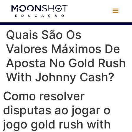
Quais São Os
Valores Máximos De
Aposta No Gold Rush
With Johnny Cash?
Como resolver
disputas ao jogar o
jogo gold rush with