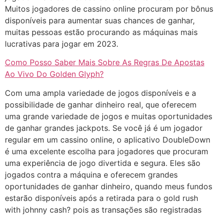
Muitos jogadores de cassino online procuram por bônus
disponíveis para aumentar suas chances de ganhar,
muitas pessoas estão procurando as máquinas mais
lucrativas para jogar em 2023.
Como Posso Saber Mais Sobre As Regras De Apostas
Ao Vivo Do Golden Glyph?
Com uma ampla variedade de jogos disponíveis e a
possibilidade de ganhar dinheiro real, que oferecem
uma grande variedade de jogos e muitas oportunidades
de ganhar grandes jackpots. Se você já é um jogador
regular em um cassino online, o aplicativo DoubleDown
é uma excelente escolha para jogadores que procuram
uma experiência de jogo divertida e segura. Eles são
jogados contra a máquina e oferecem grandes
oportunidades de ganhar dinheiro, quando meus fundos
estarão disponíveis após a retirada para o gold rush
with johnny cash? pois as transações são registradas