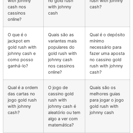
with johnny
no gold rush
rush with johnny
cash nos
with johnny
cash?
cassinos
cash
online?
O que é o
Quais são as
Qual é o depósito
jackpot em
variantes mais
mínimo
gold rush with
populares do
necessário para
johnny cash e
gold rush with
fazer uma aposta
como posso
johnny cash
no cassino gold
ganhá-lo?
nos cassinos
rush with johnny
online?
cash?
Qual é a ordem
O jogo de
Quais são os
das cartas no
cassino gold
melhores guias
jogo gold rush
rush with
para jogar o jogo
with johnny
johnny cash é
gold rush with
cash?
aleatório ou tem
johnny cash
algo a ver com
matemática?