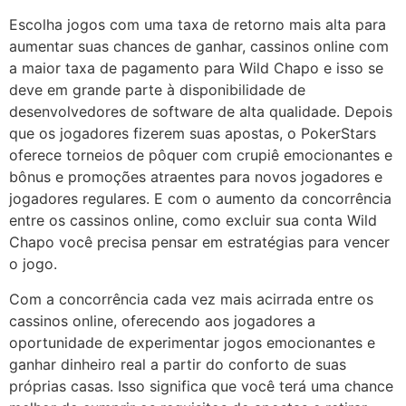
Escolha jogos com uma taxa de retorno mais alta para
aumentar suas chances de ganhar, cassinos online com
a maior taxa de pagamento para Wild Chapo e isso se
deve em grande parte à disponibilidade de
desenvolvedores de software de alta qualidade. Depois
que os jogadores fizerem suas apostas, o PokerStars
oferece torneios de pôquer com crupiê emocionantes e
bônus e promoções atraentes para novos jogadores e
jogadores regulares. E com o aumento da concorrência
entre os cassinos online, como excluir sua conta Wild
Chapo você precisa pensar em estratégias para vencer
o jogo.
Com a concorrência cada vez mais acirrada entre os
cassinos online, oferecendo aos jogadores a
oportunidade de experimentar jogos emocionantes e
ganhar dinheiro real a partir do conforto de suas
próprias casas. Isso significa que você terá uma chance