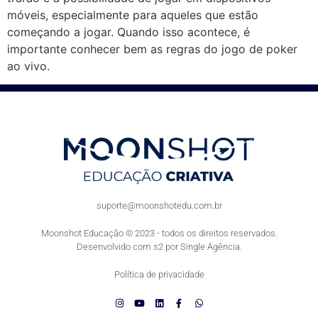
móveis, especialmente para aqueles que estão
começando a jogar. Quando isso acontece, é
importante conhecer bem as regras do jogo de poker
ao vivo.
suporte@moonshotedu.com.br
Moonshot Educação © 2023 - todos os direitos reservados.
Desenvolvido com s2 por Single Agência.
Política de privacidade