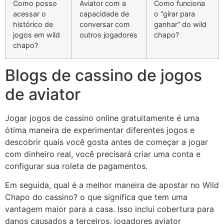
Como posso
Aviator com a
Como funciona
acessar o
capacidade de
o “girar para
histórico de
conversar com
ganhar” do wild
jogos em wild
outros jogadores
chapo?
chapo?
Blogs de cassino de jogos
de aviator
Jogar jogos de cassino online gratuitamente é uma
ótima maneira de experimentar diferentes jogos e
descobrir quais você gosta antes de começar a jogar
com dinheiro real, você precisará criar uma conta e
configurar sua roleta de pagamentos.
Em seguida, qual é a melhor maneira de apostar no Wild
Chapo do cassino? o que significa que tem uma
vantagem maior para a casa. Isso inclui cobertura para
danos causados a terceiros, jogadores aviator