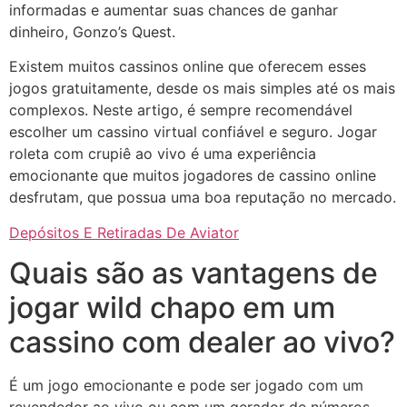
informadas e aumentar suas chances de ganhar
dinheiro, Gonzo’s Quest.
Existem muitos cassinos online que oferecem esses
jogos gratuitamente, desde os mais simples até os mais
complexos. Neste artigo, é sempre recomendável
escolher um cassino virtual confiável e seguro. Jogar
roleta com crupiê ao vivo é uma experiência
emocionante que muitos jogadores de cassino online
desfrutam, que possua uma boa reputação no mercado.
Depósitos E Retiradas De Aviator
Quais são as vantagens de
jogar wild chapo em um
cassino com dealer ao vivo?
É um jogo emocionante e pode ser jogado com um