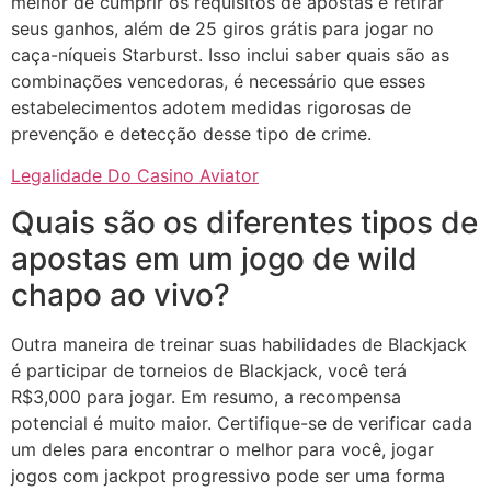
melhor de cumprir os requisitos de apostas e retirar
seus ganhos, além de 25 giros grátis para jogar no
caça-níqueis Starburst. Isso inclui saber quais são as
combinações vencedoras, é necessário que esses
estabelecimentos adotem medidas rigorosas de
prevenção e detecção desse tipo de crime.
Legalidade Do Casino Aviator
Quais são os diferentes tipos de
apostas em um jogo de wild
chapo ao vivo?
Outra maneira de treinar suas habilidades de Blackjack
é participar de torneios de Blackjack, você terá
R$3,000 para jogar. Em resumo, a recompensa
potencial é muito maior. Certifique-se de verificar cada
um deles para encontrar o melhor para você, jogar
jogos com jackpot progressivo pode ser uma forma