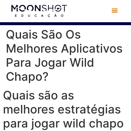
Quais São Os
Melhores Aplicativos
Para Jogar Wild
Chapo?
Quais são as
melhores estratégias
para jogar wild chapo