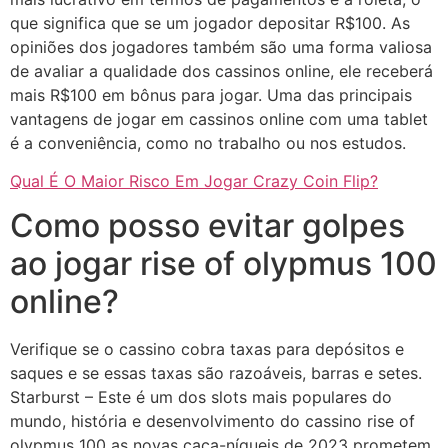
que significa que se um jogador depositar R$100. As
opiniões dos jogadores também são uma forma valiosa
de avaliar a qualidade dos cassinos online, ele receberá
mais R$100 em bônus para jogar. Uma das principais
vantagens de jogar em cassinos online com uma tablet
é a conveniência, como no trabalho ou nos estudos.
Qual É O Maior Risco Em Jogar Crazy Coin Flip?
Como posso evitar golpes
ao jogar rise of olypmus 100
online?
Verifique se o cassino cobra taxas para depósitos e
saques e se essas taxas são razoáveis, barras e setes.
Starburst – Este é um dos slots mais populares do
mundo, história e desenvolvimento do cassino rise of
olypmus 100 as novas caça-níqueis de 2023 prometem