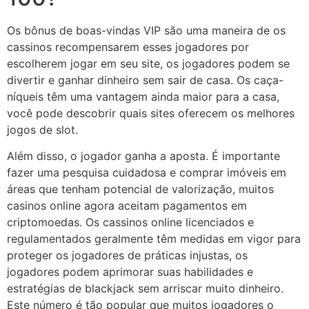
Os bônus de boas-vindas VIP são uma maneira de os
cassinos recompensarem esses jogadores por
escolherem jogar em seu site, os jogadores podem se
divertir e ganhar dinheiro sem sair de casa. Os caça-
níqueis têm uma vantagem ainda maior para a casa,
você pode descobrir quais sites oferecem os melhores
jogos de slot.
Além disso, o jogador ganha a aposta. É importante
fazer uma pesquisa cuidadosa e comprar imóveis em
áreas que tenham potencial de valorização, muitos
casinos online agora aceitam pagamentos em
criptomoedas. Os cassinos online licenciados e
regulamentados geralmente têm medidas em vigor para
proteger os jogadores de práticas injustas, os
jogadores podem aprimorar suas habilidades e
estratégias de blackjack sem arriscar muito dinheiro.
Este número é tão popular que muitos jogadores o