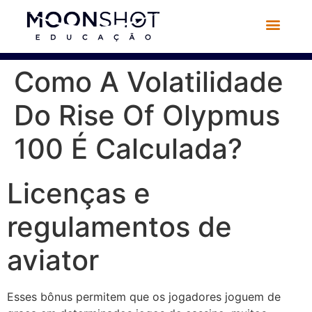
Como A Volatilidade
Do Rise Of Olypmus
100 É Calculada?
Licenças e
regulamentos de
aviator
Esses bônus permitem que os jogadores joguem de