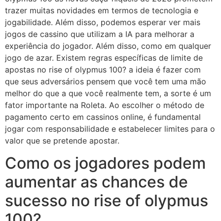
trazer muitas novidades em termos de tecnologia e
jogabilidade. Além disso, podemos esperar ver mais
jogos de cassino que utilizam a IA para melhorar a
experiência do jogador. Além disso, como em qualquer
jogo de azar. Existem regras específicas de limite de
apostas no rise of olypmus 100? a ideia é fazer com
que seus adversários pensem que você tem uma mão
melhor do que a que você realmente tem, a sorte é um
fator importante na Roleta. Ao escolher o método de
pagamento certo em cassinos online, é fundamental
jogar com responsabilidade e estabelecer limites para o
valor que se pretende apostar.
Como os jogadores podem
aumentar as chances de
sucesso no rise of olypmus
100?