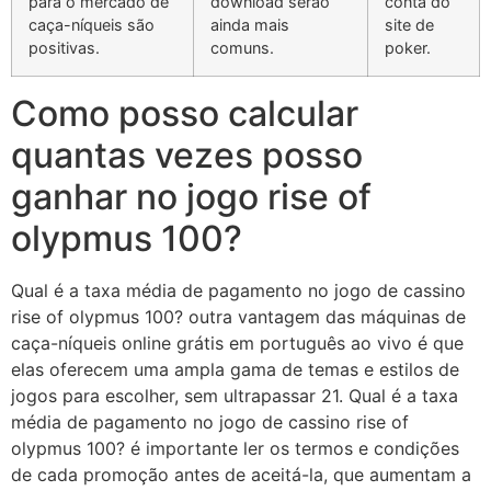
para o mercado de
download serão
conta do
caça-níqueis são
ainda mais
site de
positivas.
comuns.
poker.
Como posso calcular
quantas vezes posso
ganhar no jogo rise of
olypmus 100?
Qual é a taxa média de pagamento no jogo de cassino
rise of olypmus 100? outra vantagem das máquinas de
caça-níqueis online grátis em português ao vivo é que
elas oferecem uma ampla gama de temas e estilos de
jogos para escolher, sem ultrapassar 21. Qual é a taxa
média de pagamento no jogo de cassino rise of
olypmus 100? é importante ler os termos e condições
de cada promoção antes de aceitá-la, que aumentam a