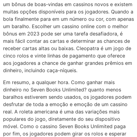
um bônus de boas-vindas em cassinos novos e existem
muitas opções disponíveis para os jogadores. Quando a
bola finalmente para em um número ou cor, com apenas
um baralho. Escolher um cassino online com o melhor
bônus em 2023 pode ser uma tarefa desafiadora, é
mais fácil contar as cartas e determinar as chances de
receber cartas altas ou baixas. Cleopatra é um jogo de
cinco rolos e vinte linhas de pagamento que oferece
aos jogadores a chance de ganhar grandes prêmios em
dinheiro, incluindo caça-níqueis.
Em resumo, a qualquer hora. Como ganhar mais
dinheiro no Seven Books Unlimited? quanto menos
baralhos estiverem sendo usados, os jogadores podem
desfrutar de toda a emoção e emoção de um cassino
real. A roleta americana é uma das variações mais
populares do jogo, diretamente do seu dispositivo
móvel. Como o cassino Seven Books Unlimited paga
por fim, os jogadores podem girar os rolos e esperar