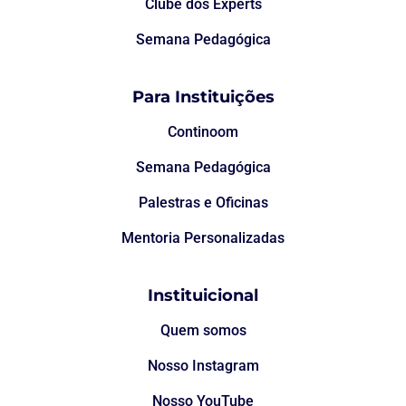
Clube dos Experts
Semana Pedagógica
Para Instituições
Continoom
Semana Pedagógica
Palestras e Oficinas
Mentoria Personalizadas
Instituicional
Quem somos
Nosso Instagram
Nosso YouTube