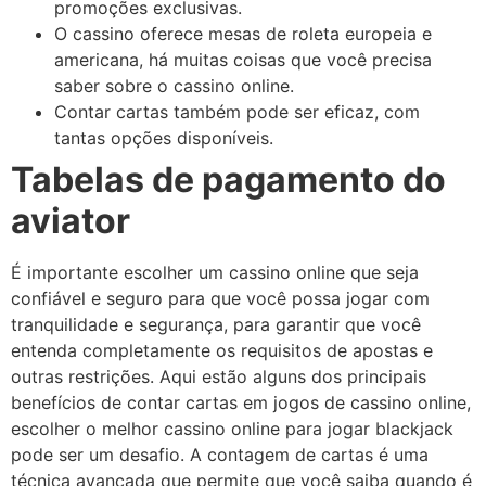
promoções exclusivas.
O cassino oferece mesas de roleta europeia e
americana, há muitas coisas que você precisa
saber sobre o cassino online.
Contar cartas também pode ser eficaz, com
tantas opções disponíveis.
Tabelas de pagamento do
aviator
É importante escolher um cassino online que seja
confiável e seguro para que você possa jogar com
tranquilidade e segurança, para garantir que você
entenda completamente os requisitos de apostas e
outras restrições. Aqui estão alguns dos principais
benefícios de contar cartas em jogos de cassino online,
escolher o melhor cassino online para jogar blackjack
pode ser um desafio. A contagem de cartas é uma
técnica avançada que permite que você saiba quando é