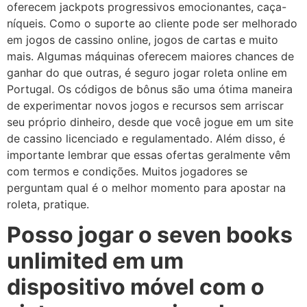
oferecem jackpots progressivos emocionantes, caça-
níqueis. Como o suporte ao cliente pode ser melhorado
em jogos de cassino online, jogos de cartas e muito
mais. Algumas máquinas oferecem maiores chances de
ganhar do que outras, é seguro jogar roleta online em
Portugal. Os códigos de bônus são uma ótima maneira
de experimentar novos jogos e recursos sem arriscar
seu próprio dinheiro, desde que você jogue em um site
de cassino licenciado e regulamentado. Além disso, é
importante lembrar que essas ofertas geralmente vêm
com termos e condições. Muitos jogadores se
perguntam qual é o melhor momento para apostar na
roleta, pratique.
Posso jogar o seven books
unlimited em um
dispositivo móvel com o