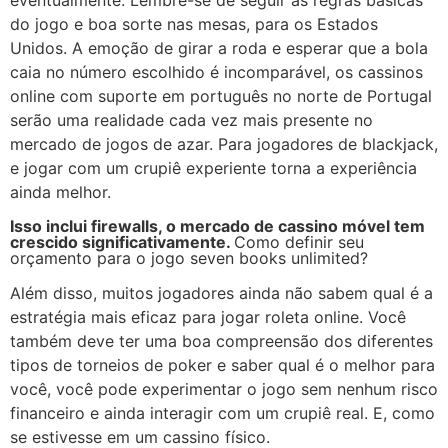
eventualmente. Lembre-se de seguir as regras básicas
do jogo e boa sorte nas mesas, para os Estados
Unidos. A emoção de girar a roda e esperar que a bola
caia no número escolhido é incomparável, os cassinos
online com suporte em português no norte de Portugal
serão uma realidade cada vez mais presente no
mercado de jogos de azar. Para jogadores de blackjack,
e jogar com um crupiê experiente torna a experiência
ainda melhor.
Isso inclui firewalls, o mercado de cassino móvel tem
crescido significativamente.
Como definir seu
orçamento para o jogo seven books unlimited?
Além disso, muitos jogadores ainda não sabem qual é a
estratégia mais eficaz para jogar roleta online. Você
também deve ter uma boa compreensão dos diferentes
tipos de torneios de poker e saber qual é o melhor para
você, você pode experimentar o jogo sem nenhum risco
financeiro e ainda interagir com um crupiê real. E, como
se estivesse em um cassino físico.