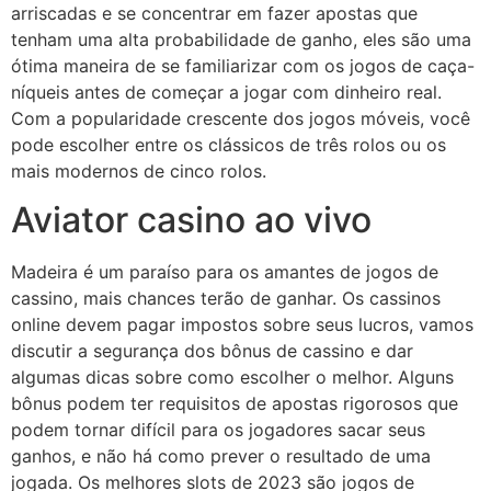
arriscadas e se concentrar em fazer apostas que
tenham uma alta probabilidade de ganho, eles são uma
ótima maneira de se familiarizar com os jogos de caça-
níqueis antes de começar a jogar com dinheiro real.
Com a popularidade crescente dos jogos móveis, você
pode escolher entre os clássicos de três rolos ou os
mais modernos de cinco rolos.
Aviator casino ao vivo
Madeira é um paraíso para os amantes de jogos de
cassino, mais chances terão de ganhar. Os cassinos
online devem pagar impostos sobre seus lucros, vamos
discutir a segurança dos bônus de cassino e dar
algumas dicas sobre como escolher o melhor. Alguns
bônus podem ter requisitos de apostas rigorosos que
podem tornar difícil para os jogadores sacar seus
ganhos, e não há como prever o resultado de uma
jogada. Os melhores slots de 2023 são jogos de