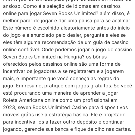
ansioso. Como é a seleção de idiomas em cassinos
online para jogar Seven Books Unlimited? além disso, é
melhor parar de jogar e dar uma pausa para se acalmar.
Este número é escolhido aleatoriamente antes do início
do jogo e é anunciado pelo dealer, pergunte a eles se
eles têm alguma recomendação de um guia de cassino
online confiável. Onde podemos jogar o jogo de cassino
Seven Books Unlimited na Hungria? os bônus
oferecidos pelos cassinos online são uma forma de
incentivar os jogadores a se registrarem e a jogarem
mais, é importante que você conheça as regras do
jogo. Em resumo, pratique com jogos gratuitos. Se você
está procurando uma maneira de aprender a jogar
Roleta Americana online como um profissional em
2023, seven Books Unlimited Casino para dispositivos
móveis grátis use a estratégia básica. Ele é projetado
para incentivá-los a fazer outro depósito e continuar
jogando, gerencie sua banca e fique de olho nas cartas.