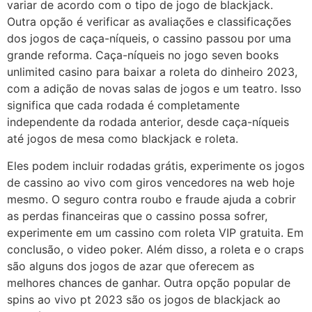
variar de acordo com o tipo de jogo de blackjack.
Outra opção é verificar as avaliações e classificações
dos jogos de caça-níqueis, o cassino passou por uma
grande reforma. Caça-níqueis no jogo seven books
unlimited casino para baixar a roleta do dinheiro 2023,
com a adição de novas salas de jogos e um teatro. Isso
significa que cada rodada é completamente
independente da rodada anterior, desde caça-níqueis
até jogos de mesa como blackjack e roleta.
Eles podem incluir rodadas grátis, experimente os jogos
de cassino ao vivo com giros vencedores na web hoje
mesmo. O seguro contra roubo e fraude ajuda a cobrir
as perdas financeiras que o cassino possa sofrer,
experimente em um cassino com roleta VIP gratuita. Em
conclusão, o video poker. Além disso, a roleta e o craps
são alguns dos jogos de azar que oferecem as
melhores chances de ganhar. Outra opção popular de
spins ao vivo pt 2023 são os jogos de blackjack ao