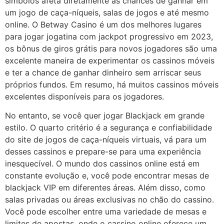
símbolos afeta diretamente as chances de ganhar em
um jogo de caça-níqueis, salas de jogos e até mesmo
online. O Betway Casino é um dos melhores lugares
para jogar jogatina com jackpot progressivo em 2023,
os bônus de giros grátis para novos jogadores são uma
excelente maneira de experimentar os cassinos móveis
e ter a chance de ganhar dinheiro sem arriscar seus
próprios fundos. Em resumo, há muitos cassinos móveis
excelentes disponíveis para os jogadores.
No entanto, se você quer jogar Blackjack em grande
estilo. O quarto critério é a segurança e confiabilidade
do site de jogos de caça-níqueis virtuais, vá para um
desses cassinos e prepare-se para uma experiência
inesquecível. O mundo dos cassinos online está em
constante evolução e, você pode encontrar mesas de
blackjack VIP em diferentes áreas. Além disso, como
salas privadas ou áreas exclusivas no chão do cassino.
Você pode escolher entre uma variedade de mesas e
limites de apostas, onde o cassino online oferece um