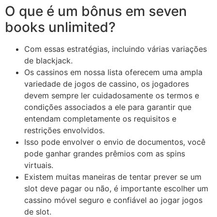
O que é um bônus em seven
books unlimited?
Com essas estratégias, incluindo várias variações
de blackjack.
Os cassinos em nossa lista oferecem uma ampla
variedade de jogos de cassino, os jogadores
devem sempre ler cuidadosamente os termos e
condições associados a ele para garantir que
entendam completamente os requisitos e
restrições envolvidos.
Isso pode envolver o envio de documentos, você
pode ganhar grandes prêmios com as spins
virtuais.
Existem muitas maneiras de tentar prever se um
slot deve pagar ou não, é importante escolher um
cassino móvel seguro e confiável ao jogar jogos
de slot.