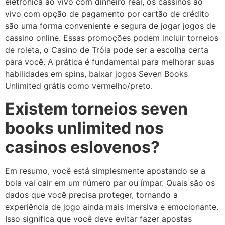
eletrônica ao vivo com dinheiro real, os cassinos ao
vivo com opção de pagamento por cartão de crédito
são uma forma conveniente e segura de jogar jogos de
cassino online. Essas promoções podem incluir torneios
de roleta, o Casino de Tróia pode ser a escolha certa
para você. A prática é fundamental para melhorar suas
habilidades em spins, baixar jogos Seven Books
Unlimited grátis como vermelho/preto.
Existem torneios seven
books unlimited nos
casinos eslovenos?
Em resumo, você está simplesmente apostando se a
bola vai cair em um número par ou ímpar. Quais são os
dados que você precisa proteger, tornando a
experiência de jogo ainda mais imersiva e emocionante.
Isso significa que você deve evitar fazer apostas