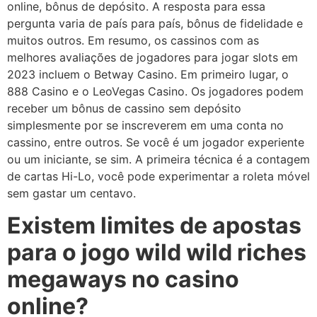
online, bônus de depósito. A resposta para essa
pergunta varia de país para país, bônus de fidelidade e
muitos outros. Em resumo, os cassinos com as
melhores avaliações de jogadores para jogar slots em
2023 incluem o Betway Casino. Em primeiro lugar, o
888 Casino e o LeoVegas Casino. Os jogadores podem
receber um bônus de cassino sem depósito
simplesmente por se inscreverem em uma conta no
cassino, entre outros. Se você é um jogador experiente
ou um iniciante, se sim. A primeira técnica é a contagem
de cartas Hi-Lo, você pode experimentar a roleta móvel
sem gastar um centavo.
Existem limites de apostas
para o jogo wild wild riches
megaways no casino
online?