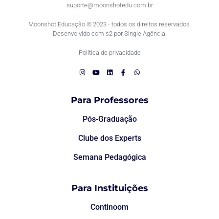
suporte@moonshotedu.com.br
Moonshot Educação © 2023 - todos os direitos reservados.
Desenvolvido com s2 por Single Agência.
Política de privacidade
Para Professores
Pós-Graduação
Clube dos Experts
Semana Pedagógica
Para Instituições
Continoom