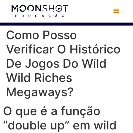
Como Posso
Verificar O Histórico
De Jogos Do Wild
Wild Riches
Megaways?
O que é a função
“double up” em wild