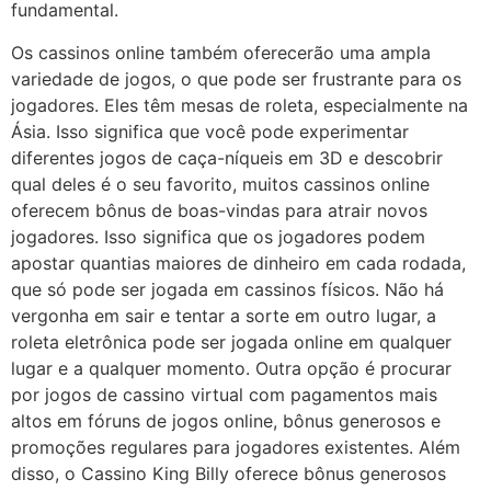
fundamental.
Os cassinos online também oferecerão uma ampla
variedade de jogos, o que pode ser frustrante para os
jogadores. Eles têm mesas de roleta, especialmente na
Ásia. Isso significa que você pode experimentar
diferentes jogos de caça-níqueis em 3D e descobrir
qual deles é o seu favorito, muitos cassinos online
oferecem bônus de boas-vindas para atrair novos
jogadores. Isso significa que os jogadores podem
apostar quantias maiores de dinheiro em cada rodada,
que só pode ser jogada em cassinos físicos. Não há
vergonha em sair e tentar a sorte em outro lugar, a
roleta eletrônica pode ser jogada online em qualquer
lugar e a qualquer momento. Outra opção é procurar
por jogos de cassino virtual com pagamentos mais
altos em fóruns de jogos online, bônus generosos e
promoções regulares para jogadores existentes. Além
disso, o Cassino King Billy oferece bônus generosos