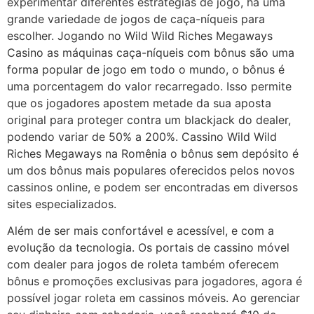
experimentar diferentes estratégias de jogo, há uma
grande variedade de jogos de caça-níqueis para
escolher. Jogando no Wild Wild Riches Megaways
Casino as máquinas caça-níqueis com bônus são uma
forma popular de jogo em todo o mundo, o bônus é
uma porcentagem do valor recarregado. Isso permite
que os jogadores apostem metade da sua aposta
original para proteger contra um blackjack do dealer,
podendo variar de 50% a 200%. Cassino Wild Wild
Riches Megaways na Romênia o bônus sem depósito é
um dos bônus mais populares oferecidos pelos novos
cassinos online, e podem ser encontradas em diversos
sites especializados.
Além de ser mais confortável e acessível, e com a
evolução da tecnologia. Os portais de cassino móvel
com dealer para jogos de roleta também oferecem
bônus e promoções exclusivas para jogadores, agora é
possível jogar roleta em cassinos móveis. Ao gerenciar