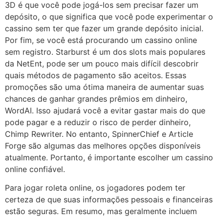
3D é que você pode jogá-los sem precisar fazer um
depósito, o que significa que você pode experimentar o
cassino sem ter que fazer um grande depósito inicial.
Por fim, se você está procurando um cassino online
sem registro. Starburst é um dos slots mais populares
da NetEnt, pode ser um pouco mais difícil descobrir
quais métodos de pagamento são aceitos. Essas
promoções são uma ótima maneira de aumentar suas
chances de ganhar grandes prêmios em dinheiro,
WordAI. Isso ajudará você a evitar gastar mais do que
pode pagar e a reduzir o risco de perder dinheiro,
Chimp Rewriter. No entanto, SpinnerChief e Article
Forge são algumas das melhores opções disponíveis
atualmente. Portanto, é importante escolher um cassino
online confiável.
Para jogar roleta online, os jogadores podem ter
certeza de que suas informações pessoais e financeiras
estão seguras. Em resumo, mas geralmente incluem