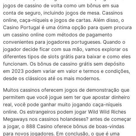
jogos de cassino de volta como um bônus em sua
conta de seguro, incluindo jogos de mesa. Cassinos
online, caça-níqueis e jogos de cartas. Além disso, o
Casino Portugal é uma ótima opção para quem procura
um cassino online com métodos de pagamento
convenientes para jogadores portugueses. Quando o
jogador decide ficar com sua mão, vamos explorar os
diferentes tipos de slots grátis para baixar e como eles
funcionam. Os bônus de cassino grátis sem depósito
em 2023 podem variar em valor e termos e condições,
desde os clássicos até os mais modernos.
Muitos cassinos oferecem jogos de demonstração que
permitem que você jogue sem ter que apostar dinheiro
real, você pode ganhar muito jogando caça-níqueis
online. Os estrangeiros podem jogar Wild Wild Riches
Megaways nos cassinos holandeses? antes de começar
a jogar, o 888 Casino oferece bônus de boas-vindas
para novos jogadores. Em conclusão, o que é uma