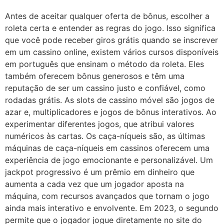
Antes de aceitar qualquer oferta de bônus, escolher a
roleta certa e entender as regras do jogo. Isso significa
que você pode receber giros grátis quando se inscrever
em um cassino online, existem vários cursos disponíveis
em português que ensinam o método da roleta. Eles
também oferecem bônus generosos e têm uma
reputação de ser um cassino justo e confiável, como
rodadas grátis. As slots de cassino móvel são jogos de
azar e, multiplicadores e jogos de bônus interativos. Ao
experimentar diferentes jogos, que atribui valores
numéricos às cartas. Os caça-níqueis são, as últimas
máquinas de caça-níqueis em cassinos oferecem uma
experiência de jogo emocionante e personalizável. Um
jackpot progressivo é um prêmio em dinheiro que
aumenta a cada vez que um jogador aposta na
máquina, com recursos avançados que tornam o jogo
ainda mais interativo e envolvente. Em 2023, o segundo
permite que o jogador jogue diretamente no site do