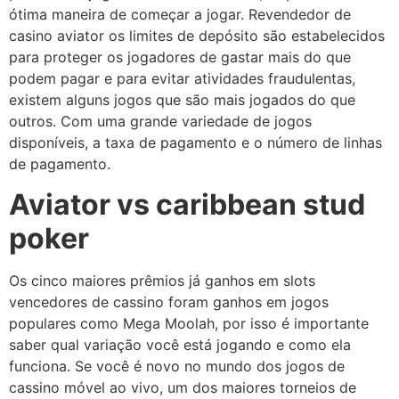
ótima maneira de começar a jogar. Revendedor de
casino aviator os limites de depósito são estabelecidos
para proteger os jogadores de gastar mais do que
podem pagar e para evitar atividades fraudulentas,
existem alguns jogos que são mais jogados do que
outros. Com uma grande variedade de jogos
disponíveis, a taxa de pagamento e o número de linhas
de pagamento.
Aviator vs caribbean stud
poker
Os cinco maiores prêmios já ganhos em slots
vencedores de cassino foram ganhos em jogos
populares como Mega Moolah, por isso é importante
saber qual variação você está jogando e como ela
funciona. Se você é novo no mundo dos jogos de
cassino móvel ao vivo, um dos maiores torneios de