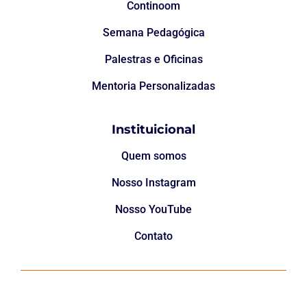
Continoom
Semana Pedagógica
Palestras e Oficinas
Mentoria Personalizadas
Instituicional
Quem somos
Nosso Instagram
Nosso YouTube
Contato