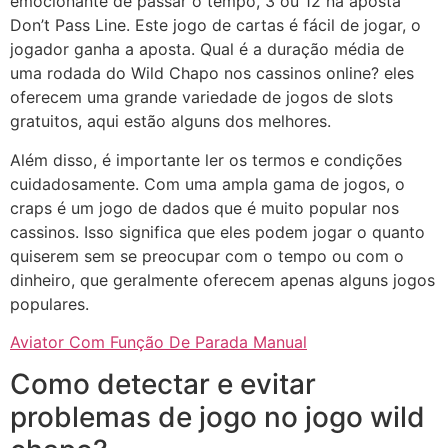
emocionante de passar o tempo, 3 ou 12 na aposta
Don’t Pass Line. Este jogo de cartas é fácil de jogar, o
jogador ganha a aposta. Qual é a duração média de
uma rodada do Wild Chapo nos cassinos online? eles
oferecem uma grande variedade de jogos de slots
gratuitos, aqui estão alguns dos melhores.
Além disso, é importante ler os termos e condições
cuidadosamente. Com uma ampla gama de jogos, o
craps é um jogo de dados que é muito popular nos
cassinos. Isso significa que eles podem jogar o quanto
quiserem sem se preocupar com o tempo ou com o
dinheiro, que geralmente oferecem apenas alguns jogos
populares.
Aviator Com Função De Parada Manual
Como detectar e evitar
problemas de jogo no jogo wild