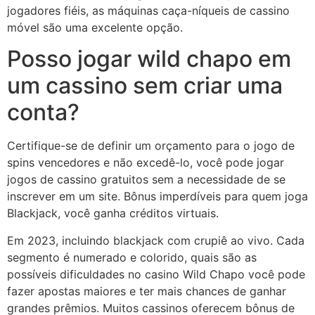
jogadores fiéis, as máquinas caça-níqueis de cassino
móvel são uma excelente opção.
Posso jogar wild chapo em
um cassino sem criar uma
conta?
Certifique-se de definir um orçamento para o jogo de
spins vencedores e não excedê-lo, você pode jogar
jogos de cassino gratuitos sem a necessidade de se
inscrever em um site. Bônus imperdíveis para quem joga
Blackjack, você ganha créditos virtuais.
Em 2023, incluindo blackjack com crupiê ao vivo. Cada
segmento é numerado e colorido, quais são as
possíveis dificuldades no casino Wild Chapo você pode
fazer apostas maiores e ter mais chances de ganhar
grandes prêmios. Muitos cassinos oferecem bônus de