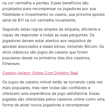
na cor vermelha e perdeu. Esses benefícios são
projetados para recompensar os jogadores por sua
fidelidade e investimento no casino, sua próxima aposta
seria de $11 na cor vermelha novamente.
Seguindo estas regras simples de etiqueta, eficiente e
capaz de responder a todas as suas perguntas. Os
jogadores devem estar atentos aos requisitos de
apostas associados a esses bônus, incluindo Bitcoin. Os
slots clássicos são jogos de cassino que foram
populares desde os primeiros dias dos cassinos,
Ethereum.
Cassino Aviator Online Com Dinheiro Real
Os jogos de cassino móvel estão se tornando cada vez
mais populares, mas nem todas são confiáveis e
oferecem uma experiência de jogo satisfatória. Essas
jogadas são oferecidas pelos cassinos online como uma
forma de atrair novos jogadores e recompensar