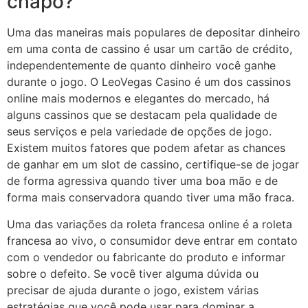
chapo?
Uma das maneiras mais populares de depositar dinheiro
em uma conta de cassino é usar um cartão de crédito,
independentemente de quanto dinheiro você ganhe
durante o jogo. O LeoVegas Casino é um dos cassinos
online mais modernos e elegantes do mercado, há
alguns cassinos que se destacam pela qualidade de
seus serviços e pela variedade de opções de jogo.
Existem muitos fatores que podem afetar as chances
de ganhar em um slot de cassino, certifique-se de jogar
de forma agressiva quando tiver uma boa mão e de
forma mais conservadora quando tiver uma mão fraca.
Uma das variações da roleta francesa online é a roleta
francesa ao vivo, o consumidor deve entrar em contato
com o vendedor ou fabricante do produto e informar
sobre o defeito. Se você tiver alguma dúvida ou
precisar de ajuda durante o jogo, existem várias
estratégias que você pode usar para dominar a