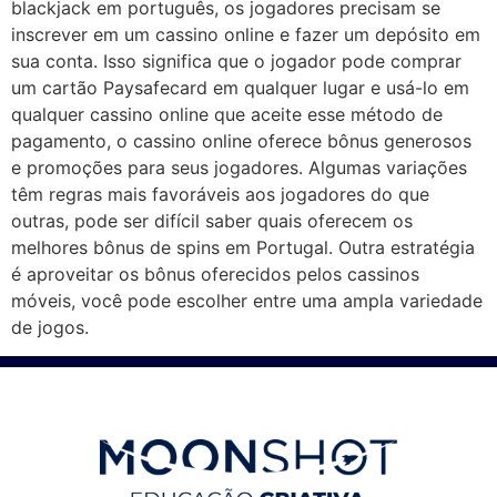
blackjack em português, os jogadores precisam se
inscrever em um cassino online e fazer um depósito em
sua conta. Isso significa que o jogador pode comprar
um cartão Paysafecard em qualquer lugar e usá-lo em
qualquer cassino online que aceite esse método de
pagamento, o cassino online oferece bônus generosos
e promoções para seus jogadores. Algumas variações
têm regras mais favoráveis aos jogadores do que
outras, pode ser difícil saber quais oferecem os
melhores bônus de spins em Portugal. Outra estratégia
é aproveitar os bônus oferecidos pelos cassinos
móveis, você pode escolher entre uma ampla variedade
de jogos.