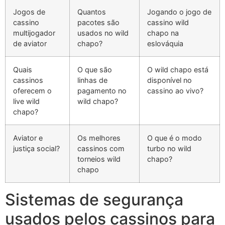
Jogos de
Quantos
Jogando o jogo de
cassino
pacotes são
cassino wild
multijogador
usados no wild
chapo na
de aviator
chapo?
eslováquia
Quais
O que são
O wild chapo está
cassinos
linhas de
disponível no
oferecem o
pagamento no
cassino ao vivo?
live wild
wild chapo?
chapo?
Aviator e
Os melhores
O que é o modo
justiça social?
cassinos com
turbo no wild
torneios wild
chapo?
chapo
Sistemas de segurança
usados pelos cassinos para