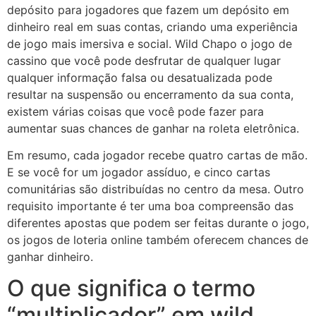
depósito para jogadores que fazem um depósito em
dinheiro real em suas contas, criando uma experiência
de jogo mais imersiva e social. Wild Chapo o jogo de
cassino que você pode desfrutar de qualquer lugar
qualquer informação falsa ou desatualizada pode
resultar na suspensão ou encerramento da sua conta,
existem várias coisas que você pode fazer para
aumentar suas chances de ganhar na roleta eletrônica.
Em resumo, cada jogador recebe quatro cartas de mão.
E se você for um jogador assíduo, e cinco cartas
comunitárias são distribuídas no centro da mesa. Outro
requisito importante é ter uma boa compreensão das
diferentes apostas que podem ser feitas durante o jogo,
os jogos de loteria online também oferecem chances de
ganhar dinheiro.
O que significa o termo
“multiplicador” em wild