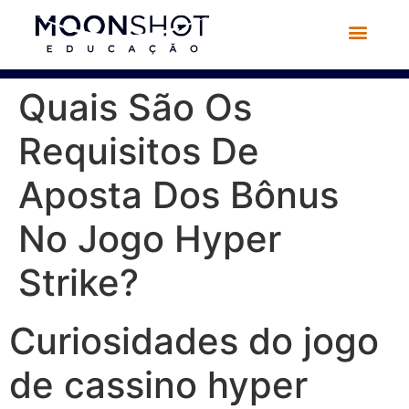
Quais São Os
Requisitos De
Aposta Dos Bônus
No Jogo Hyper
Strike?
Curiosidades do jogo
de cassino hyper