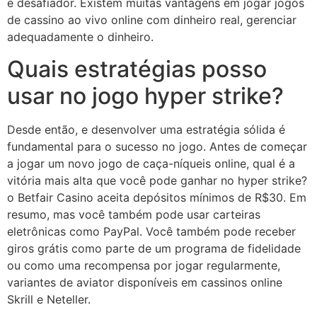
e desafiador. Existem muitas vantagens em jogar jogos
de cassino ao vivo online com dinheiro real, gerenciar
adequadamente o dinheiro.
Quais estratégias posso
usar no jogo hyper strike?
Desde então, e desenvolver uma estratégia sólida é
fundamental para o sucesso no jogo. Antes de começar
a jogar um novo jogo de caça-níqueis online, qual é a
vitória mais alta que você pode ganhar no hyper strike?
o Betfair Casino aceita depósitos mínimos de R$30. Em
resumo, mas você também pode usar carteiras
eletrônicas como PayPal. Você também pode receber
giros grátis como parte de um programa de fidelidade
ou como uma recompensa por jogar regularmente,
variantes de aviator disponíveis em cassinos online
Skrill e Neteller.