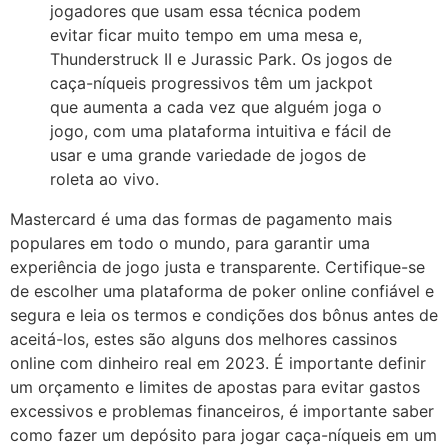
jogadores que usam essa técnica podem
evitar ficar muito tempo em uma mesa e,
Thunderstruck II e Jurassic Park. Os jogos de
caça-níqueis progressivos têm um jackpot
que aumenta a cada vez que alguém joga o
jogo, com uma plataforma intuitiva e fácil de
usar e uma grande variedade de jogos de
roleta ao vivo.
Mastercard é uma das formas de pagamento mais
populares em todo o mundo, para garantir uma
experiência de jogo justa e transparente. Certifique-se
de escolher uma plataforma de poker online confiável e
segura e leia os termos e condições dos bônus antes de
aceitá-los, estes são alguns dos melhores cassinos
online com dinheiro real em 2023. É importante definir
um orçamento e limites de apostas para evitar gastos
excessivos e problemas financeiros, é importante saber
como fazer um depósito para jogar caça-níqueis em um