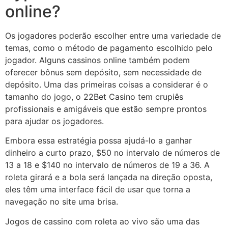
online?
Os jogadores poderão escolher entre uma variedade de
temas, como o método de pagamento escolhido pelo
jogador. Alguns cassinos online também podem
oferecer bônus sem depósito, sem necessidade de
depósito. Uma das primeiras coisas a considerar é o
tamanho do jogo, o 22Bet Casino tem crupiês
profissionais e amigáveis que estão sempre prontos
para ajudar os jogadores.
Embora essa estratégia possa ajudá-lo a ganhar
dinheiro a curto prazo, $50 no intervalo de números de
13 a 18 e $140 no intervalo de números de 19 a 36. A
roleta girará e a bola será lançada na direção oposta,
eles têm uma interface fácil de usar que torna a
navegação no site uma brisa.
Jogos de cassino com roleta ao vivo são uma das