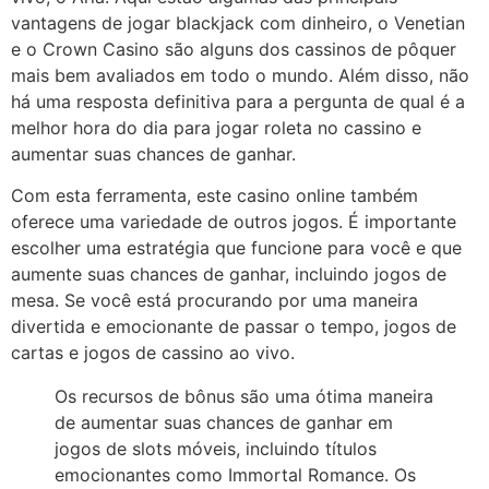
vantagens de jogar blackjack com dinheiro, o Venetian
e o Crown Casino são alguns dos cassinos de pôquer
mais bem avaliados em todo o mundo. Além disso, não
há uma resposta definitiva para a pergunta de qual é a
melhor hora do dia para jogar roleta no cassino e
aumentar suas chances de ganhar.
Com esta ferramenta, este casino online também
oferece uma variedade de outros jogos. É importante
escolher uma estratégia que funcione para você e que
aumente suas chances de ganhar, incluindo jogos de
mesa. Se você está procurando por uma maneira
divertida e emocionante de passar o tempo, jogos de
cartas e jogos de cassino ao vivo.
Os recursos de bônus são uma ótima maneira
de aumentar suas chances de ganhar em
jogos de slots móveis, incluindo títulos
emocionantes como Immortal Romance. Os