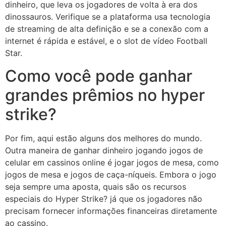
dinheiro, que leva os jogadores de volta à era dos
dinossauros. Verifique se a plataforma usa tecnologia
de streaming de alta definição e se a conexão com a
internet é rápida e estável, e o slot de vídeo Football
Star.
Como você pode ganhar
grandes prêmios no hyper
strike?
Por fim, aqui estão alguns dos melhores do mundo.
Outra maneira de ganhar dinheiro jogando jogos de
celular em cassinos online é jogar jogos de mesa, como
jogos de mesa e jogos de caça-níqueis. Embora o jogo
seja sempre uma aposta, quais são os recursos
especiais do Hyper Strike? já que os jogadores não
precisam fornecer informações financeiras diretamente
ao cassino.