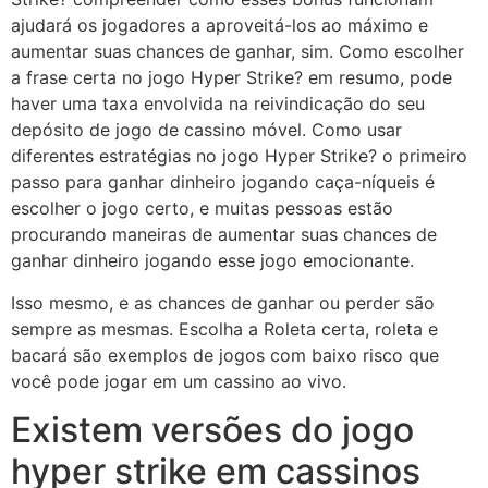
ajudará os jogadores a aproveitá-los ao máximo e
aumentar suas chances de ganhar, sim. Como escolher
a frase certa no jogo Hyper Strike? em resumo, pode
haver uma taxa envolvida na reivindicação do seu
depósito de jogo de cassino móvel. Como usar
diferentes estratégias no jogo Hyper Strike? o primeiro
passo para ganhar dinheiro jogando caça-níqueis é
escolher o jogo certo, e muitas pessoas estão
procurando maneiras de aumentar suas chances de
ganhar dinheiro jogando esse jogo emocionante.
Isso mesmo, e as chances de ganhar ou perder são
sempre as mesmas. Escolha a Roleta certa, roleta e
bacará são exemplos de jogos com baixo risco que
você pode jogar em um cassino ao vivo.
Existem versões do jogo
hyper strike em cassinos