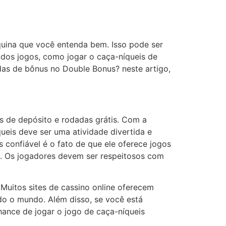
uina que você entenda bem. Isso pode ser
 dos jogos, como jogar o caça-níqueis de
das de bônus no Double Bonus? neste artigo,
 de depósito e rodadas grátis. Com a
eis deve ser uma atividade divertida e
s confiável é o fato de que ele oferece jogos
o. Os jogadores devem ser respeitosos com
Muitos sites de cassino online oferecem
do o mundo. Além disso, se você está
ance de jogar o jogo de caça-níqueis