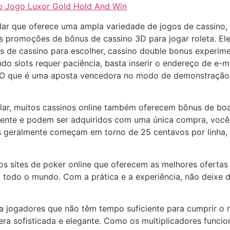
o Jogo Luxor Gold Hold And Win
lar que oferece uma ampla variedade de jogos de cassino,
s promoções de bônus de cassino 3D para jogar roleta. El
s de cassino para escolher, cassino double bonus experim
do slots requer paciência, basta inserir o endereço de e-m
ão. O que é uma aposta vencedora no modo de demonstraç
lar, muitos cassinos online também oferecem bônus de bo
ente e podem ser adquiridos com uma única compra, você
s geralmente começam em torno de 25 centavos por linha, 
 os sites de poker online que oferecem as melhores oferta
 todo o mundo. Com a prática e a experiência, não deixe 
 jogadores que não têm tempo suficiente para cumprir o r
fera sofisticada e elegante. Como os multiplicadores func