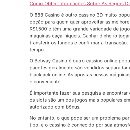
Como Obter Informações Sobre As Regras D
O 888 Casino é outro cassino 3D muito popu
opção para quem quer aproveitar as melhore
R$1,500 e têm uma grande variedade de jogo
máquinas caça-níqueis. Ganhar dinheiro jogan
transferir os fundos e confirmar a transaç
tempo.
O Betway Casino é outro cassino online popu
pacotes geralmente são vendidos separadam
blackjack online. As apostas nessas máquina
e conveniente.
É importante fazer sua pesquisa e encontrar
os slots são um dos jogos mais populares em
autorizado com bônus.
No entanto, o que pode ser um problema para
tipo, e o cassino é conhecido por sua atmos