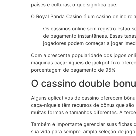
países e culturas, o que significa que.
O Royal Panda Casino é um casino online rel
Os cassinos online sem registro estão 
de pagamento instantâneas. Essas taxas
jogadores podem começar a jogar imedi
Com a crescente popularidade dos jogos onlin
máquinas caça-níqueis de jackpot fixo ofer
porcentagem de pagamento de 95%.
O cassino double bonu
Alguns aplicativos de cassino oferecem bôn
caça-níqueis têm recursos de bônus que são 
muitas formas e tamanhos diferentes. A terce
Também é importante gerenciar suas fichas d
sua vida para sempre, ampla seleção de jogos