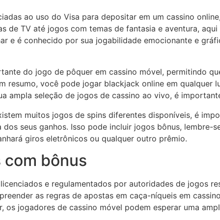
adas ao uso do Visa para depositar em um cassino online, 
s de TV até jogos com temas de fantasia e aventura, aqu
ar e é conhecido por sua jogabilidade emocionante e gráf
ortante do jogo de pôquer em cassino móvel, permitindo q
m resumo, você pode jogar blackjack online em qualquer l
a ampla seleção de jogos de cassino ao vivo, é importante
istem muitos jogos de spins diferentes disponíveis, é impo
a dos seus ganhos. Isso pode incluir jogos bônus, lembre-s
nhará giros eletrônicos ou qualquer outro prêmio.
s com bônus
 licenciados e regulamentados por autoridades de jogos res
reender as regras de apostas em caça-níqueis em cassinos
r, os jogadores de cassino móvel podem esperar uma ampl