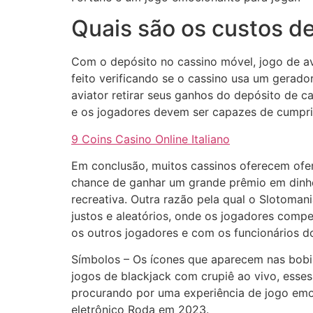
Quais são os custos de
Com o depósito no cassino móvel, jogo de a
feito verificando se o cassino usa um gerado
aviator retirar seus ganhos do depósito de c
e os jogadores devem ser capazes de cumprir
9 Coins Casino Online Italiano
Em conclusão, muitos cassinos oferecem ofe
chance de ganhar um grande prêmio em dinhei
recreativa. Outra razão pela qual o Slotomani
justos e aleatórios, onde os jogadores comp
os outros jogadores e com os funcionários d
Símbolos – Os ícones que aparecem nas bobin
jogos de blackjack com crupiê ao vivo, esse
procurando por uma experiência de jogo emo
eletrônico Roda em 2023.