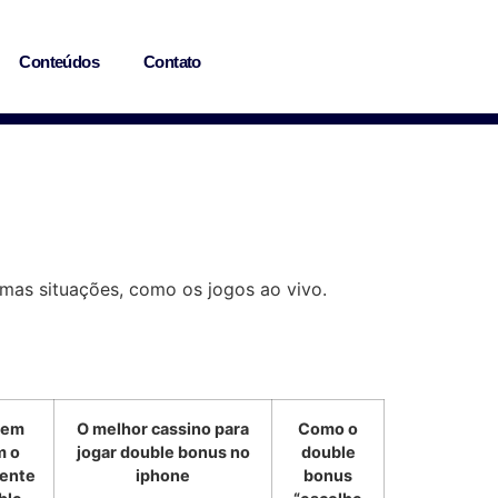
Conteúdos
Contato
mas situações, como os jogos ao vivo.
 em
O melhor cassino para
Como o
m o
jogar double bonus no
double
iente
iphone
bonus