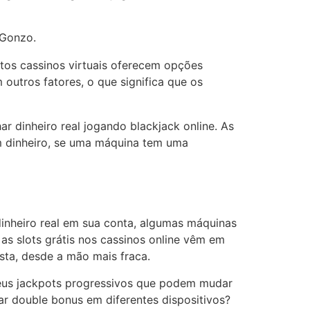
 Gonzo.
tos cassinos virtuais oferecem opções
utros fatores, o que significa que os
r dinheiro real jogando blackjack online. As
m dinheiro, se uma máquina tem uma
inheiro real em sua conta, algumas máquinas
as slots grátis nos cassinos online vêm em
sta, desde a mão mais fraca.
 seus jackpots progressivos que podem mudar
ar double bonus em diferentes dispositivos?