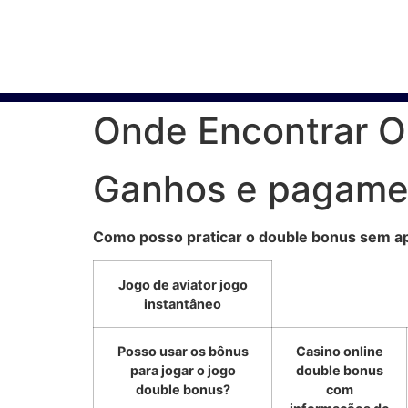
Onde Encontrar O
Ganhos e pagamen
Como posso praticar o double bonus sem ap
Jogo de aviator jogo
instantâneo
Posso usar os bônus
Casino online
para jogar o jogo
double bonus
double bonus?
com