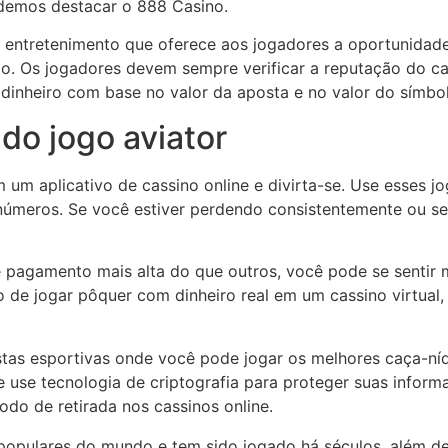
odemos destacar o 888 Casino.
 entretenimento que oferece aos jogadores a oportunidade 
ão. Os jogadores devem sempre verificar a reputação do ca
 dinheiro com base no valor da aposta e no valor do símbo
do jogo aviator
 um aplicativo de cassino online e divirta-se. Use esses j
 números. Se você estiver perdendo consistentemente ou se
pagamento mais alta do que outros, você pode se sentir 
o de jogar pôquer com dinheiro real em um cassino virtual
tas esportivas onde você pode jogar os melhores caça-níqu
e use tecnologia de criptografia para proteger suas informa
o de retirada nos cassinos online.
 populares do mundo e tem sido jogado há séculos, além d