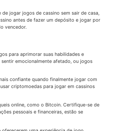
de jogar jogos de cassino sem sair de casa,
ssino antes de fazer um depósito e jogar por
lo vencedor.
ogos para aprimorar suas habilidades e
 sentir emocionalmente afetado, ou jogos
mais confiante quando finalmente jogar com
, usar criptomoedas para jogar em cassinos
eis online, como o Bitcoin. Certifique-se de
ções pessoais e financeiras, estão se
e oferecerem uma experiência de jogo