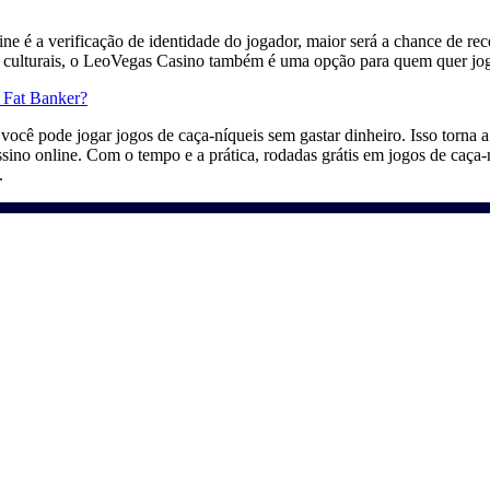
e é a verificação de identidade do jogador, maior será a chance de rec
as culturais, o LeoVegas Casino também é uma opção para quem quer jog
 Fat Banker?
ocê pode jogar jogos de caça-níqueis sem gastar dinheiro. Isso torna a 
ino online. Com o tempo e a prática, rodadas grátis em jogos de caça-n
.