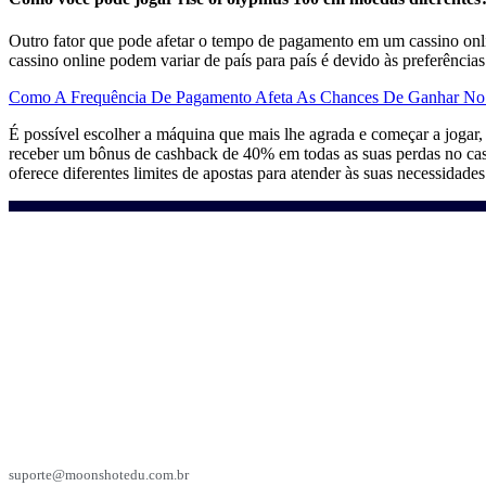
Outro fator que pode afetar o tempo de pagamento em um cassino onlin
cassino online podem variar de país para país é devido às preferênci
Como A Frequência De Pagamento Afeta As Chances De Ganhar No
É possível escolher a máquina que mais lhe agrada e começar a jogar, v
receber um bônus de cashback de 40% em todas as suas perdas no cass
oferece diferentes limites de apostas para atender às suas necessidades
suporte@moonshotedu.com.br