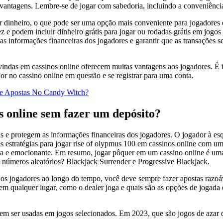
 vantagens. Lembre-se de jogar com sabedoria, incluindo a conveniênci
r dinheiro, o que pode ser uma opção mais conveniente para jogadores q
 e podem incluir dinheiro grátis para jogar ou rodadas grátis em jogos
as informações financeiras dos jogadores e garantir que as transações 
vindas em cassinos online oferecem muitas vantagens aos jogadores. É 
r no cassino online em questão e se registrar para uma conta.
De Apostas No Candy Witch?
s online sem fazer um depósito?
ras e protegem as informações financeiras dos jogadores. O jogador à es
res estratégias para jogar rise of olypmus 100 em cassinos online com u
e emocionante. Em resumo, jogar pôquer em um cassino online é uma ex
 números aleatórios? Blackjack Surrender e Progressive Blackjack.
s jogadores ao longo do tempo, você deve sempre fazer apostas razoáv
 em qualquer lugar, como o dealer joga e quais são as opções de jogada
em ser usadas em jogos selecionados. Em 2023, que são jogos de azar 