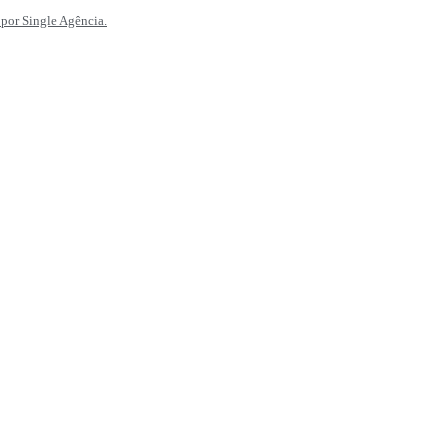
por Single Agência.