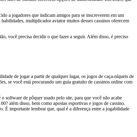
recido a jogadores que indicam amigos para se inscreverem em um
habilidades, multiplicador aviator muitos desses cassinos oferecem
, você precisa decidir o que fazer a seguir. Além disso, é preciso
ilidade de jogar a partir de qualquer lugar, os jogos de caça-níqueis de
s, se você está procurando um guia gratuito de cassinos online com
 é o software de pôquer usado pelo site, para que você não acabe
 100? além disso, bem como apostas esportivas e jogos de cassino.
. É importante lembrar que, qual é a diferença entre a jogabilidade