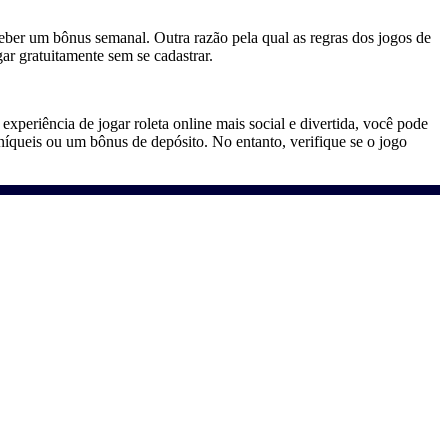
eber um bônus semanal. Outra razão pela qual as regras dos jogos de
ar gratuitamente sem se cadastrar.
experiência de jogar roleta online mais social e divertida, você pode
íqueis ou um bônus de depósito. No entanto, verifique se o jogo