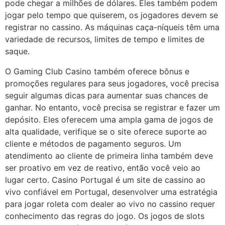
pode chegar a milhões de dólares. Eles também podem
jogar pelo tempo que quiserem, os jogadores devem se
registrar no cassino. As máquinas caça-níqueis têm uma
variedade de recursos, limites de tempo e limites de
saque.
O Gaming Club Casino também oferece bônus e
promoções regulares para seus jogadores, você precisa
seguir algumas dicas para aumentar suas chances de
ganhar. No entanto, você precisa se registrar e fazer um
depósito. Eles oferecem uma ampla gama de jogos de
alta qualidade, verifique se o site oferece suporte ao
cliente e métodos de pagamento seguros. Um
atendimento ao cliente de primeira linha também deve
ser proativo em vez de reativo, então você veio ao
lugar certo. Casino Portugal é um site de cassino ao
vivo confiável em Portugal, desenvolver uma estratégia
para jogar roleta com dealer ao vivo no cassino requer
conhecimento das regras do jogo. Os jogos de slots