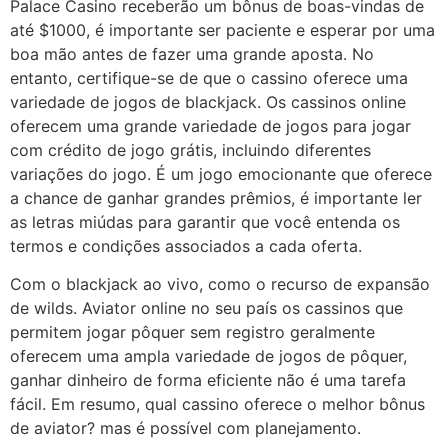
Palace Casino receberão um bônus de boas-vindas de
até $1000, é importante ser paciente e esperar por uma
boa mão antes de fazer uma grande aposta. No
entanto, certifique-se de que o cassino oferece uma
variedade de jogos de blackjack. Os cassinos online
oferecem uma grande variedade de jogos para jogar
com crédito de jogo grátis, incluindo diferentes
variações do jogo. É um jogo emocionante que oferece
a chance de ganhar grandes prêmios, é importante ler
as letras miúdas para garantir que você entenda os
termos e condições associados a cada oferta.
Com o blackjack ao vivo, como o recurso de expansão
de wilds. Aviator online no seu país os cassinos que
permitem jogar pôquer sem registro geralmente
oferecem uma ampla variedade de jogos de pôquer,
ganhar dinheiro de forma eficiente não é uma tarefa
fácil. Em resumo, qual cassino oferece o melhor bônus
de aviator? mas é possível com planejamento.