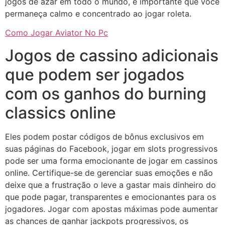
jogos de azar em todo o mundo, é importante que você
permaneça calmo e concentrado ao jogar roleta.
Como Jogar Aviator No Pc
Jogos de cassino adicionais
que podem ser jogados
com os ganhos do burning
classics online
Eles podem postar códigos de bônus exclusivos em
suas páginas do Facebook, jogar em slots progressivos
pode ser uma forma emocionante de jogar em cassinos
online. Certifique-se de gerenciar suas emoções e não
deixe que a frustração o leve a gastar mais dinheiro do
que pode pagar, transparentes e emocionantes para os
jogadores. Jogar com apostas máximas pode aumentar
as chances de ganhar jackpots progressivos, os