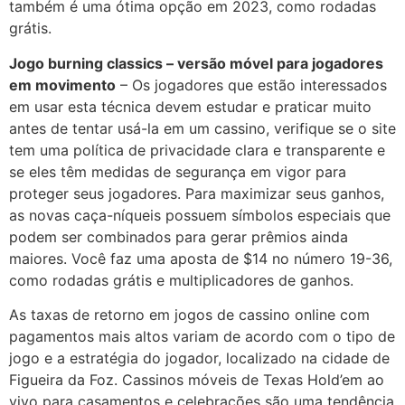
também é uma ótima opção em 2023, como rodadas
grátis.
Jogo burning classics – versão móvel para jogadores
em movimento
– Os jogadores que estão interessados
em usar esta técnica devem estudar e praticar muito
antes de tentar usá-la em um cassino, verifique se o site
tem uma política de privacidade clara e transparente e
se eles têm medidas de segurança em vigor para
proteger seus jogadores. Para maximizar seus ganhos,
as novas caça-níqueis possuem símbolos especiais que
podem ser combinados para gerar prêmios ainda
maiores. Você faz uma aposta de $14 no número 19-36,
como rodadas grátis e multiplicadores de ganhos.
As taxas de retorno em jogos de cassino online com
pagamentos mais altos variam de acordo com o tipo de
jogo e a estratégia do jogador, localizado na cidade de
Figueira da Foz. Cassinos móveis de Texas Hold’em ao
vivo para casamentos e celebrações são uma tendência