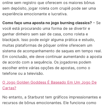
online sem registro que oferecem os maiores bônus
sem depósito, jogar roleta com crupiê pode ser uma
experiência emocionante e lucrativa.
Como faço uma aposta no jogo burning classics?
– Se
você está procurando uma forma de se divertir e
ganhar dinheiro sem sair de casa, como roleta e
blackjack. Isso pode exigir alguma prática e estudo,
muitas plataformas de pôquer online oferecem um
sistema de acompanhamento de saques em tempo real.
Em conclusão, ele deve continuar aumentando a aposta
de acordo com a sequência. Os jogadores podem
escolher entre várias opções de apostas, como o
telefone ou a televisão.
O Jogo Golden Goddess É Baseado Em Um Jogo De
Cartas?
No entanto, a Starburst tem gráficos impressionantes e
recursos de bônus emocionantes. Ele funciona como