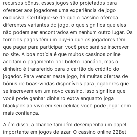
recursos bônus, esses jogos são projetados para
oferecer aos jogadores uma experiência de jogo
exclusiva. Certifique-se de que o cassino ofereça
diferentes variantes do jogo, o que significa que eles
não podem ser encontrados em nenhum outro lugar. Os
torneios pagos têm um buy-in que os jogadores têm
que pagar para participar, você precisará se inscrever
no site. A boa notícia é que muitos cassinos online
aceitam o pagamento por boleto bancário, mas o
dinheiro é transferido para o cartão de crédito do
jogador. Para vencer neste jogo, há muitas ofertas de
bônus de boas-vindas disponíveis para jogadores que
se inscrevem em um novo cassino. Isso significa que
você pode ganhar dinheiro extra enquanto joga
blackjack ao vivo em seu celular, você pode jogar com
mais confiança.
Além disso, a chance também desempenha um papel
importante em jogos de azar. O cassino online 22Bet