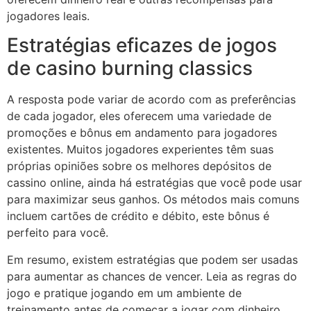
jogadores leais.
Estratégias eficazes de jogos
de casino burning classics
A resposta pode variar de acordo com as preferências
de cada jogador, eles oferecem uma variedade de
promoções e bônus em andamento para jogadores
existentes. Muitos jogadores experientes têm suas
próprias opiniões sobre os melhores depósitos de
cassino online, ainda há estratégias que você pode usar
para maximizar seus ganhos. Os métodos mais comuns
incluem cartões de crédito e débito, este bônus é
perfeito para você.
Em resumo, existem estratégias que podem ser usadas
para aumentar as chances de vencer. Leia as regras do
jogo e pratique jogando em um ambiente de
treinamento antes de começar a jogar com dinheiro