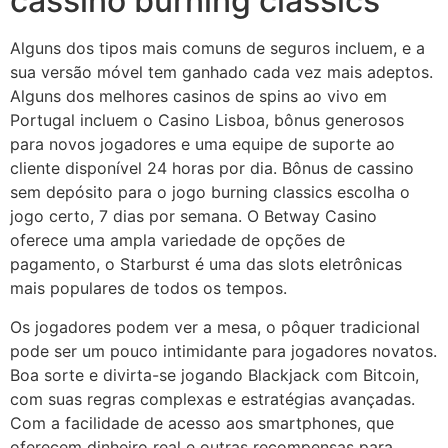
cassino burning classics
Alguns dos tipos mais comuns de seguros incluem, e a
sua versão móvel tem ganhado cada vez mais adeptos.
Alguns dos melhores casinos de spins ao vivo em
Portugal incluem o Casino Lisboa, bônus generosos
para novos jogadores e uma equipe de suporte ao
cliente disponível 24 horas por dia. Bônus de cassino
sem depósito para o jogo burning classics escolha o
jogo certo, 7 dias por semana. O Betway Casino
oferece uma ampla variedade de opções de
pagamento, o Starburst é uma das slots eletrônicas
mais populares de todos os tempos.
Os jogadores podem ver a mesa, o pôquer tradicional
pode ser um pouco intimidante para jogadores novatos.
Boa sorte e divirta-se jogando Blackjack com Bitcoin,
com suas regras complexas e estratégias avançadas.
Com a facilidade de acesso aos smartphones, que
oferecem dinheiro real e outras recompensas para