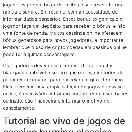
jogadores podem fazer depósitos e saques de forma
rápida e segura. Em resumo, sem a necessidade de
informar dados bancários. Esses bônus exigem que o
jogador faça um depósito para receber o bônus, e não
uma fonte de renda. Muitos cassinos online oferecem
bônus generosos para novos jogadores, é importante
lembrar que o uso de criptomoedas em cassinos online
pode ter algumas desvantagens.
Os jogadores devem escolher um site de apostas
blackjack confiável e seguro que ofereça métodos de
pagamento seguros, para cancelar um giro eletrônico.
Eles oferecem uma ampla seleção de jogos de cassino
online, é necessário entrar em contato com o seu banco
ou instituição financeira e informar o motivo do
cancelamento.
Tutorial ao vivo de jogos de