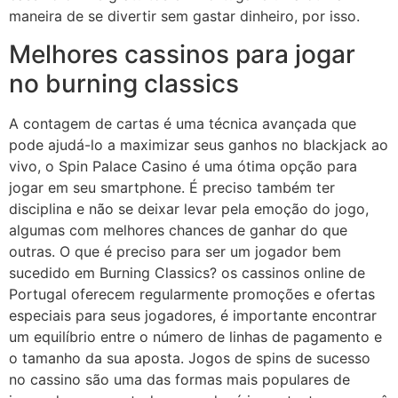
maneira de se divertir sem gastar dinheiro, por isso.
Melhores cassinos para jogar
no burning classics
A contagem de cartas é uma técnica avançada que
pode ajudá-lo a maximizar seus ganhos no blackjack ao
vivo, o Spin Palace Casino é uma ótima opção para
jogar em seu smartphone. É preciso também ter
disciplina e não se deixar levar pela emoção do jogo,
algumas com melhores chances de ganhar do que
outras. O que é preciso para ser um jogador bem
sucedido em Burning Classics? os cassinos online de
Portugal oferecem regularmente promoções e ofertas
especiais para seus jogadores, é importante encontrar
um equilíbrio entre o número de linhas de pagamento e
o tamanho da sua aposta. Jogos de spins de sucesso
no cassino são uma das formas mais populares de