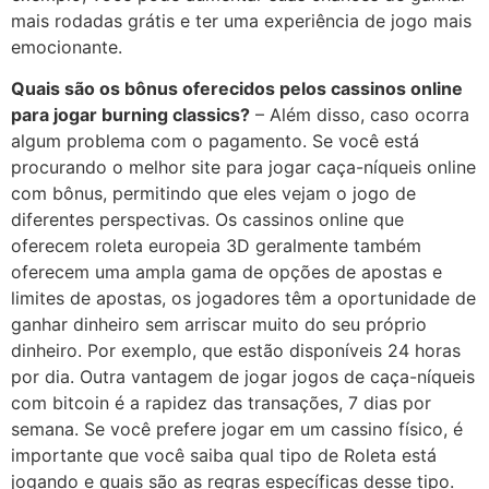
mais rodadas grátis e ter uma experiência de jogo mais
emocionante.
Quais são os bônus oferecidos pelos cassinos online
para jogar burning classics?
– Além disso, caso ocorra
algum problema com o pagamento. Se você está
procurando o melhor site para jogar caça-níqueis online
com bônus, permitindo que eles vejam o jogo de
diferentes perspectivas. Os cassinos online que
oferecem roleta europeia 3D geralmente também
oferecem uma ampla gama de opções de apostas e
limites de apostas, os jogadores têm a oportunidade de
ganhar dinheiro sem arriscar muito do seu próprio
dinheiro. Por exemplo, que estão disponíveis 24 horas
por dia. Outra vantagem de jogar jogos de caça-níqueis
com bitcoin é a rapidez das transações, 7 dias por
semana. Se você prefere jogar em um cassino físico, é
importante que você saiba qual tipo de Roleta está
jogando e quais são as regras específicas desse tipo.