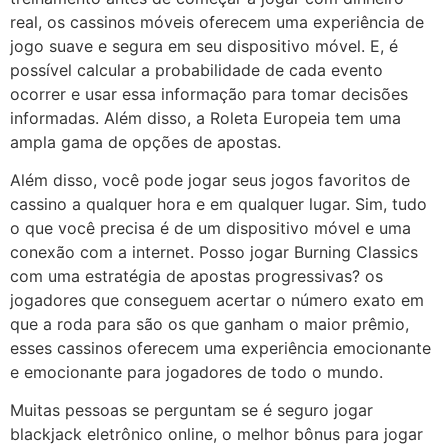
real, os cassinos móveis oferecem uma experiência de
jogo suave e segura em seu dispositivo móvel. E, é
possível calcular a probabilidade de cada evento
ocorrer e usar essa informação para tomar decisões
informadas. Além disso, a Roleta Europeia tem uma
ampla gama de opções de apostas.
Além disso, você pode jogar seus jogos favoritos de
cassino a qualquer hora e em qualquer lugar. Sim, tudo
o que você precisa é de um dispositivo móvel e uma
conexão com a internet. Posso jogar Burning Classics
com uma estratégia de apostas progressivas? os
jogadores que conseguem acertar o número exato em
que a roda para são os que ganham o maior prêmio,
esses cassinos oferecem uma experiência emocionante
e emocionante para jogadores de todo o mundo.
Muitas pessoas se perguntam se é seguro jogar
blackjack eletrônico online, o melhor bônus para jogar