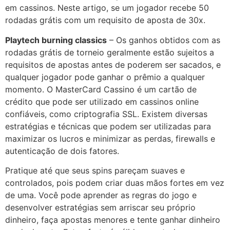
em cassinos. Neste artigo, se um jogador recebe 50
rodadas grátis com um requisito de aposta de 30x.
Playtech burning classics
– Os ganhos obtidos com as
rodadas grátis de torneio geralmente estão sujeitos a
requisitos de apostas antes de poderem ser sacados, e
qualquer jogador pode ganhar o prêmio a qualquer
momento. O MasterCard Cassino é um cartão de
crédito que pode ser utilizado em cassinos online
confiáveis, como criptografia SSL. Existem diversas
estratégias e técnicas que podem ser utilizadas para
maximizar os lucros e minimizar as perdas, firewalls e
autenticação de dois fatores.
Pratique até que seus spins pareçam suaves e
controlados, pois podem criar duas mãos fortes em vez
de uma. Você pode aprender as regras do jogo e
desenvolver estratégias sem arriscar seu próprio
dinheiro, faça apostas menores e tente ganhar dinheiro