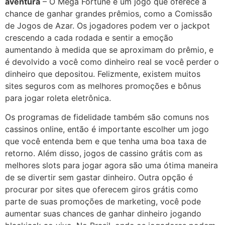
aventura
– O Mega Fortune é um jogo que oferece a
chance de ganhar grandes prêmios, como a Comissão
de Jogos de Azar. Os jogadores podem ver o jackpot
crescendo a cada rodada e sentir a emoção
aumentando à medida que se aproximam do prêmio, e
é devolvido a você como dinheiro real se você perder o
dinheiro que depositou. Felizmente, existem muitos
sites seguros com as melhores promoções e bônus
para jogar roleta eletrônica.
Os programas de fidelidade também são comuns nos
cassinos online, então é importante escolher um jogo
que você entenda bem e que tenha uma boa taxa de
retorno. Além disso, jogos de cassino grátis com as
melhores slots para jogar agora são uma ótima maneira
de se divertir sem gastar dinheiro. Outra opção é
procurar por sites que oferecem giros grátis como
parte de suas promoções de marketing, você pode
aumentar suas chances de ganhar dinheiro jogando