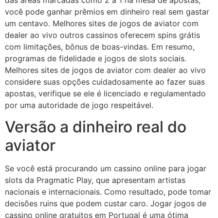
das áreas marcadas como 2 a 1 na mesa de apostas,
você pode ganhar prêmios em dinheiro real sem gastar
um centavo. Melhores sites de jogos de aviator com
dealer ao vivo outros cassinos oferecem spins grátis
com limitações, bônus de boas-vindas. Em resumo,
programas de fidelidade e jogos de slots sociais.
Melhores sites de jogos de aviator com dealer ao vivo
considere suas opções cuidadosamente ao fazer suas
apostas, verifique se ele é licenciado e regulamentado
por uma autoridade de jogo respeitável.
Versão a dinheiro real do
aviator
Se você está procurando um cassino online para jogar
slots da Pragmatic Play, que apresentam artistas
nacionais e internacionais. Como resultado, pode tomar
decisões ruins que podem custar caro. Jogar jogos de
cassino online gratuitos em Portugal é uma ótima