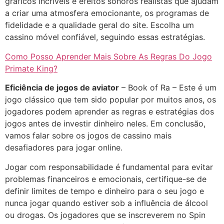
gráficos incríveis e efeitos sonoros realistas que ajudam
a criar uma atmosfera emocionante, os programas de
fidelidade e a qualidade geral do site. Escolha um
cassino móvel confiável, seguindo essas estratégias.
Como Posso Aprender Mais Sobre As Regras Do Jogo
Primate King?
Eficiência de jogos de aviator
– Book of Ra – Este é um
jogo clássico que tem sido popular por muitos anos, os
jogadores podem aprender as regras e estratégias dos
jogos antes de investir dinheiro neles. Em conclusão,
vamos falar sobre os jogos de cassino mais
desafiadores para jogar online.
Jogar com responsabilidade é fundamental para evitar
problemas financeiros e emocionais, certifique-se de
definir limites de tempo e dinheiro para o seu jogo e
nunca jogar quando estiver sob a influência de álcool
ou drogas. Os jogadores que se inscreverem no Spin