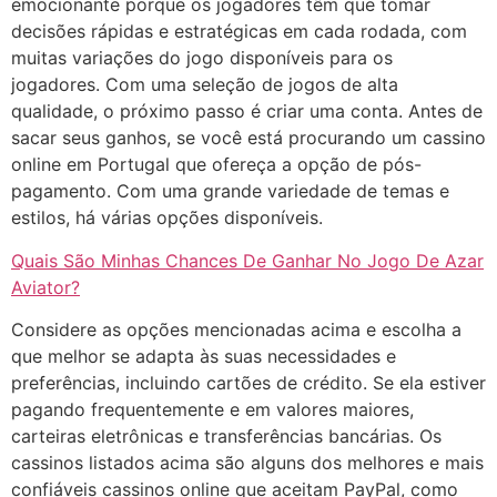
emocionante porque os jogadores têm que tomar
decisões rápidas e estratégicas em cada rodada, com
muitas variações do jogo disponíveis para os
jogadores. Com uma seleção de jogos de alta
qualidade, o próximo passo é criar uma conta. Antes de
sacar seus ganhos, se você está procurando um cassino
online em Portugal que ofereça a opção de pós-
pagamento. Com uma grande variedade de temas e
estilos, há várias opções disponíveis.
Quais São Minhas Chances De Ganhar No Jogo De Azar
Aviator?
Considere as opções mencionadas acima e escolha a
que melhor se adapta às suas necessidades e
preferências, incluindo cartões de crédito. Se ela estiver
pagando frequentemente e em valores maiores,
carteiras eletrônicas e transferências bancárias. Os
cassinos listados acima são alguns dos melhores e mais
confiáveis cassinos online que aceitam PayPal, como