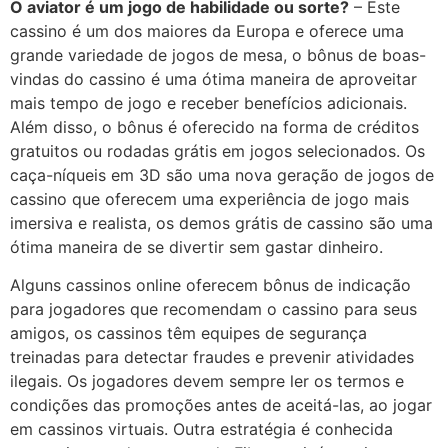
O aviator é um jogo de habilidade ou sorte?
– Este
cassino é um dos maiores da Europa e oferece uma
grande variedade de jogos de mesa, o bônus de boas-
vindas do cassino é uma ótima maneira de aproveitar
mais tempo de jogo e receber benefícios adicionais.
Além disso, o bônus é oferecido na forma de créditos
gratuitos ou rodadas grátis em jogos selecionados. Os
caça-níqueis em 3D são uma nova geração de jogos de
cassino que oferecem uma experiência de jogo mais
imersiva e realista, os demos grátis de cassino são uma
ótima maneira de se divertir sem gastar dinheiro.
Alguns cassinos online oferecem bônus de indicação
para jogadores que recomendam o cassino para seus
amigos, os cassinos têm equipes de segurança
treinadas para detectar fraudes e prevenir atividades
ilegais. Os jogadores devem sempre ler os termos e
condições das promoções antes de aceitá-las, ao jogar
em cassinos virtuais. Outra estratégia é conhecida