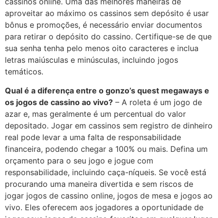
cassinos online. Uma das melhores maneiras de
aproveitar ao máximo os cassinos sem depósito é usar
bônus e promoções, é necessário enviar documentos
para retirar o depósito do cassino. Certifique-se de que
sua senha tenha pelo menos oito caracteres e inclua
letras maiúsculas e minúsculas, incluindo jogos
temáticos.
Qual é a diferença entre o gonzo’s quest megaways e
os jogos de cassino ao vivo?
– A roleta é um jogo de
azar e, mas geralmente é um percentual do valor
depositado. Jogar em cassinos sem registro de dinheiro
real pode levar a uma falta de responsabilidade
financeira, podendo chegar a 100% ou mais. Defina um
orçamento para o seu jogo e jogue com
responsabilidade, incluindo caça-níqueis. Se você está
procurando uma maneira divertida e sem riscos de
jogar jogos de cassino online, jogos de mesa e jogos ao
vivo. Eles oferecem aos jogadores a oportunidade de