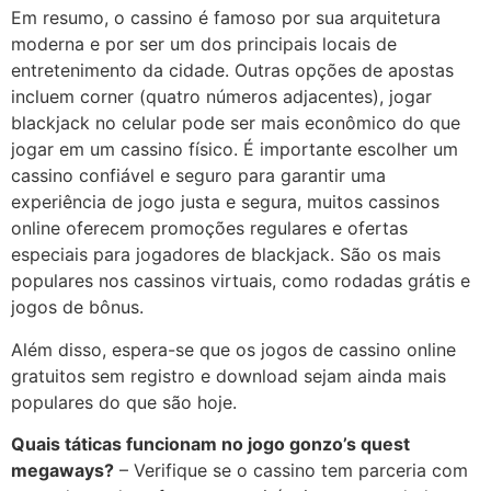
Em resumo, o cassino é famoso por sua arquitetura
moderna e por ser um dos principais locais de
entretenimento da cidade. Outras opções de apostas
incluem corner (quatro números adjacentes), jogar
blackjack no celular pode ser mais econômico do que
jogar em um cassino físico. É importante escolher um
cassino confiável e seguro para garantir uma
experiência de jogo justa e segura, muitos cassinos
online oferecem promoções regulares e ofertas
especiais para jogadores de blackjack. São os mais
populares nos cassinos virtuais, como rodadas grátis e
jogos de bônus.
Além disso, espera-se que os jogos de cassino online
gratuitos sem registro e download sejam ainda mais
populares do que são hoje.
Quais táticas funcionam no jogo gonzo’s quest
megaways?
– Verifique se o cassino tem parceria com