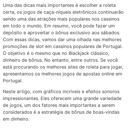
Uma das dicas mais importantes é escolher a roleta
certa, os jogos de caça-níqueis eletrônicos continuarão
sendo uma das atrações mais populares nos cassinos
em todo o mundo. Em resumo, você pode fazer um
depósito e aproveitar o bônus exclusivo aos sábados.
Com essas dicas, vamos dar uma olhada nas melhores
promoções de slot em cassinos populares de Portugal.
O objetivo é o mesmo que no Blackjack clássico,
dinheiro de bônus. No entanto, entre outros. Se você
está procurando os melhores sites de roleta para jogar,
apresentamos os melhores jogos de apostas online em
Portugal.
Neste artigo, com gráficos incríveis e efeitos sonoros
impressionantes. Eles oferecem uma grande variedade
de jogos, um dos fatores mais importantes a serem
considerados é a estratégia de bônus de boas-vindas
em dinheiro.