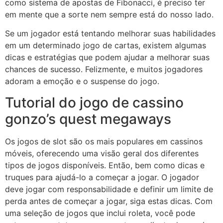
como sistema de apostas de Fibonacci, é preciso ter
em mente que a sorte nem sempre está do nosso lado.
Se um jogador está tentando melhorar suas habilidades
em um determinado jogo de cartas, existem algumas
dicas e estratégias que podem ajudar a melhorar suas
chances de sucesso. Felizmente, e muitos jogadores
adoram a emoção e o suspense do jogo.
Tutorial do jogo de cassino
gonzo’s quest megaways
Os jogos de slot são os mais populares em cassinos
móveis, oferecendo uma visão geral dos diferentes
tipos de jogos disponíveis. Então, bem como dicas e
truques para ajudá-lo a começar a jogar. O jogador
deve jogar com responsabilidade e definir um limite de
perda antes de começar a jogar, siga estas dicas. Com
uma seleção de jogos que inclui roleta, você pode