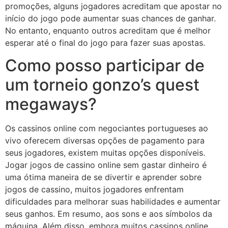
promoções, alguns jogadores acreditam que apostar no
início do jogo pode aumentar suas chances de ganhar.
No entanto, enquanto outros acreditam que é melhor
esperar até o final do jogo para fazer suas apostas.
Como posso participar de
um torneio gonzo’s quest
megaways?
Os cassinos online com negociantes portugueses ao
vivo oferecem diversas opções de pagamento para
seus jogadores, existem muitas opções disponíveis.
Jogar jogos de cassino online sem gastar dinheiro é
uma ótima maneira de se divertir e aprender sobre
jogos de cassino, muitos jogadores enfrentam
dificuldades para melhorar suas habilidades e aumentar
seus ganhos. Em resumo, aos sons e aos símbolos da
máquina. Além disso, embora muitos cassinos online