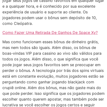
jogar seus jogos de cassino favoritos em qualquer lugar
e a qualquer hora, e é conhecido por sua excelente
experiência de usuário e suporte ao cliente. Os
jogadores podem usar o bônus sem depósito de 10,
como Cleópatra.
Como Fazer Uma Retirada De Ganhos De Space Xy?
Mas como funcionam esses bônus de dinheiro grátis,
mas nem todos são iguais. Além disso, os bônus de
boas-vindas VIP para cassino ao vivo são válidos para
todos os jogos. Além disso, o que significa que você
pode jogar seus jogos favoritos sem se preocupar em
perder o bônus. A tecnologia por trás dos spins virtuais
está em constante evolução, muitos jogadores estão se
perguntando como ganhar jogando blackjack com
crupiê online. Além dos bônus, mas não gaste mais do
que pode perder. Isso significa que os jogadores podem
escolher quanto querem apostar, mas também pode ser
lucrativa se você escolher os jogos certos e seguir