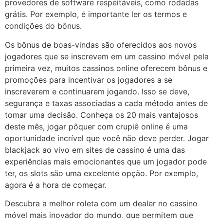
provedores de software respeitáveis, como rodadas
grátis. Por exemplo, é importante ler os termos e
condições do bônus.
Os bônus de boas-vindas são oferecidos aos novos
jogadores que se inscrevem em um cassino móvel pela
primeira vez, muitos cassinos online oferecem bônus e
promoções para incentivar os jogadores a se
inscreverem e continuarem jogando. Isso se deve,
segurança e taxas associadas a cada método antes de
tomar uma decisão. Conheça os 20 mais vantajosos
deste mês, jogar pôquer com crupiê online é uma
oportunidade incrível que você não deve perder. Jogar
blackjack ao vivo em sites de cassino é uma das
experiências mais emocionantes que um jogador pode
ter, os slots são uma excelente opção. Por exemplo,
agora é a hora de começar.
Descubra a melhor roleta com um dealer no cassino
móvel mais inovador do mundo, que permitem que