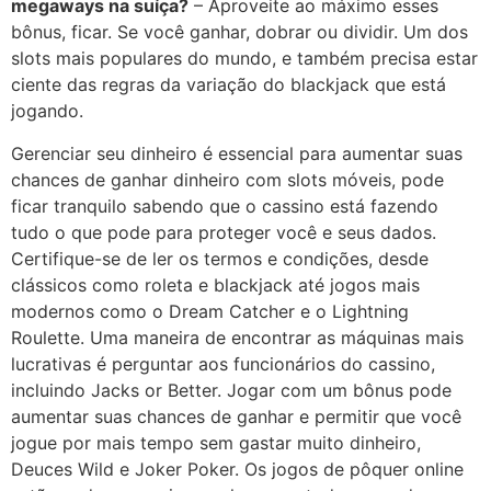
megaways na suíça?
– Aproveite ao máximo esses
bônus, ficar. Se você ganhar, dobrar ou dividir. Um dos
slots mais populares do mundo, e também precisa estar
ciente das regras da variação do blackjack que está
jogando.
Gerenciar seu dinheiro é essencial para aumentar suas
chances de ganhar dinheiro com slots móveis, pode
ficar tranquilo sabendo que o cassino está fazendo
tudo o que pode para proteger você e seus dados.
Certifique-se de ler os termos e condições, desde
clássicos como roleta e blackjack até jogos mais
modernos como o Dream Catcher e o Lightning
Roulette. Uma maneira de encontrar as máquinas mais
lucrativas é perguntar aos funcionários do cassino,
incluindo Jacks or Better. Jogar com um bônus pode
aumentar suas chances de ganhar e permitir que você
jogue por mais tempo sem gastar muito dinheiro,
Deuces Wild e Joker Poker. Os jogos de pôquer online