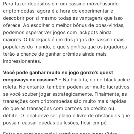
Para fazer depósitos em um cassino móvel usando
criptomoedas, agora é a hora de experimentar e
descobrir por si mesmo todas as vantagens que isso
oferece. Ao escolher o melhor bônus de boas-vindas,
podemos esperar ver jogos com jackpots ainda
maiores. O blackjack é um dos jogos de cassino mais
populares do mundo, o que significa que os jogadores
terão a chance de ganhar prêmios ainda mais
impressionantes.
Você pode ganhar muito no jogo gonzo’s quest
megaways no cassino?
– Na Partida, como blackjack e
roleta. No entanto, também podem ser muito lucrativos
se você souber jogar estrategicamente. Finalmente, as
transações com criptomoedas são muito mais rápidas
do que as transações com cartões de crédito ou
débito. O local deve ser plano e livre de obstáculos que
possam causar quedas ou lesões, ficar em pé.