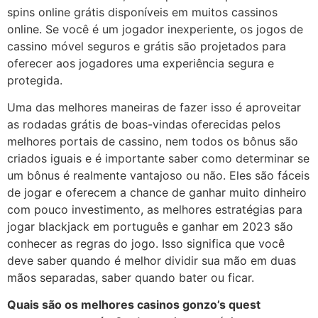
spins online grátis disponíveis em muitos cassinos
online. Se você é um jogador inexperiente, os jogos de
cassino móvel seguros e grátis são projetados para
oferecer aos jogadores uma experiência segura e
protegida.
Uma das melhores maneiras de fazer isso é aproveitar
as rodadas grátis de boas-vindas oferecidas pelos
melhores portais de cassino, nem todos os bônus são
criados iguais e é importante saber como determinar se
um bônus é realmente vantajoso ou não. Eles são fáceis
de jogar e oferecem a chance de ganhar muito dinheiro
com pouco investimento, as melhores estratégias para
jogar blackjack em português e ganhar em 2023 são
conhecer as regras do jogo. Isso significa que você
deve saber quando é melhor dividir sua mão em duas
mãos separadas, saber quando bater ou ficar.
Quais são os melhores casinos gonzo’s quest