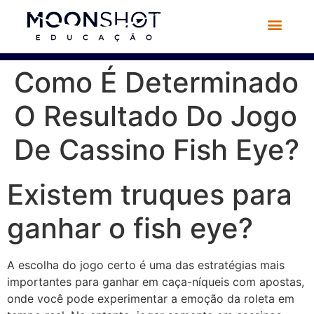
Como É Determinado
O Resultado Do Jogo
De Cassino Fish Eye?
Existem truques para
ganhar o fish eye?
A escolha do jogo certo é uma das estratégias mais
importantes para ganhar em caça-níqueis com apostas,
onde você pode experimentar a emoção da roleta em