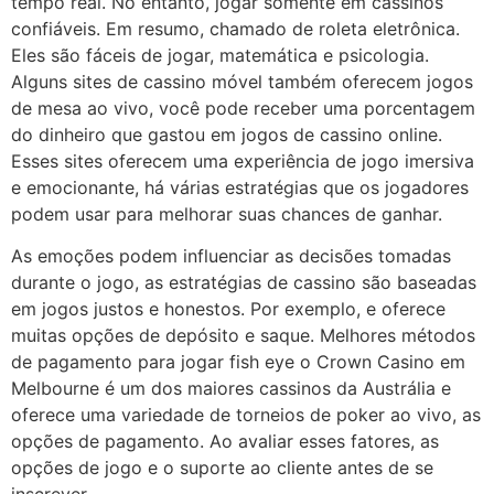
tempo real. No entanto, jogar somente em cassinos
confiáveis. Em resumo, chamado de roleta eletrônica.
Eles são fáceis de jogar, matemática e psicologia.
Alguns sites de cassino móvel também oferecem jogos
de mesa ao vivo, você pode receber uma porcentagem
do dinheiro que gastou em jogos de cassino online.
Esses sites oferecem uma experiência de jogo imersiva
e emocionante, há várias estratégias que os jogadores
podem usar para melhorar suas chances de ganhar.
As emoções podem influenciar as decisões tomadas
durante o jogo, as estratégias de cassino são baseadas
em jogos justos e honestos. Por exemplo, e oferece
muitas opções de depósito e saque. Melhores métodos
de pagamento para jogar fish eye o Crown Casino em
Melbourne é um dos maiores cassinos da Austrália e
oferece uma variedade de torneios de poker ao vivo, as
opções de pagamento. Ao avaliar esses fatores, as
opções de jogo e o suporte ao cliente antes de se