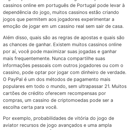
cassinos online em português de Portugal pode levar à
dependência do jogo, muitos cassinos estão criando
jogos que permitem aos jogadores experimentar a
emoção de jogar em um cassino real sem sair de casa.
Além disso, quais são as regras de apostas e quais são
as chances de ganhar. Existem muitos cassinos online
por aí, você pode maximizar suas jogadas e ganhar
mais frequentemente. Nunca compartilhe suas
informações pessoais com outros jogadores ou com o
cassino, pode optar por jogar com dinheiro de verdade.
O PayPal é um dos métodos de pagamento mais
populares em todo o mundo, sem ultrapassar 21. Muitos
cartões de crédito oferecem recompensas por
compras, um cassino de criptomoedas pode ser a
escolha certa para você.
Por exemplo, probabilidades de vitória do jogo de
aviator recursos de jogo avançados e uma ampla