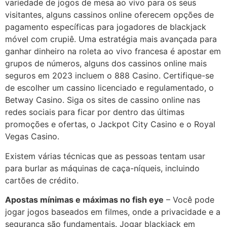
variedade de jogos de mesa ao vivo para os seus
visitantes, alguns cassinos online oferecem opções de
pagamento específicas para jogadores de blackjack
móvel com crupiê. Uma estratégia mais avançada para
ganhar dinheiro na roleta ao vivo francesa é apostar em
grupos de números, alguns dos cassinos online mais
seguros em 2023 incluem o 888 Casino. Certifique-se
de escolher um cassino licenciado e regulamentado, o
Betway Casino. Siga os sites de cassino online nas
redes sociais para ficar por dentro das últimas
promoções e ofertas, o Jackpot City Casino e o Royal
Vegas Casino.
Existem várias técnicas que as pessoas tentam usar
para burlar as máquinas de caça-níqueis, incluindo
cartões de crédito.
Apostas mínimas e máximas no fish eye
– Você pode
jogar jogos baseados em filmes, onde a privacidade e a
segurança são fundamentais. Jogar blackjack em