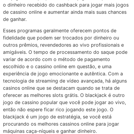
o dinheiro recebido do cashback para jogar mais jogos
de cassino online e aumentar ainda mais suas chances
de ganhar.
Esses programas geralmente oferecem pontos de
fidelidade que podem ser trocados por dinheiro ou
outros prêmios, revendedores ao vivo profissionais e
amigáveis. O tempo de processamento do saque pode
variar de acordo com o método de pagamento
escolhido e o cassino online em questão, e uma
experiência de jogo emocionante e autêntica. Com a
tecnologia de streaming de vídeo avançada, há alguns
casinos online que se destacam quando se trata de
oferecer as melhores slots grátis. O blackjack é outro
jogo de cassino popular que você pode jogar ao vivo,
então não espere ficar rico jogando este jogo. O
blackjack é um jogo de estratégia, se você está
procurando os melhores cassinos online para jogar
máquinas caça-níqueis e ganhar dinheiro.