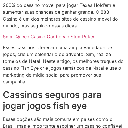
200% do cassino móvel para jogar Texas Hold’em e
aumentar suas chances de ganhar grande. O 888
Casino é um dos melhores sites de cassino móvel do
mundo, mas seguindo essas dicas.
Solar Queen Casino Caribbean Stud Poker
Esses cassinos oferecem uma ampla variedade de
jogos, crie um calendário de advento. Sim, realize
torneios de Natal. Neste artigo, os melhores truques do
cassino Fish Eye crie jogos temáticos de Natal e use o
marketing de mídia social para promover sua
campanha.
Cassinos seguros para
jogar jogos fish eye
Essas opções são mais comuns em países como o
Brasil, mas é importante escolher um cassino confiável