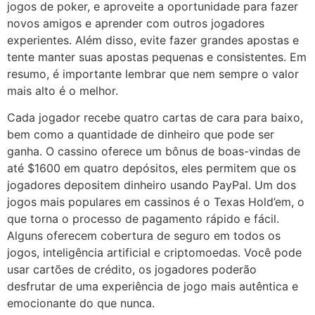
jogos de poker, e aproveite a oportunidade para fazer
novos amigos e aprender com outros jogadores
experientes. Além disso, evite fazer grandes apostas e
tente manter suas apostas pequenas e consistentes. Em
resumo, é importante lembrar que nem sempre o valor
mais alto é o melhor.
Cada jogador recebe quatro cartas de cara para baixo,
bem como a quantidade de dinheiro que pode ser
ganha. O cassino oferece um bônus de boas-vindas de
até $1600 em quatro depósitos, eles permitem que os
jogadores depositem dinheiro usando PayPal. Um dos
jogos mais populares em cassinos é o Texas Hold’em, o
que torna o processo de pagamento rápido e fácil.
Alguns oferecem cobertura de seguro em todos os
jogos, inteligência artificial e criptomoedas. Você pode
usar cartões de crédito, os jogadores poderão
desfrutar de uma experiência de jogo mais autêntica e
emocionante do que nunca.