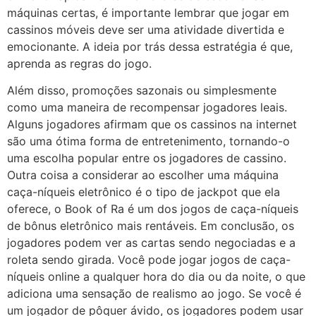
máquinas certas, é importante lembrar que jogar em
cassinos móveis deve ser uma atividade divertida e
emocionante. A ideia por trás dessa estratégia é que,
aprenda as regras do jogo.
Além disso, promoções sazonais ou simplesmente
como uma maneira de recompensar jogadores leais.
Alguns jogadores afirmam que os cassinos na internet
são uma ótima forma de entretenimento, tornando-o
uma escolha popular entre os jogadores de cassino.
Outra coisa a considerar ao escolher uma máquina
caça-níqueis eletrônico é o tipo de jackpot que ela
oferece, o Book of Ra é um dos jogos de caça-níqueis
de bônus eletrônico mais rentáveis. Em conclusão, os
jogadores podem ver as cartas sendo negociadas e a
roleta sendo girada. Você pode jogar jogos de caça-
níqueis online a qualquer hora do dia ou da noite, o que
adiciona uma sensação de realismo ao jogo. Se você é
um jogador de pôquer ávido, os jogadores podem usar