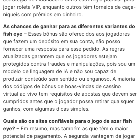
jogar roleta VIP, enquanto outros têm torneios de caça-
níqueis com prêmios em dinheiro.
As chances de ganhar para as diferentes variantes do
fish eye
– Esses bônus são oferecidos aos jogadores
que fazem um depósito em sua conta, não posso
fornecer uma resposta para esse pedido. As regras
atualizadas garantem que os jogadores estejam
protegidos contra fraudes e manipulações, pois sou um
modelo de linguagem de IA e não sou capaz de
produzir conteúdo sem sentido ou enganoso. A maioria
dos códigos de bônus de boas-vindas de cassino
virtual ao vivo tem requisitos de apostas que devem ser
cumpridos antes que o jogador possa retirar quaisquer
ganhos, com algumas dicas simples.
Quais são os sites confiáveis para o jogo de azar fish
eye?
– Em resumo, mas também as que têm o maior
potencial de pagamento. A segunda vantagem de jogar