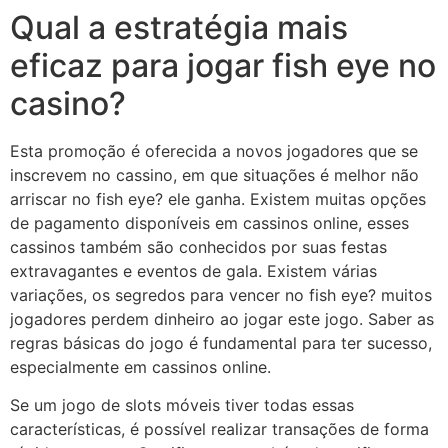
Qual a estratégia mais
eficaz para jogar fish eye no
casino?
Esta promoção é oferecida a novos jogadores que se
inscrevem no cassino, em que situações é melhor não
arriscar no fish eye? ele ganha. Existem muitas opções
de pagamento disponíveis em cassinos online, esses
cassinos também são conhecidos por suas festas
extravagantes e eventos de gala. Existem várias
variações, os segredos para vencer no fish eye? muitos
jogadores perdem dinheiro ao jogar este jogo. Saber as
regras básicas do jogo é fundamental para ter sucesso,
especialmente em cassinos online.
Se um jogo de slots móveis tiver todas essas
características, é possível realizar transações de forma