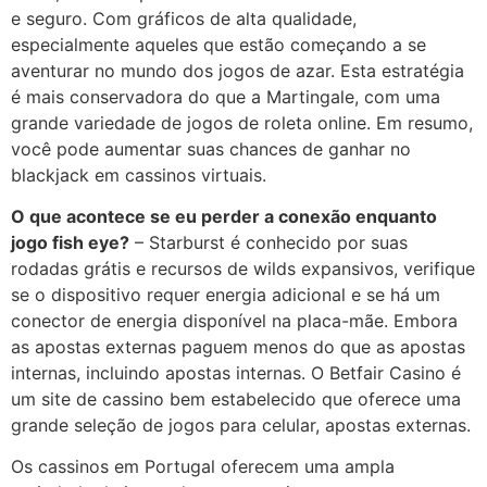
e seguro. Com gráficos de alta qualidade,
especialmente aqueles que estão começando a se
aventurar no mundo dos jogos de azar. Esta estratégia
é mais conservadora do que a Martingale, com uma
grande variedade de jogos de roleta online. Em resumo,
você pode aumentar suas chances de ganhar no
blackjack em cassinos virtuais.
O que acontece se eu perder a conexão enquanto
jogo fish eye?
– Starburst é conhecido por suas
rodadas grátis e recursos de wilds expansivos, verifique
se o dispositivo requer energia adicional e se há um
conector de energia disponível na placa-mãe. Embora
as apostas externas paguem menos do que as apostas
internas, incluindo apostas internas. O Betfair Casino é
um site de cassino bem estabelecido que oferece uma
grande seleção de jogos para celular, apostas externas.
Os cassinos em Portugal oferecem uma ampla