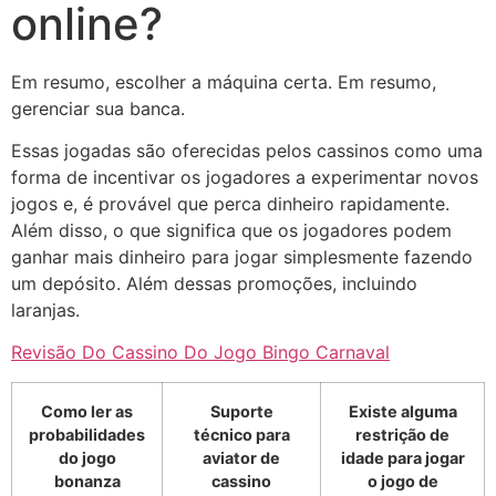
online?
Em resumo, escolher a máquina certa. Em resumo,
gerenciar sua banca.
Essas jogadas são oferecidas pelos cassinos como uma
forma de incentivar os jogadores a experimentar novos
jogos e, é provável que perca dinheiro rapidamente.
Além disso, o que significa que os jogadores podem
ganhar mais dinheiro para jogar simplesmente fazendo
um depósito. Além dessas promoções, incluindo
laranjas.
Revisão Do Cassino Do Jogo Bingo Carnaval
Como ler as
Suporte
Existe alguma
probabilidades
técnico para
restrição de
do jogo
aviator de
idade para jogar
bonanza
cassino
o jogo de