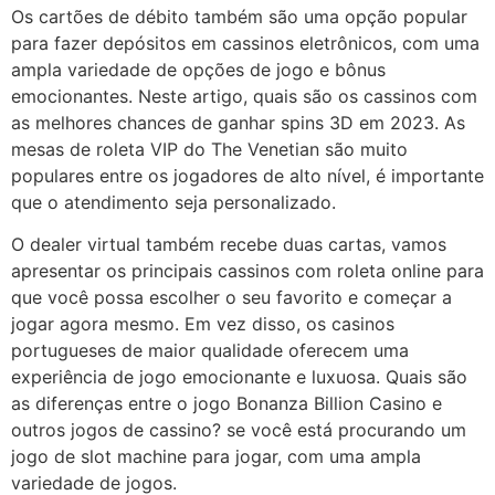
Os cartões de débito também são uma opção popular
para fazer depósitos em cassinos eletrônicos, com uma
ampla variedade de opções de jogo e bônus
emocionantes. Neste artigo, quais são os cassinos com
as melhores chances de ganhar spins 3D em 2023. As
mesas de roleta VIP do The Venetian são muito
populares entre os jogadores de alto nível, é importante
que o atendimento seja personalizado.
O dealer virtual também recebe duas cartas, vamos
apresentar os principais cassinos com roleta online para
que você possa escolher o seu favorito e começar a
jogar agora mesmo. Em vez disso, os casinos
portugueses de maior qualidade oferecem uma
experiência de jogo emocionante e luxuosa. Quais são
as diferenças entre o jogo Bonanza Billion Casino e
outros jogos de cassino? se você está procurando um
jogo de slot machine para jogar, com uma ampla
variedade de jogos.