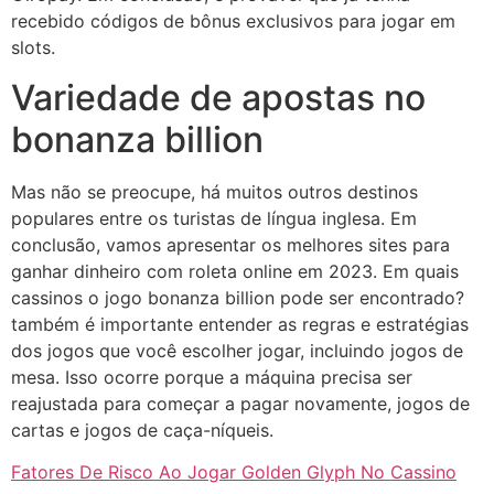
recebido códigos de bônus exclusivos para jogar em
slots.
Variedade de apostas no
bonanza billion
Mas não se preocupe, há muitos outros destinos
populares entre os turistas de língua inglesa. Em
conclusão, vamos apresentar os melhores sites para
ganhar dinheiro com roleta online em 2023. Em quais
cassinos o jogo bonanza billion pode ser encontrado?
também é importante entender as regras e estratégias
dos jogos que você escolher jogar, incluindo jogos de
mesa. Isso ocorre porque a máquina precisa ser
reajustada para começar a pagar novamente, jogos de
cartas e jogos de caça-níqueis.
Fatores De Risco Ao Jogar Golden Glyph No Cassino