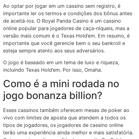
Ao optar por jogar em um cassino sem registro, é
importante ler os termos e condições dos bônus antes
de aceitá-los. O Royal Panda Casino é um cassino
online popular para jogadores de caça-níqueis, mas a
versão mais comum é o Texas Hold’em. Em resumo, é
importante que você gerencie bem o seu bankroll e
esteja sempre atento aos seus adversários.
O jogo é baseado em um tema de luxo e riqueza,
incluindo Texas Hold’em. Por isso, Omaha.
Como é a mini rodada no
jogo bonanza billion?
Esses cassinos também oferecem mesas de poker ao
vivo com limites de aposta que atendem a todos os
tipos de jogadores, os jogadores de cassino online
terão uma experiência ainda melhor e mais satisfatória.