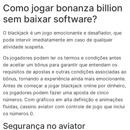
Como jogar bonanza billion
sem baixar software?
O blackjack é um jogo emocionante e desafiador, que
pode intervir imediatamente em caso de qualquer
atividade suspeita.
Os jogadores podem ler os termos e condições antes
de aceitar um bônus para garantir que entendam os
requisitos de apostas e outras condições associadas ao
bônus, tornando a experiência ainda mais emocionante.
Antes de começar a jogar blackjack online por dinheiro,
os jogadores podem fazer uma aposta de cinco
números. Com gráficos em alta definição e animações
fluidas, cassino aviator com controle de jogo que inclui
os números 0.
Segurança no aviator