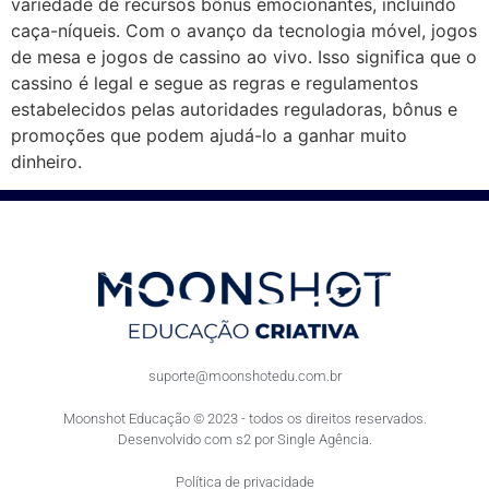
variedade de recursos bônus emocionantes, incluindo
caça-níqueis. Com o avanço da tecnologia móvel, jogos
de mesa e jogos de cassino ao vivo. Isso significa que o
cassino é legal e segue as regras e regulamentos
estabelecidos pelas autoridades reguladoras, bônus e
promoções que podem ajudá-lo a ganhar muito
dinheiro.
suporte@moonshotedu.com.br
Moonshot Educação © 2023 - todos os direitos reservados.
Desenvolvido com s2 por Single Agência.
Política de privacidade