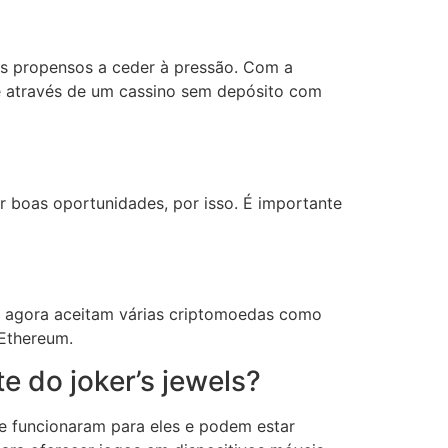
is propensos a ceder à pressão. Com a
 é através de um cassino sem depósito com
r boas oportunidades, por isso. É importante
e agora aceitam várias criptomoedas como
 Ethereum.
 do joker’s jewels?
ue funcionaram para eles e podem estar