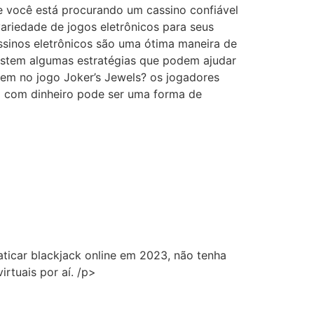
 você está procurando um cassino confiável
ariedade de jogos eletrônicos para seus
ssinos eletrônicos são uma ótima maneira de
istem algumas estratégias que podem ajudar
tem no jogo Joker’s Jewels? os jogadores
ta com dinheiro pode ser uma forma de
aticar blackjack online em 2023, não tenha
rtuais por aí. /p>