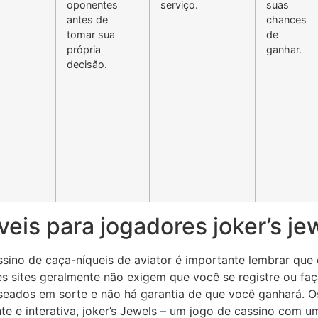
oponentes
serviço.
suas
antes de
chances
tomar sua
de
própria
ganhar.
decisão.
eis para jogadores joker’s je
ssino de caça-níqueis de aviator é importante lembrar que
s sites geralmente não exigem que você se registre ou faç
seados em sorte e não há garantia de que você ganhará. Os
 e interativa, joker’s Jewels – um jogo de cassino com um