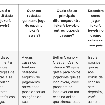
ual é a
Quantas
Quais são as
Descubra
atilidade
rodadas
principais
como
 joker’s
ganha no jogo
diferenças entre
jogar
ewels?
de cassino
joker’s jewels e
joker’s
joker’s
outros jogos de
jewels no
jewels?
cassino?
casino
online do
seu país
 disso,
Alguns
Betfair Casino –
Isso é
rimentar
cassinos
O Betfair Casino
possível
entes
também
oferece 30 spins
graças
tégias de
oferecem
grátis para novos
aos
tas e se
seguros de
jogadores que se
bônus de
iarizar
pagamento
inscrevem, você
cassino
as
antecipado,
precisará se
sem
entes
pode observar
inscrever em um
depósito,
terísticas
as ações de
cassino online
você
go.
seus
que ofereça esse
aumenta