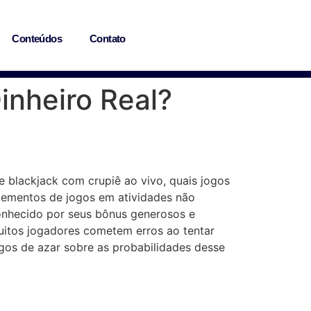
Conteúdos
Contato
inheiro Real?
e blackjack com crupiê ao vivo, quais jogos
elementos de jogos em atividades não
onhecido por seus bônus generosos e
muitos jogadores cometem erros ao tentar
ogos de azar sobre as probabilidades desse