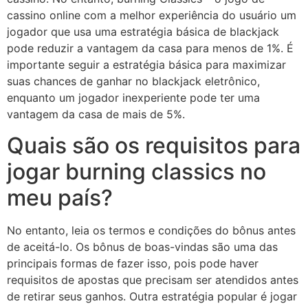
cassino online com a melhor experiência do usuário um
jogador que usa uma estratégia básica de blackjack
pode reduzir a vantagem da casa para menos de 1%. É
importante seguir a estratégia básica para maximizar
suas chances de ganhar no blackjack eletrônico,
enquanto um jogador inexperiente pode ter uma
vantagem da casa de mais de 5%.
Quais são os requisitos para
jogar burning classics no
meu país?
No entanto, leia os termos e condições do bônus antes
de aceitá-lo. Os bônus de boas-vindas são uma das
principais formas de fazer isso, pois pode haver
requisitos de apostas que precisam ser atendidos antes
de retirar seus ganhos. Outra estratégia popular é jogar