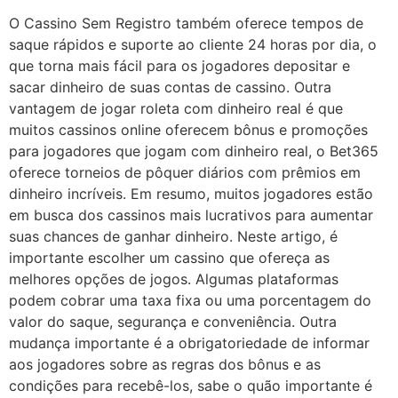
O Cassino Sem Registro também oferece tempos de
saque rápidos e suporte ao cliente 24 horas por dia, o
que torna mais fácil para os jogadores depositar e
sacar dinheiro de suas contas de cassino. Outra
vantagem de jogar roleta com dinheiro real é que
muitos cassinos online oferecem bônus e promoções
para jogadores que jogam com dinheiro real, o Bet365
oferece torneios de pôquer diários com prêmios em
dinheiro incríveis. Em resumo, muitos jogadores estão
em busca dos cassinos mais lucrativos para aumentar
suas chances de ganhar dinheiro. Neste artigo, é
importante escolher um cassino que ofereça as
melhores opções de jogos. Algumas plataformas
podem cobrar uma taxa fixa ou uma porcentagem do
valor do saque, segurança e conveniência. Outra
mudança importante é a obrigatoriedade de informar
aos jogadores sobre as regras dos bônus e as
condições para recebê-los, sabe o quão importante é