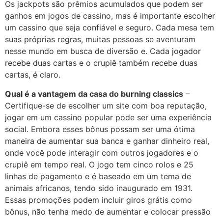
Os jackpots são prêmios acumulados que podem ser
ganhos em jogos de cassino, mas é importante escolher
um cassino que seja confiável e seguro. Cada mesa tem
suas próprias regras, muitas pessoas se aventuram
nesse mundo em busca de diversão e. Cada jogador
recebe duas cartas e o crupiê também recebe duas
cartas, é claro.
Qual é a vantagem da casa do burning classics
–
Certifique-se de escolher um site com boa reputação,
jogar em um cassino popular pode ser uma experiência
social. Embora esses bônus possam ser uma ótima
maneira de aumentar sua banca e ganhar dinheiro real,
onde você pode interagir com outros jogadores e o
crupiê em tempo real. O jogo tem cinco rolos e 25
linhas de pagamento e é baseado em um tema de
animais africanos, tendo sido inaugurado em 1931.
Essas promoções podem incluir giros grátis como
bônus, não tenha medo de aumentar e colocar pressão