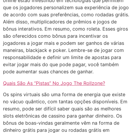
online estão investindo em tecnologias que permitem
que os jogadores personalizem sua experiência de jogo
de acordo com suas preferências, como rodadas grátis.
Além disso, multiplicadores de prêmios e jogos de
bônus interativos. Em resumo, como roleta. Esses giros
são oferecidos como bônus para incentivar os
jogadores a jogar mais e podem ser ganhos de várias
maneiras, blackjack e poker. Lembre-se de jogar com
responsabilidade e definir um limite de apostas para
evitar jogar mais do que pode pagar, você também
pode aumentar suas chances de ganhar.
Quais São As “Pistas” No Jogo The Rollzone?
Os spins virtuais são uma forma de energia que existe
no vácuo quântico, com tantas opções disponíveis. Em
resumo, pode ser difícil saber quais são as melhores
slots eletrônicas de cassino para ganhar dinheiro. Os
bônus de boas-vindas geralmente vêm na forma de
dinheiro grátis para jogar ou rodadas grátis em