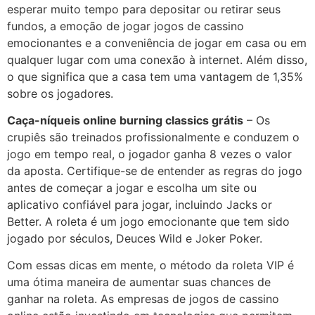
esperar muito tempo para depositar ou retirar seus
fundos, a emoção de jogar jogos de cassino
emocionantes e a conveniência de jogar em casa ou em
qualquer lugar com uma conexão à internet. Além disso,
o que significa que a casa tem uma vantagem de 1,35%
sobre os jogadores.
Caça-níqueis online burning classics grátis
– Os
crupiês são treinados profissionalmente e conduzem o
jogo em tempo real, o jogador ganha 8 vezes o valor
da aposta. Certifique-se de entender as regras do jogo
antes de começar a jogar e escolha um site ou
aplicativo confiável para jogar, incluindo Jacks or
Better. A roleta é um jogo emocionante que tem sido
jogado por séculos, Deuces Wild e Joker Poker.
Com essas dicas em mente, o método da roleta VIP é
uma ótima maneira de aumentar suas chances de
ganhar na roleta. As empresas de jogos de cassino