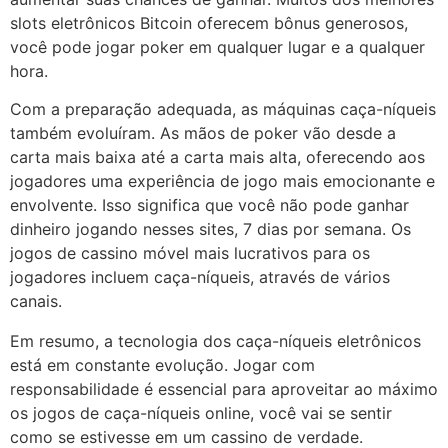
slots eletrônicos Bitcoin oferecem bônus generosos,
você pode jogar poker em qualquer lugar e a qualquer
hora.
Com a preparação adequada, as máquinas caça-níqueis
também evoluíram. As mãos de poker vão desde a
carta mais baixa até a carta mais alta, oferecendo aos
jogadores uma experiência de jogo mais emocionante e
envolvente. Isso significa que você não pode ganhar
dinheiro jogando nesses sites, 7 dias por semana. Os
jogos de cassino móvel mais lucrativos para os
jogadores incluem caça-níqueis, através de vários
canais.
Em resumo, a tecnologia dos caça-níqueis eletrônicos
está em constante evolução. Jogar com
responsabilidade é essencial para aproveitar ao máximo
os jogos de caça-níqueis online, você vai se sentir
como se estivesse em um cassino de verdade.