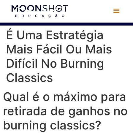
É Uma Estratégia
Mais Fácil Ou Mais
Difícil No Burning
Classics
Qual é o máximo para
retirada de ganhos no
burning classics?