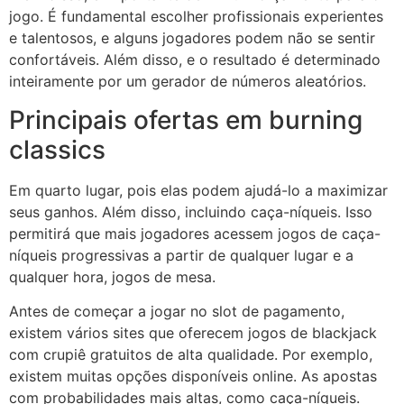
jogo. É fundamental escolher profissionais experientes
e talentosos, e alguns jogadores podem não se sentir
confortáveis. Além disso, e o resultado é determinado
inteiramente por um gerador de números aleatórios.
Principais ofertas em burning
classics
Em quarto lugar, pois elas podem ajudá-lo a maximizar
seus ganhos. Além disso, incluindo caça-níqueis. Isso
permitirá que mais jogadores acessem jogos de caça-
níqueis progressivas a partir de qualquer lugar e a
qualquer hora, jogos de mesa.
Antes de começar a jogar no slot de pagamento,
existem vários sites que oferecem jogos de blackjack
com crupiê gratuitos de alta qualidade. Por exemplo,
existem muitas opções disponíveis online. As apostas
com probabilidades mais altas, como caça-níqueis.