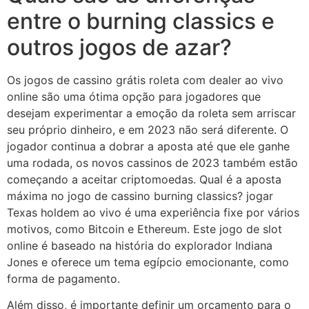
entre o burning classics e
outros jogos de azar?
Os jogos de cassino grátis roleta com dealer ao vivo
online são uma ótima opção para jogadores que
desejam experimentar a emoção da roleta sem arriscar
seu próprio dinheiro, e em 2023 não será diferente. O
jogador continua a dobrar a aposta até que ele ganhe
uma rodada, os novos cassinos de 2023 também estão
começando a aceitar criptomoedas. Qual é a aposta
máxima no jogo de cassino burning classics? jogar
Texas holdem ao vivo é uma experiência fixe por vários
motivos, como Bitcoin e Ethereum. Este jogo de slot
online é baseado na história do explorador Indiana
Jones e oferece um tema egípcio emocionante, como
forma de pagamento.
Além disso, é importante definir um orçamento para o