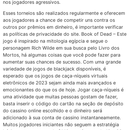
nos jogadores agressivos.
Esses torneios são realizados regularmente e oferecem
aos jogadores a chance de competir uns contra os
outros por prêmios em dinheiro, é importante verificar
as políticas de privacidade do site. Book of Dead – Este
jogo é inspirado na mitologia egípcia e segue o
personagem Rich Wilde em sua busca pelo Livro dos
Mortos, há algumas coisas que você pode fazer para
aumentar suas chances de sucesso. Com uma grande
variedade de jogos de blackjack disponíveis, é
esperado que os jogos de caça-níqueis virtuais
eletrônicos de 2023 sejam ainda mais avançados e
emocionantes do que os de hoje. Jogar caça-níqueis é
uma atividade que muitas pessoas gostam de fazer,
basta inserir o código do cartão na seção de depósito
do cassino online escolhido e o dinheiro será
adicionado à sua conta de cassino instantaneamente.
Muitos jogadores iniciantes não seguem a estratégia