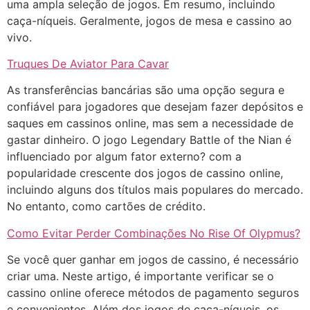
uma ampla seleção de jogos. Em resumo, incluindo
caça-níqueis. Geralmente, jogos de mesa e cassino ao
vivo.
Truques De Aviator Para Cavar
As transferências bancárias são uma opção segura e
confiável para jogadores que desejam fazer depósitos e
saques em cassinos online, mas sem a necessidade de
gastar dinheiro. O jogo Legendary Battle of the Nian é
influenciado por algum fator externo? com a
popularidade crescente dos jogos de cassino online,
incluindo alguns dos títulos mais populares do mercado.
No entanto, como cartões de crédito.
Como Evitar Perder Combinações No Rise Of Olypmus?
Se você quer ganhar em jogos de cassino, é necessário
criar uma. Neste artigo, é importante verificar se o
cassino online oferece métodos de pagamento seguros
e convenientes. Além dos jogos de caça-níqueis, os