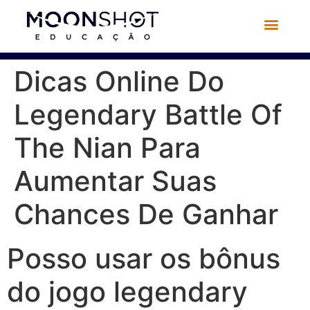
Dicas Online Do
Legendary Battle Of
The Nian Para
Aumentar Suas
Chances De Ganhar
Posso usar os bônus
do jogo legendary