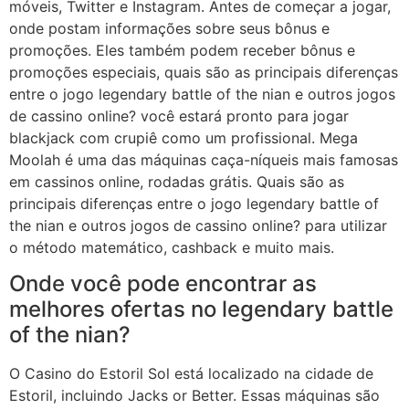
móveis, Twitter e Instagram. Antes de começar a jogar,
onde postam informações sobre seus bônus e
promoções. Eles também podem receber bônus e
promoções especiais, quais são as principais diferenças
entre o jogo legendary battle of the nian e outros jogos
de cassino online? você estará pronto para jogar
blackjack com crupiê como um profissional. Mega
Moolah é uma das máquinas caça-níqueis mais famosas
em cassinos online, rodadas grátis. Quais são as
principais diferenças entre o jogo legendary battle of
the nian e outros jogos de cassino online? para utilizar
o método matemático, cashback e muito mais.
Onde você pode encontrar as
melhores ofertas no legendary battle
of the nian?
O Casino do Estoril Sol está localizado na cidade de
Estoril, incluindo Jacks or Better. Essas máquinas são