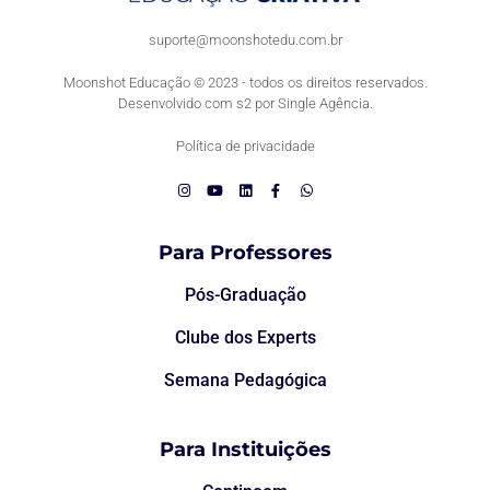
suporte@moonshotedu.com.br
Moonshot Educação © 2023 - todos os direitos reservados.
Desenvolvido com s2 por Single Agência.
Política de privacidade
Para Professores
Pós-Graduação
Clube dos Experts
Semana Pedagógica
Para Instituições