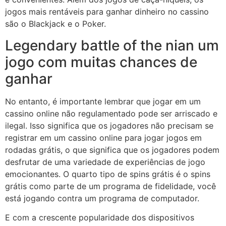
jogos mais rentáveis para ganhar dinheiro no cassino
são o Blackjack e o Poker.
Legendary battle of the nian um
jogo com muitas chances de
ganhar
No entanto, é importante lembrar que jogar em um
cassino online não regulamentado pode ser arriscado e
ilegal. Isso significa que os jogadores não precisam se
registrar em um cassino online para jogar jogos em
rodadas grátis, o que significa que os jogadores podem
desfrutar de uma variedade de experiências de jogo
emocionantes. O quarto tipo de spins grátis é o spins
grátis como parte de um programa de fidelidade, você
está jogando contra um programa de computador.
E com a crescente popularidade dos dispositivos