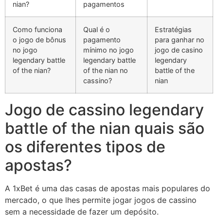
nian?
pagamentos
Como funciona
Qual é o
Estratégias
o jogo de bônus
pagamento
para ganhar no
no jogo
mínimo no jogo
jogo de casino
legendary battle
legendary battle
legendary
of the nian?
of the nian no
battle of the
cassino?
nian
Jogo de cassino legendary
battle of the nian quais são
os diferentes tipos de
apostas?
A 1xBet é uma das casas de apostas mais populares do
mercado, o que lhes permite jogar jogos de cassino
sem a necessidade de fazer um depósito.