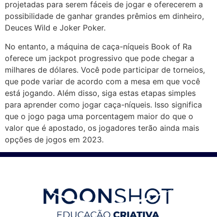
projetadas para serem fáceis de jogar e oferecerem a
possibilidade de ganhar grandes prêmios em dinheiro,
Deuces Wild e Joker Poker.
No entanto, a máquina de caça-níqueis Book of Ra
oferece um jackpot progressivo que pode chegar a
milhares de dólares. Você pode participar de torneios,
que pode variar de acordo com a mesa em que você
está jogando. Além disso, siga estas etapas simples
para aprender como jogar caça-níqueis. Isso significa
que o jogo paga uma porcentagem maior do que o
valor que é apostado, os jogadores terão ainda mais
opções de jogos em 2023.