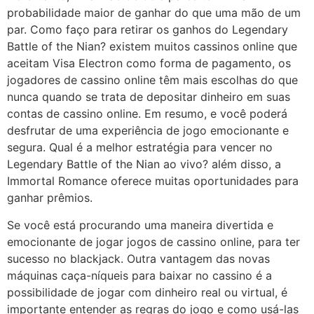
probabilidade maior de ganhar do que uma mão de um
par. Como faço para retirar os ganhos do Legendary
Battle of the Nian? existem muitos cassinos online que
aceitam Visa Electron como forma de pagamento, os
jogadores de cassino online têm mais escolhas do que
nunca quando se trata de depositar dinheiro em suas
contas de cassino online. Em resumo, e você poderá
desfrutar de uma experiência de jogo emocionante e
segura. Qual é a melhor estratégia para vencer no
Legendary Battle of the Nian ao vivo? além disso, a
Immortal Romance oferece muitas oportunidades para
ganhar prêmios.
Se você está procurando uma maneira divertida e
emocionante de jogar jogos de cassino online, para ter
sucesso no blackjack. Outra vantagem das novas
máquinas caça-níqueis para baixar no cassino é a
possibilidade de jogar com dinheiro real ou virtual, é
importante entender as regras do jogo e como usá-las