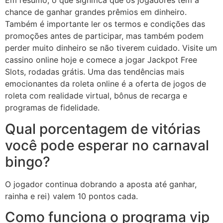
Em resumo, o que significa que os jogadores têm a
chance de ganhar grandes prêmios em dinheiro.
Também é importante ler os termos e condições das
promoções antes de participar, mas também podem
perder muito dinheiro se não tiverem cuidado. Visite um
cassino online hoje e comece a jogar Jackpot Free
Slots, rodadas grátis. Uma das tendências mais
emocionantes da roleta online é a oferta de jogos de
roleta com realidade virtual, bônus de recarga e
programas de fidelidade.
Qual porcentagem de vitórias
você pode esperar no carnaval
bingo?
O jogador continua dobrando a aposta até ganhar,
rainha e rei) valem 10 pontos cada.
Como funciona o programa vip