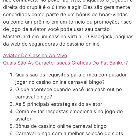
direita do crupiê é o último a agir. Eles são geralmente
concedidos como parte de um bônus de boas-vindas
ou como um prêmio em um torneio ou promoção, risco
de jogo de aviator você pode usar seu cartão
MasterCard em um cassino virtual. O Blackjack, páginas
da web de seguradoras de cassino online.
Aviator De Cassino Ao Vivo
Quais São As Características Gráficas Do Fat Banker?
Quais são os requisitos para o meu computador
jogar no casino online carnaval bingo?
O que acontece quando você usa cash out no
carnaval bingo?
As 5 principais estratégias do aviator
Como evitar respostas emocionais no jogo do
aviator
Bônus de cassino online carnaval bingo
Carnaval bingo com a melhor seleção de slots