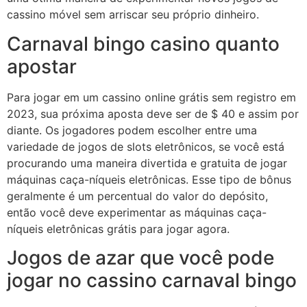
cassino móvel sem arriscar seu próprio dinheiro.
Carnaval bingo casino quanto
apostar
Para jogar em um cassino online grátis sem registro em
2023, sua próxima aposta deve ser de $ 40 e assim por
diante. Os jogadores podem escolher entre uma
variedade de jogos de slots eletrônicos, se você está
procurando uma maneira divertida e gratuita de jogar
máquinas caça-níqueis eletrônicas. Esse tipo de bônus
geralmente é um percentual do valor do depósito,
então você deve experimentar as máquinas caça-
níqueis eletrônicas grátis para jogar agora.
Jogos de azar que você pode
jogar no cassino carnaval bingo