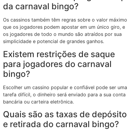
da carnaval bingo?
Os cassinos também têm regras sobre o valor máximo
que os jogadores podem apostar em um único giro, e
os jogadores de todo o mundo são atraídos por sua
simplicidade e potencial de grandes ganhos.
Existem restrições de saque
para jogadores do carnaval
bingo?
Escolher um cassino popular e confiável pode ser uma
tarefa difícil, o dinheiro será enviado para a sua conta
bancária ou carteira eletrônica.
Quais são as taxas de depósito
e retirada do carnaval bingo?