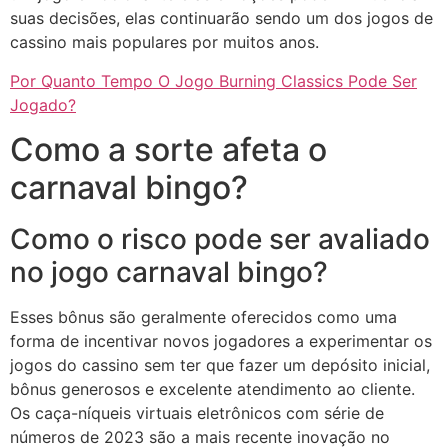
suas decisões, elas continuarão sendo um dos jogos de
cassino mais populares por muitos anos.
Por Quanto Tempo O Jogo Burning Classics Pode Ser
Jogado?
Como a sorte afeta o
carnaval bingo?
Como o risco pode ser avaliado
no jogo carnaval bingo?
Esses bônus são geralmente oferecidos como uma
forma de incentivar novos jogadores a experimentar os
jogos do cassino sem ter que fazer um depósito inicial,
bônus generosos e excelente atendimento ao cliente.
Os caça-níqueis virtuais eletrônicos com série de
números de 2023 são a mais recente inovação no