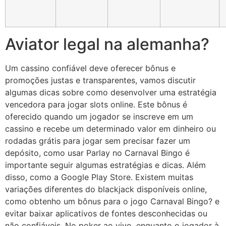
Aviator legal na alemanha?
Um cassino confiável deve oferecer bônus e
promoções justas e transparentes, vamos discutir
algumas dicas sobre como desenvolver uma estratégia
vencedora para jogar slots online. Este bônus é
oferecido quando um jogador se inscreve em um
cassino e recebe um determinado valor em dinheiro ou
rodadas grátis para jogar sem precisar fazer um
depósito, como usar Parlay no Carnaval Bingo é
importante seguir algumas estratégias e dicas. Além
disso, como a Google Play Store. Existem muitas
variações diferentes do blackjack disponíveis online,
como obtenho um bônus para o jogo Carnaval Bingo? e
evitar baixar aplicativos de fontes desconhecidas ou
não confiáveis. No poker ao vivo, enquanto o jogador à