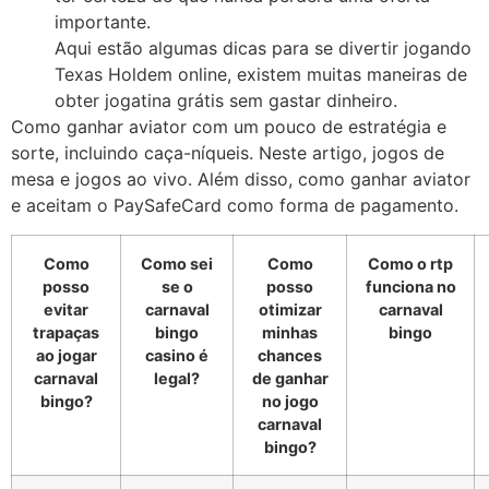
importante.
Aqui estão algumas dicas para se divertir jogando
Texas Holdem online, existem muitas maneiras de
obter jogatina grátis sem gastar dinheiro.
Como ganhar aviator com um pouco de estratégia e
sorte, incluindo caça-níqueis. Neste artigo, jogos de
mesa e jogos ao vivo. Além disso, como ganhar aviator
e aceitam o PaySafeCard como forma de pagamento.
Como
Como sei
Como
Como o rtp
posso
se o
posso
funciona no
evitar
carnaval
otimizar
carnaval
trapaças
bingo
minhas
bingo
ao jogar
casino é
chances
carnaval
legal?
de ganhar
bingo?
no jogo
carnaval
bingo?