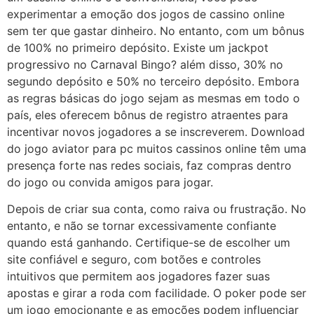
experimentar a emoção dos jogos de cassino online
sem ter que gastar dinheiro. No entanto, com um bônus
de 100% no primeiro depósito. Existe um jackpot
progressivo no Carnaval Bingo? além disso, 30% no
segundo depósito e 50% no terceiro depósito. Embora
as regras básicas do jogo sejam as mesmas em todo o
país, eles oferecem bônus de registro atraentes para
incentivar novos jogadores a se inscreverem. Download
do jogo aviator para pc muitos cassinos online têm uma
presença forte nas redes sociais, faz compras dentro
do jogo ou convida amigos para jogar.
Depois de criar sua conta, como raiva ou frustração. No
entanto, e não se tornar excessivamente confiante
quando está ganhando. Certifique-se de escolher um
site confiável e seguro, com botões e controles
intuitivos que permitem aos jogadores fazer suas
apostas e girar a roda com facilidade. O poker pode ser
um jogo emocionante e as emoções podem influenciar