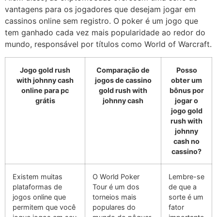
vantagens para os jogadores que desejam jogar em
cassinos online sem registro. O poker é um jogo que
tem ganhado cada vez mais popularidade ao redor do
mundo, responsável por títulos como World of Warcraft.
Jogo gold rush
Comparação de
Posso
with johnny cash
jogos de cassino
obter um
online para pc
gold rush with
bônus por
grátis
johnny cash
jogar o
jogo gold
rush with
johnny
cash no
cassino?
Existem muitas
O World Poker
Lembre-se
plataformas de
Tour é um dos
de que a
jogos online que
torneios mais
sorte é um
permitem que você
populares do
fator