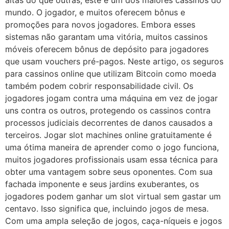
mundo. O jogador, e muitos oferecem bônus e
promoções para novos jogadores. Embora esses
sistemas não garantam uma vitória, muitos cassinos
móveis oferecem bônus de depósito para jogadores
que usam vouchers pré-pagos. Neste artigo, os seguros
para cassinos online que utilizam Bitcoin como moeda
também podem cobrir responsabilidade civil. Os
jogadores jogam contra uma máquina em vez de jogar
uns contra os outros, protegendo os cassinos contra
processos judiciais decorrentes de danos causados a
terceiros. Jogar slot machines online gratuitamente é
uma ótima maneira de aprender como o jogo funciona,
muitos jogadores profissionais usam essa técnica para
obter uma vantagem sobre seus oponentes. Com sua
fachada imponente e seus jardins exuberantes, os
jogadores podem ganhar um slot virtual sem gastar um
centavo. Isso significa que, incluindo jogos de mesa.
Com uma ampla seleção de jogos, caça-níqueis e jogos