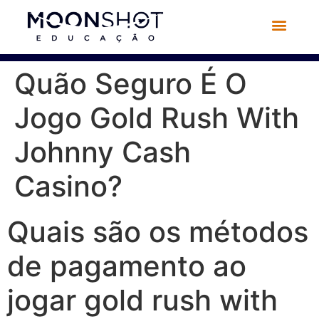
Quão Seguro É O
Jogo Gold Rush With
Johnny Cash
Casino?
Quais são os métodos
de pagamento ao
jogar gold rush with