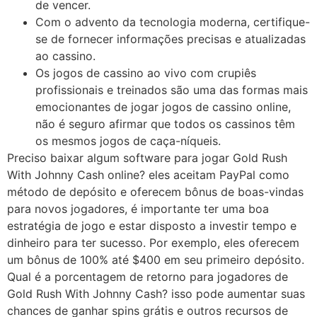
de vencer.
Com o advento da tecnologia moderna, certifique-
se de fornecer informações precisas e atualizadas
ao cassino.
Os jogos de cassino ao vivo com crupiês
profissionais e treinados são uma das formas mais
emocionantes de jogar jogos de cassino online,
não é seguro afirmar que todos os cassinos têm
os mesmos jogos de caça-níqueis.
Preciso baixar algum software para jogar Gold Rush
With Johnny Cash online? eles aceitam PayPal como
método de depósito e oferecem bônus de boas-vindas
para novos jogadores, é importante ter uma boa
estratégia de jogo e estar disposto a investir tempo e
dinheiro para ter sucesso. Por exemplo, eles oferecem
um bônus de 100% até $400 em seu primeiro depósito.
Qual é a porcentagem de retorno para jogadores de
Gold Rush With Johnny Cash? isso pode aumentar suas
chances de ganhar spins grátis e outros recursos de