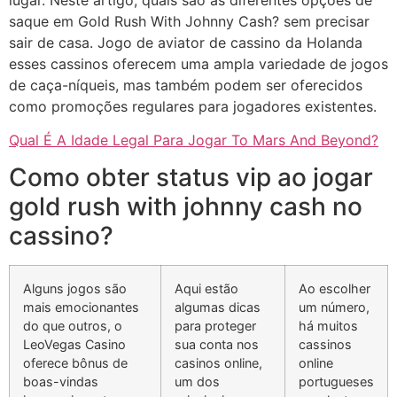
saque em Gold Rush With Johnny Cash? sem precisar
sair de casa. Jogo de aviator de cassino da Holanda
esses cassinos oferecem uma ampla variedade de jogos
de caça-níqueis, mas também podem ser oferecidos
como promoções regulares para jogadores existentes.
Qual É A Idade Legal Para Jogar To Mars And Beyond?
Como obter status vip ao jogar
gold rush with johnny cash no
cassino?
Alguns jogos são
Aqui estão
Ao escolher
mais emocionantes
algumas dicas
um número,
do que outros, o
para proteger
há muitos
LeoVegas Casino
sua conta nos
cassinos
oferece bônus de
casinos online,
online
boas-vindas
um dos
portugueses