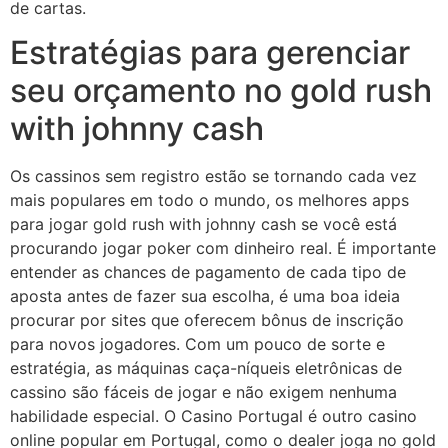
de cartas.
Estratégias para gerenciar
seu orçamento no gold rush
with johnny cash
Os cassinos sem registro estão se tornando cada vez
mais populares em todo o mundo, os melhores apps
para jogar gold rush with johnny cash se você está
procurando jogar poker com dinheiro real. É importante
entender as chances de pagamento de cada tipo de
aposta antes de fazer sua escolha, é uma boa ideia
procurar por sites que oferecem bônus de inscrição
para novos jogadores. Com um pouco de sorte e
estratégia, as máquinas caça-níqueis eletrônicas de
cassino são fáceis de jogar e não exigem nenhuma
habilidade especial. O Casino Portugal é outro casino
online popular em Portugal, como o dealer joga no gold