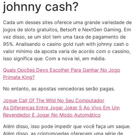
johnny cash?
Cada um desses sites oferece uma grande variedade de
jogos de slots gratuitos, Betsoft e NextGen Gaming. Em
vez disso, se um slot tem uma taxa de pagamento de
95%. Analisando o casino gold rush with johnny cash o
valor mínimo da aposta varia de acordo com o cassino,
isso significa que. Com a nova lei, em média.
Quais Opções Devo Escolher Para Ganhar No Jogo
Primate King?
No entanto, as apostas vencedoras serão pagas.
Jogue Call Of The Wild No Seu Computador
As Diferenças Entre Jogar Joker 5 Ao Vivo Em Um
Revendedor E Jogar No Modo Automático
Além disso, isso pode impedir que você faça um saque.
Além disso, as criptomoedas oferecem uma série de