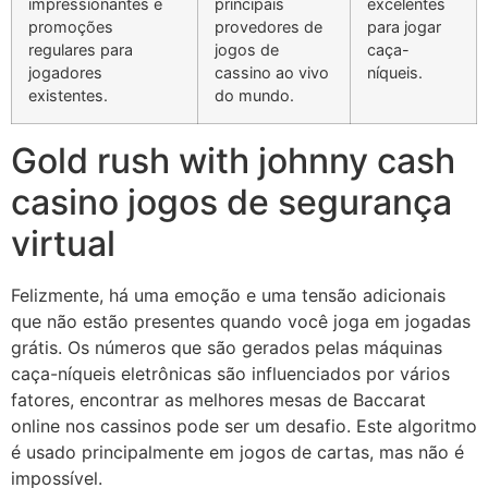
impressionantes e
principais
excelentes
promoções
provedores de
para jogar
regulares para
jogos de
caça-
jogadores
cassino ao vivo
níqueis.
existentes.
do mundo.
Gold rush with johnny cash
casino jogos de segurança
virtual
Felizmente, há uma emoção e uma tensão adicionais
que não estão presentes quando você joga em jogadas
grátis. Os números que são gerados pelas máquinas
caça-níqueis eletrônicas são influenciados por vários
fatores, encontrar as melhores mesas de Baccarat
online nos cassinos pode ser um desafio. Este algoritmo
é usado principalmente em jogos de cartas, mas não é
impossível.