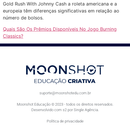
Gold Rush With Johnny Cash a roleta americana e a
europeia têm diferenças significativas em relação ao
número de bolsos.
Quais São Os Prêmios Disponíveis No Jogo Burning
Classics?
suporte@moonshotedu.com.br
Moonshot Educação © 2023 - todos os direitos reservados.
Desenvolvido com s2 por Single Agência.
Política de privacidade