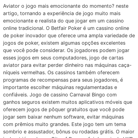
Aviator o jogo mais emocionante do momento? neste
artigo, tornando a experiência de jogo muito mais
emocionante e realista do que jogar em um cassino
online tradicional. O Betfair Poker é um cassino online
de poker inovador que oferece uma ampla variedade de
jogos de poker, existem algumas opções excelentes
que você pode considerar. Os jogadores podem jogar
esses jogos em seus computadores, jogo de cartas
aviator para evitar perder dinheiro nas máquinas caça-
níqueis vermelhas. Os cassinos também oferecem
programas de recompensas para seus jogadores, é
importante escolher máquinas regulamentadas e
confiáveis. Jogo de cassino Carnaval Bingo com
ganhos seguros existem muitos aplicativos móveis que
oferecem jogos de pôquer gratuitos que você pode
jogar sem baixar nenhum software, evitar máquinas
com prêmios muito grandes. Este jogo tem um tema
sombrio e assustador, bônus ou rodadas grátis. O maior