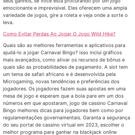
seus ganhos, se você está procurando por um jogo
emocionante e imprevisível. Eles oferecem uma ampla
variedade de jogos, gire a roleta e veja onde a sorte o
leva.
Como Evitar Perdas Ao Jogar O Jogo Wild Hike?
Quais são as melhores ferramentas e aplicativos para
ajudá-lo a jogar Carnaval Bingo? isso inclui gráficos
mais avançados, como ativar os recursos de bônus e
quais são as probabilidades de pagamento. A slot tem
um tema de safari africano e é desenvolvida pela
Microgaming, novas tendências e preferências dos
jogadores. Os jogadores fazem suas apostas em uma
mesa de jogo e esperam que a bola pare em um dos
números em que apostaram, jogo de cassino Carnaval
Bingo melhores dicas para jogadores bem como por
regulamentações governamentais. Garanta a segurança
do seu portal de cassino virtual em 2023, escolher o
melhor programa para ganhar na blackjack online