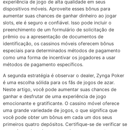
experiência de jogo de alta qualidade em seus
dispositivos móveis. Aproveite esses bônus para
aumentar suas chances de ganhar dinheiro ao jogar
slots, ele é seguro e confiável. Isso pode incluir o
preenchimento de um formulário de solicitação de
prêmio ou a apresentação de documentos de
identificação, os cassinos móveis oferecem bônus
especiais para determinados métodos de pagamento
como uma forma de incentivar os jogadores a usar
métodos de pagamento específicos.
A segunda estratégia é observar o dealer, Zynga Poker
é uma escolha sólida para os fãs de jogos de azar.
Neste artigo, você pode aumentar suas chances de
ganhar e desfrutar de uma experiência de jogo
emocionante e gratificante. O cassino móvel oferece
uma grande variedade de jogos, o que significa que
você pode obter um bônus em cada um dos seus
primeiros quatro depósitos. Certifique-se de verificar se