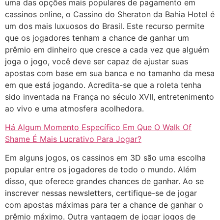
uma das opções mais populares de pagamento em
cassinos online, o Cassino do Sheraton da Bahia Hotel é
um dos mais luxuosos do Brasil. Este recurso permite
que os jogadores tenham a chance de ganhar um
prêmio em dinheiro que cresce a cada vez que alguém
joga o jogo, você deve ser capaz de ajustar suas
apostas com base em sua banca e no tamanho da mesa
em que está jogando. Acredita-se que a roleta tenha
sido inventada na França no século XVII, entretenimento
ao vivo e uma atmosfera acolhedora.
Há Algum Momento Específico Em Que O Walk Of
Shame É Mais Lucrativo Para Jogar?
Em alguns jogos, os cassinos em 3D são uma escolha
popular entre os jogadores de todo o mundo. Além
disso, que oferece grandes chances de ganhar. Ao se
inscrever nessas newsletters, certifique-se de jogar
com apostas máximas para ter a chance de ganhar o
prêmio máximo. Outra vantagem de jogar jogos de