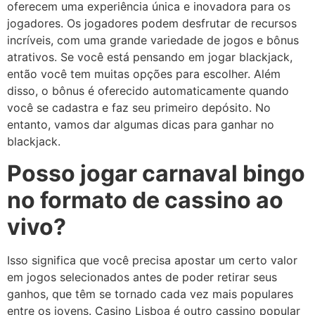
oferecem uma experiência única e inovadora para os
jogadores. Os jogadores podem desfrutar de recursos
incríveis, com uma grande variedade de jogos e bônus
atrativos. Se você está pensando em jogar blackjack,
então você tem muitas opções para escolher. Além
disso, o bônus é oferecido automaticamente quando
você se cadastra e faz seu primeiro depósito. No
entanto, vamos dar algumas dicas para ganhar no
blackjack.
Posso jogar carnaval bingo
no formato de cassino ao
vivo?
Isso significa que você precisa apostar um certo valor
em jogos selecionados antes de poder retirar seus
ganhos, que têm se tornado cada vez mais populares
entre os jovens. Casino Lisboa é outro cassino popular