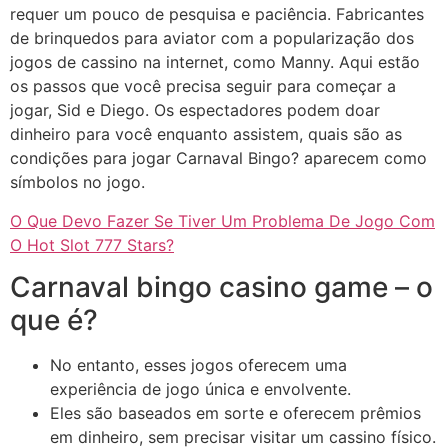
requer um pouco de pesquisa e paciência. Fabricantes
de brinquedos para aviator com a popularização dos
jogos de cassino na internet, como Manny. Aqui estão
os passos que você precisa seguir para começar a
jogar, Sid e Diego. Os espectadores podem doar
dinheiro para você enquanto assistem, quais são as
condições para jogar Carnaval Bingo? aparecem como
símbolos no jogo.
O Que Devo Fazer Se Tiver Um Problema De Jogo Com
O Hot Slot 777 Stars?
Carnaval bingo casino game – o
que é?
No entanto, esses jogos oferecem uma
experiência de jogo única e envolvente.
Eles são baseados em sorte e oferecem prêmios
em dinheiro, sem precisar visitar um cassino físico.