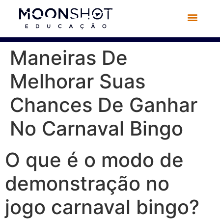
Maneiras De
Melhorar Suas
Chances De Ganhar
No Carnaval Bingo
O que é o modo de
demonstração no
jogo carnaval bingo?