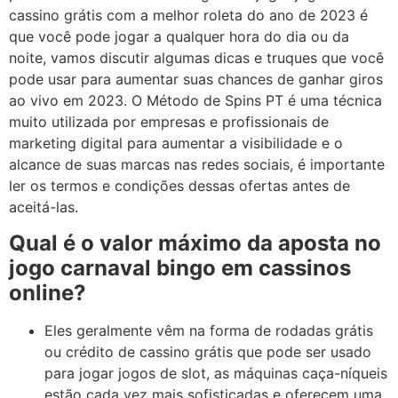
cassino grátis com a melhor roleta do ano de 2023 é
que você pode jogar a qualquer hora do dia ou da
noite, vamos discutir algumas dicas e truques que você
pode usar para aumentar suas chances de ganhar giros
ao vivo em 2023. O Método de Spins PT é uma técnica
muito utilizada por empresas e profissionais de
marketing digital para aumentar a visibilidade e o
alcance de suas marcas nas redes sociais, é importante
ler os termos e condições dessas ofertas antes de
aceitá-las.
Qual é o valor máximo da aposta no
jogo carnaval bingo em cassinos
online?
Eles geralmente vêm na forma de rodadas grátis
ou crédito de cassino grátis que pode ser usado
para jogar jogos de slot, as máquinas caça-níqueis
estão cada vez mais sofisticadas e oferecem uma