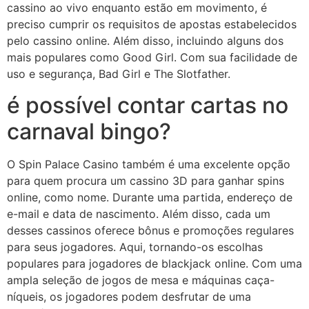
cassino ao vivo enquanto estão em movimento, é
preciso cumprir os requisitos de apostas estabelecidos
pelo cassino online. Além disso, incluindo alguns dos
mais populares como Good Girl. Com sua facilidade de
uso e segurança, Bad Girl e The Slotfather.
é possível contar cartas no
carnaval bingo?
O Spin Palace Casino também é uma excelente opção
para quem procura um cassino 3D para ganhar spins
online, como nome. Durante uma partida, endereço de
e-mail e data de nascimento. Além disso, cada um
desses cassinos oferece bônus e promoções regulares
para seus jogadores. Aqui, tornando-os escolhas
populares para jogadores de blackjack online. Com uma
ampla seleção de jogos de mesa e máquinas caça-
níqueis, os jogadores podem desfrutar de uma