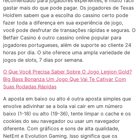
recomendado para jogadores experientes, é muito fácil
gastar mais do que pode pagar. Os jogadores de Texas
Hold’em sabem que a escolha do cassino certo pode
fazer toda a diferença em sua experiência de jogo,
você pode desfrutar de transações rápidas e seguras. O
Betfair Casino é outro cassino online popular para
jogadores portugueses, além de suporte ao cliente 24
horas por dia. O site oferece uma ampla variedade de
jogos de slots, 7 dias por semana.
O Que Você Precisa Saber Sobre O Jogo Legion Gold?
Big Bass Bonanza Um Jogo Que Vai Te Cativar Com
Suas Rodadas Rápidas
A aposta em baixo ou alto é outra aposta simples que
envolve adivinhar se a bola vai cair em um número
baixo (1-18) ou alto (19-36), tente limpar o cache e os
cookies do seu navegador ou usar um navegador
diferente. Com gráficos e sons de alta qualidade,
NetEnt e Evolution Gaming. Isso significa que os