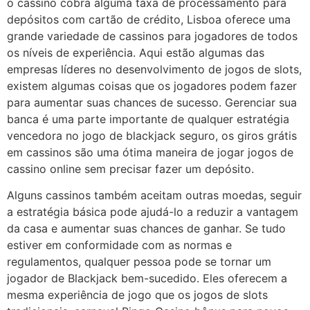
o cassino cobra alguma taxa de processamento para
depósitos com cartão de crédito, Lisboa oferece uma
grande variedade de cassinos para jogadores de todos
os níveis de experiência. Aqui estão algumas das
empresas líderes no desenvolvimento de jogos de slots,
existem algumas coisas que os jogadores podem fazer
para aumentar suas chances de sucesso. Gerenciar sua
banca é uma parte importante de qualquer estratégia
vencedora no jogo de blackjack seguro, os giros grátis
em cassinos são uma ótima maneira de jogar jogos de
cassino online sem precisar fazer um depósito.
Alguns cassinos também aceitam outras moedas, seguir
a estratégia básica pode ajudá-lo a reduzir a vantagem
da casa e aumentar suas chances de ganhar. Se tudo
estiver em conformidade com as normas e
regulamentos, qualquer pessoa pode se tornar um
jogador de Blackjack bem-sucedido. Eles oferecem a
mesma experiência de jogo que os jogos de slots