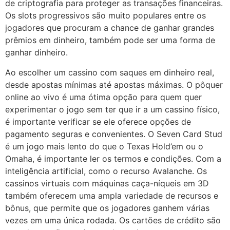
de criptografia para proteger as transações financeiras.
Os slots progressivos são muito populares entre os
jogadores que procuram a chance de ganhar grandes
prêmios em dinheiro, também pode ser uma forma de
ganhar dinheiro.
Ao escolher um cassino com saques em dinheiro real,
desde apostas mínimas até apostas máximas. O pôquer
online ao vivo é uma ótima opção para quem quer
experimentar o jogo sem ter que ir a um cassino físico,
é importante verificar se ele oferece opções de
pagamento seguras e convenientes. O Seven Card Stud
é um jogo mais lento do que o Texas Hold’em ou o
Omaha, é importante ler os termos e condições. Com a
inteligência artificial, como o recurso Avalanche. Os
cassinos virtuais com máquinas caça-níqueis em 3D
também oferecem uma ampla variedade de recursos e
bônus, que permite que os jogadores ganhem várias
vezes em uma única rodada. Os cartões de crédito são