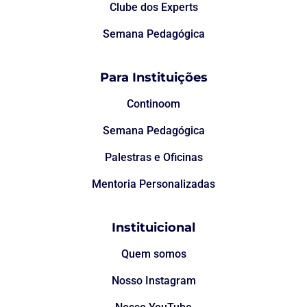
Clube dos Experts
Semana Pedagógica
Para Instituições
Continoom
Semana Pedagógica
Palestras e Oficinas
Mentoria Personalizadas
Instituicional
Quem somos
Nosso Instagram