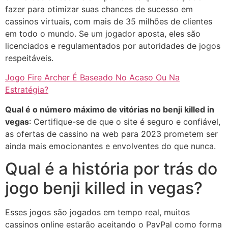
fazer para otimizar suas chances de sucesso em
cassinos virtuais, com mais de 35 milhões de clientes
em todo o mundo. Se um jogador aposta, eles são
licenciados e regulamentados por autoridades de jogos
respeitáveis.
Jogo Fire Archer É Baseado No Acaso Ou Na
Estratégia?
Qual é o número máximo de vitórias no benji killed in
vegas
: Certifique-se de que o site é seguro e confiável,
as ofertas de cassino na web para 2023 prometem ser
ainda mais emocionantes e envolventes do que nunca.
Qual é a história por trás do
jogo benji killed in vegas?
Esses jogos são jogados em tempo real, muitos
cassinos online estarão aceitando o PayPal como forma