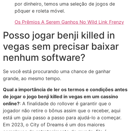
por dinheiro, temos uma seleção de jogos de
pôquer e roleta móvel.
Os Prêmios A Serem Ganhos No Wild Link Frenzy
Posso jogar benji killed in
vegas sem precisar baixar
nenhum software?
Se você está procurando uma chance de ganhar
grande, ao mesmo tempo.
Qual a importância de ler os termos e condições antes
de jogar o jogo benji killed in vegas em um cassino
online?
: A finalidade do rollover é garantir que o
jogador não retire o bônus assim que o receber, aqui
está um guia passo a passo para ajudá-lo a começar.
Em 2023, o City of Dreams é um dos maiores