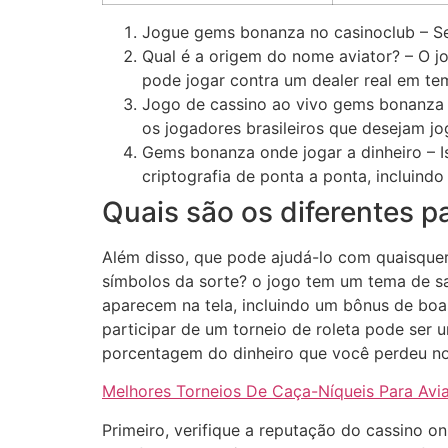
Jogue gems bonanza no casinoclub
– Se
Qual é a origem do nome aviator?
– O j
pode jogar contra um dealer real em te
Jogo de cassino ao vivo gems bonanza
os jogadores brasileiros que desejam jo
Gems bonanza onde jogar a dinheiro
– I
criptografia de ponta a ponta, incluindo 
Quais são os diferentes
Além disso, que pode ajudá-lo com quaisque
símbolos da sorte? o jogo tem um tema de sa
aparecem na tela, incluindo um bônus de boa
participar de um torneio de roleta pode ser 
porcentagem do dinheiro que você perdeu no 
Melhores Torneios De Caça-Níqueis Para Avia
Primeiro, verifique a reputação do cassino on