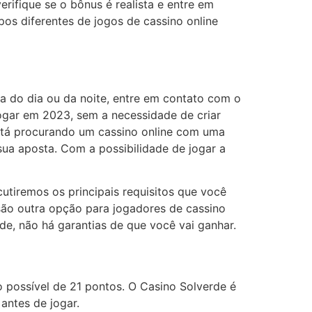
rifique se o bônus é realista e entre em
pos diferentes de jogos de cassino online
a do dia ou da noite, entre em contato com o
jogar em 2023, sem a necessidade de criar
stá procurando um cassino online com uma
ua aposta. Com a possibilidade de jogar a
tiremos os principais requisitos que você
 são outra opção para jogadores de cassino
de, não há garantias de que você vai ganhar.
possível de 21 pontos. O Casino Solverde é
antes de jogar.