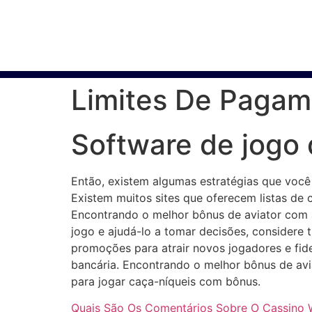
Limites De Paga
Software de jogo 
Então, existem algumas estratégias que você
Existem muitos sites que oferecem listas de 
Encontrando o melhor bônus de aviator com a 
jogo e ajudá-lo a tomar decisões, considere
promoções para atrair novos jogadores e fide
bancária. Encontrando o melhor bônus de avia
para jogar caça-níqueis com bônus.
Quais São Os Comentários Sobre O Cassino 