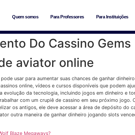
Quem somos
Para Professores
Para Instituições
mento Do Cassino Gems
de aviator online
 pode usar para aumentar suas chances de ganhar dinheir
cassinos online, vídeos e cursos disponíveis que podem aju
evolução da tecnologia, incluindo jogos em dinheiro e torn
 trabalhar com um crupiê de cassino em seu próximo jogo. 
lizar os antigos, ele deve acessar a área de depósito do c
tor outra maneira de ganhar dinheiro jogando slots vencedo
Wolf Blaze Megaways?