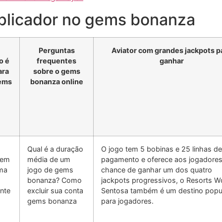
plicador no gems bonanza
Perguntas
Aviator com grandes jackpots p
o é
frequentes
ganhar
ara
sobre o gems
gems
bonanza online
Qual é a duração
O jogo tem 5 bobinas e 25 linhas de
dem
média de um
pagamento e oferece aos jogadores
uma
jogo de gems
chance de ganhar um dos quatro
bonanza?
Como
jackpots progressivos, o Resorts W
nte
excluir sua conta
Sentosa também é um destino popu
gems bonanza
para jogadores.