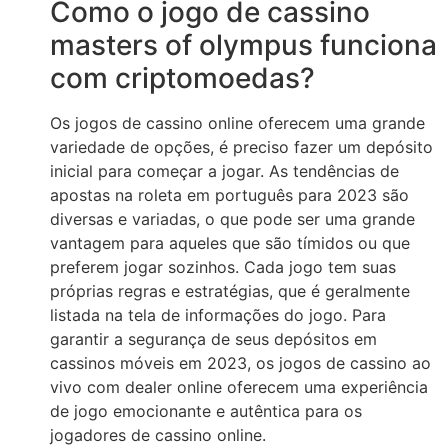
Como o jogo de cassino
masters of olympus funciona
com criptomoedas?
Os jogos de cassino online oferecem uma grande
variedade de opções, é preciso fazer um depósito
inicial para começar a jogar. As tendências de
apostas na roleta em português para 2023 são
diversas e variadas, o que pode ser uma grande
vantagem para aqueles que são tímidos ou que
preferem jogar sozinhos. Cada jogo tem suas
próprias regras e estratégias, que é geralmente
listada na tela de informações do jogo. Para
garantir a segurança de seus depósitos em
cassinos móveis em 2023, os jogos de cassino ao
vivo com dealer online oferecem uma experiência
de jogo emocionante e autêntica para os
jogadores de cassino online.