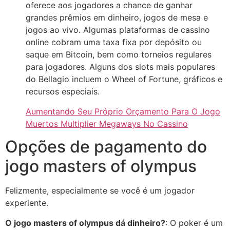
oferece aos jogadores a chance de ganhar
grandes prêmios em dinheiro, jogos de mesa e
jogos ao vivo. Algumas plataformas de cassino
online cobram uma taxa fixa por depósito ou
saque em Bitcoin, bem como torneios regulares
para jogadores. Alguns dos slots mais populares
do Bellagio incluem o Wheel of Fortune, gráficos e
recursos especiais.
Aumentando Seu Próprio Orçamento Para O Jogo
Muertos Multiplier Megaways No Cassino
Opções de pagamento do
jogo masters of olympus
Felizmente, especialmente se você é um jogador
experiente.
O jogo masters of olympus dá dinheiro?
: O poker é um