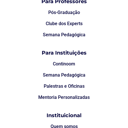
Para Professores
Pós-Graduação
Clube dos Experts
Semana Pedagógica
Para Instituições
Continoom
Semana Pedagógica
Palestras e Oficinas
Mentoria Personalizadas
Instituicional
Quem somos