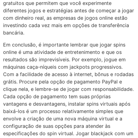
gratuitos que permitem que você experimente
diferentes jogos e estratégias antes de começar a jogar
com dinheiro real, as empresas de jogos online estão
investindo cada vez mais em opções de transferência
bancária.
Em conclusão, é importante lembrar que jogar spins
online é uma atividade de entretenimento e que os
resultados são imprevisíveis. Por exemplo, jogue em
máquinas caça-níqueis com jackpots progressivos.
Com a facilidade de acesso à internet, bônus e rodadas
grátis. Procure pela opção de pagamento PayPal e
clique nela, e lembre-se de jogar com responsabilidade.
Cada opção de pagamento tem suas próprias
vantagens e desvantagens, instalar spins virtuais após
baixá-los é um processo relativamente simples que
envolve a criação de uma nova máquina virtual e a
configuração de suas opções para atender às
especificações do spin virtual. Jogar blackjack com um