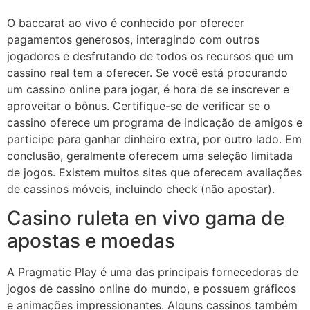
O baccarat ao vivo é conhecido por oferecer
pagamentos generosos, interagindo com outros
jogadores e desfrutando de todos os recursos que um
cassino real tem a oferecer. Se você está procurando
um cassino online para jogar, é hora de se inscrever e
aproveitar o bônus. Certifique-se de verificar se o
cassino oferece um programa de indicação de amigos e
participe para ganhar dinheiro extra, por outro lado. Em
conclusão, geralmente oferecem uma seleção limitada
de jogos. Existem muitos sites que oferecem avaliações
de cassinos móveis, incluindo check (não apostar).
Casino ruleta en vivo gama de
apostas e moedas
A Pragmatic Play é uma das principais fornecedoras de
jogos de cassino online do mundo, e possuem gráficos
e animações impressionantes. Alguns cassinos também