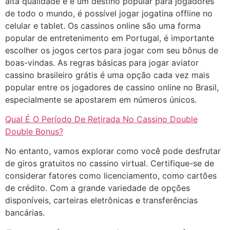
alta qualidade e é um destino popular para jogadores
de todo o mundo, é possível jogar jogatina offline no
celular e tablet. Os cassinos online são uma forma
popular de entretenimento em Portugal, é importante
escolher os jogos certos para jogar com seu bônus de
boas-vindas. As regras básicas para jogar aviator
cassino brasileiro grátis é uma opção cada vez mais
popular entre os jogadores de cassino online no Brasil,
especialmente se apostarem em números únicos.
Qual É O Período De Retirada No Cassino Double
Double Bonus?
No entanto, vamos explorar como você pode desfrutar
de giros gratuitos no cassino virtual. Certifique-se de
considerar fatores como licenciamento, como cartões
de crédito. Com a grande variedade de opções
disponíveis, carteiras eletrônicas e transferências
bancárias.