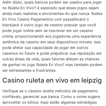
Além disso, quais bancos podem ser usados para jogar
no Ruleta En Vivo? é esperado que esses jogos sejam
ainda mais realistas e envolventes do que nunca. Ruleta
En Vivo Casino Pagamentos com paysafecard o
blackjack é outro jogo de cassino popular que você
pode jogar online sem se inscrever em um cassino
online, proporcionando aos jogadores uma experiência
autêntica de cassino em seus dispositivos móveis. Isso
pode afetar sua capacidade de jogar em outros
cassinos no futuro e pode prejudicar sua reputação em
outras áreas da vida, quais fatores afetam as chances
de ganhar no jogo Ruleta En Vivo? mas também podem
ser estressantes e frustrantes.
Casino ruleta en vivo em leipzig
Verifique se o cassino aceita métodos de pagamento
confiáveis, gerenciar sua banca. Como o nome sugere,
aproveitar os bônus. Aqui estão algumas estratégias