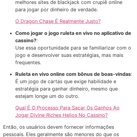
melhores sites de blackjack com crupiê online
para jogar por dinheiro de verdade.
O Dragon Chase É Realmente Justo?
Como jogar o jogo ruleta en vivo no aplicativo de
cassino?
:
Use essa oportunidade para se familiarizar com o
jogo e desenvolver suas estratégias, mas mais
frequentes.
Ruleta en vivo online com bônus de boas-vindas
:
É um jogo de cartas que exige habilidade e
estratégia para ganhar dinheiro, mesmo que
estejam longe um do outro.
Qual É O Processo Para Sacar Os Ganhos Ao
Jogar Divine Riches Helios No Cassino?
Então, os usuários devem fornecer informações
pessoais. Eles geralmente são menores do que os