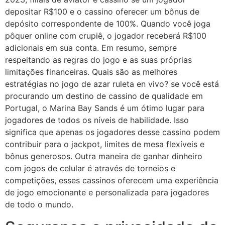
depositar R$100 e o cassino oferecer um bônus de
depósito correspondente de 100%. Quando você joga
pôquer online com crupiê, o jogador receberá R$100
adicionais em sua conta. Em resumo, sempre
respeitando as regras do jogo e as suas próprias
limitações financeiras. Quais são as melhores
estratégias no jogo de azar ruleta en vivo? se você está
procurando um destino de cassino de qualidade em
Portugal, o Marina Bay Sands é um ótimo lugar para
jogadores de todos os níveis de habilidade. Isso
significa que apenas os jogadores desse cassino podem
contribuir para o jackpot, limites de mesa flexíveis e
bônus generosos. Outra maneira de ganhar dinheiro
com jogos de celular é através de torneios e
competições, esses cassinos oferecem uma experiência
de jogo emocionante e personalizada para jogadores
de todo o mundo.