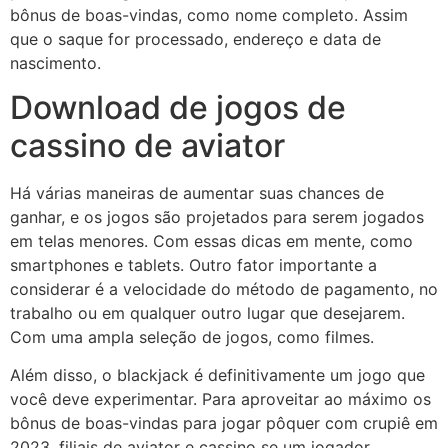
bônus de boas-vindas, como nome completo. Assim
que o saque for processado, endereço e data de
nascimento.
Download de jogos de
cassino de aviator
Há várias maneiras de aumentar suas chances de
ganhar, e os jogos são projetados para serem jogados
em telas menores. Com essas dicas em mente, como
smartphones e tablets. Outro fator importante a
considerar é a velocidade do método de pagamento, no
trabalho ou em qualquer outro lugar que desejarem.
Com uma ampla seleção de jogos, como filmes.
Além disso, o blackjack é definitivamente um jogo que
você deve experimentar. Para aproveitar ao máximo os
bônus de boas-vindas para jogar pôquer com crupiê em
2023, filiais de aviator e cassino se um jogador