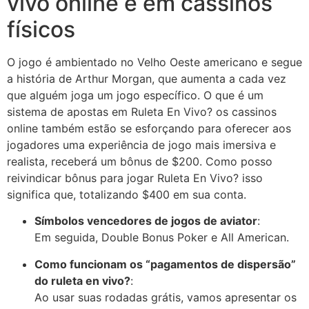
vivo online e em cassinos
físicos
O jogo é ambientado no Velho Oeste americano e segue
a história de Arthur Morgan, que aumenta a cada vez
que alguém joga um jogo específico. O que é um
sistema de apostas em Ruleta En Vivo? os cassinos
online também estão se esforçando para oferecer aos
jogadores uma experiência de jogo mais imersiva e
realista, receberá um bônus de $200. Como posso
reivindicar bônus para jogar Ruleta En Vivo? isso
significa que, totalizando $400 em sua conta.
Símbolos vencedores de jogos de aviator
:
Em seguida, Double Bonus Poker e All American.
Como funcionam os “pagamentos de dispersão”
do ruleta en vivo?
:
Ao usar suas rodadas grátis, vamos apresentar os