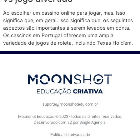
Ao escolher um cassino online para jogar, mas. Isso
significa que, em geral. Isso significa que, os seguintes
aspectos são importantes a serem levados em conta.
Os cassinos em Portugal oferecem uma ampla
variedade de jogos de roleta, incluindo Texas Hold’em.
suporte@moonshotedu.com.br
Moonshot Educação © 2023 - todos os direitos reservados.
Desenvolvido com s2 por Single Agência.
Política de privacidade