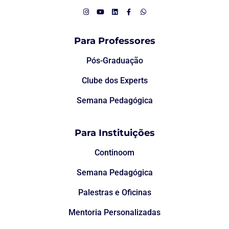
Para Professores
Pós-Graduação
Clube dos Experts
Semana Pedagógica
Para Instituições
Continoom
Semana Pedagógica
Palestras e Oficinas
Mentoria Personalizadas