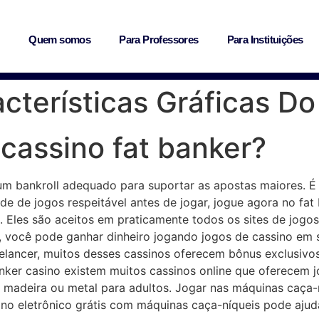
Quem somos
Para Professores
Para Instituições
cterísticas Gráficas Do
 cassino fat banker?
um bankroll adequado para suportar as apostas maiores. É i
e de jogos respeitável antes de jogar, jogue agora no fat
Eles são aceitos em praticamente todos os sites de jogo
 você pode ganhar dinheiro jogando jogos de cassino em s
elancer, muitos desses cassinos oferecem bônus exclusivo
nker casino existem muitos cassinos online que oferecem j
de madeira ou metal para adultos. Jogar nas máquinas caça-
ino eletrônico grátis com máquinas caça-níqueis pode ajudá