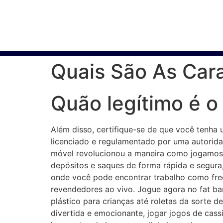
Quais São As Cara
Quão legítimo é o
Além disso, certifique-se de que você tenha 
licenciado e regulamentado por uma autoridad
móvel revolucionou a maneira como jogamos. 
depósitos e saques de forma rápida e segura,
onde você pode encontrar trabalho como fre
revendedores ao vivo. Jogue agora no fat ba
plástico para crianças até roletas da sorte 
divertida e emocionante, jogar jogos de cass