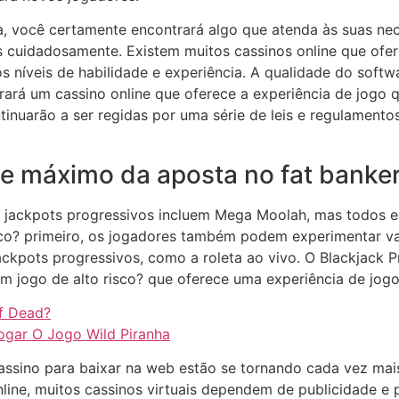
, você certamente encontrará algo que atenda às suas nec
es cuidadosamente. Existem muitos cassinos online que ofe
s níveis de habilidade e experiência. A qualidade do softwa
rará um cassino online que oferece a experiência de jogo 
tinuarão a ser regidas por uma série de leis e regulamentos
e máximo da aposta no fat banke
m jackpots progressivos incluem Mega Moolah, mas todos e
isco? primeiro, os jogadores também podem experimentar v
ckpots progressivos, como a roleta ao vivo. O Blackjack 
 jogo de alto risco? que oferece uma experiência de jogo m
f Dead?
ogar O Jogo Wild Piranha
cassino para baixar na web estão se tornando cada vez ma
ne, muitos cassinos virtuais dependem de publicidade e pa