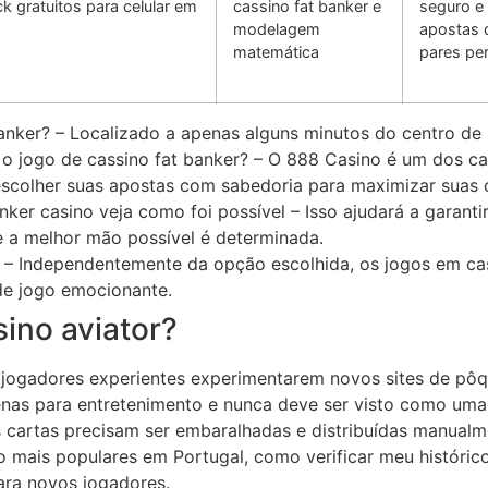
ck gratuitos para celular em
cassino fat banker e
seguro e
modelagem
apostas 
matemática
pares per
anker?
– Localizado a apenas alguns minutos do centro de P
 o jogo de cassino fat banker?
– O 888 Casino é um dos cas
escolher suas apostas com sabedoria para maximizar suas 
anker casino veja como foi possível
– Isso ajudará a garanti
 a melhor mão possível é determinada.
– Independentemente da opção escolhida, os jogos em cas
de jogo emocionante.
ino aviator?
jogadores experientes experimentarem novos sites de pôqu
penas para entretenimento e nunca deve ser visto como uma
 cartas precisam ser embaralhadas e distribuídas manualme
o mais populares em Portugal, como verificar meu históric
ra novos jogadores.