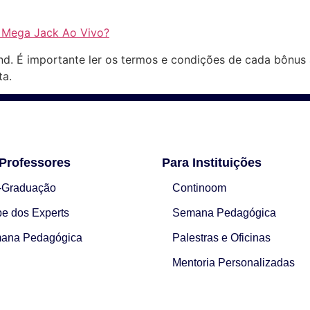
 Mega Jack Ao Vivo?
. É importante ler os termos e condições de cada bônus a
ta.
 Professores
Para Instituições
-Graduação
Continoom
e dos Experts
Semana Pedagógica
ana Pedagógica
Palestras e Oficinas
Mentoria Personalizadas