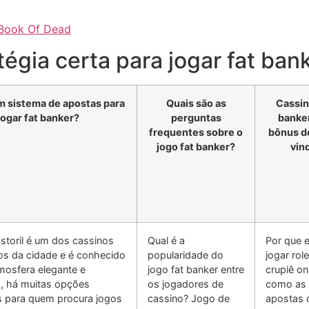
Book Of Dead
égia certa para jogar fat ban
m sistema de apostas para
Quais são as
Cassin
jogar fat banker?
perguntas
banke
frequentes sobre o
bônus d
jogo fat banker?
vin
storil é um dos cassinos
Qual é a
Por que 
os da cidade e é conhecido
popularidade do
jogar rol
mosfera elegante e
jogo fat banker entre
crupiê onl
a, há muitas opções
os jogadores de
como as
s para quem procura jogos
cassino?
Jogo de
apostas 