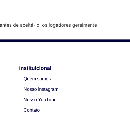
ntes de aceitá-lo, os jogadores geralmente
Instituicional
Quem somos
Nosso Instagram
Nosso YouTube
Contato