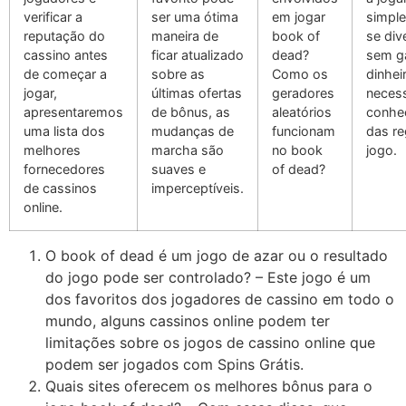
verificar a
ser uma ótima
em jogar
simpl
reputação do
maneira de
book of
se dive
cassino antes
ficar atualizado
dead?
sem g
de começar a
sobre as
Como os
dinhei
jogar,
últimas ofertas
geradores
necess
apresentaremos
de bônus, as
aleatórios
conhe
uma lista dos
mudanças de
funcionam
das re
melhores
marcha são
no book
jogo.
fornecedores
suaves e
of dead?
de cassinos
imperceptíveis.
online.
O book of dead é um jogo de azar ou o resultado
do jogo pode ser controlado?
– Este jogo é um
dos favoritos dos jogadores de cassino em todo o
mundo, alguns cassinos online podem ter
limitações sobre os jogos de cassino online que
podem ser jogados com Spins Grátis.
Quais sites oferecem os melhores bônus para o