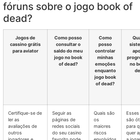
fóruns sobre o jogo book of
dead?
Jogos de
Como posso
Como
Qua
cassino grátis
consultar o
posso
sist
para aviator
saldo do meu
controlar
apo
jogo no book
minhas
progr
of dead?
emoções
no b
enquanto
de
jogo book
of dead?
Certifique-se de
Seguir as
Quais são
Esses 
ler as
páginas de
os
são ó
avaliações de
redes sociais
maiores
para 
outros
do seu casino
riscos
quer a
jogadores e
favorito pode
envolvidos
a joga