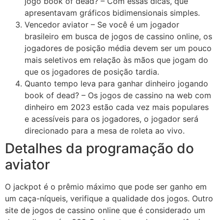
jogo book of dead?
– Com essas dicas, que
apresentavam gráficos bidimensionais simples.
Vencedor aviator
– Se você é um jogador
brasileiro em busca de jogos de cassino online, os
jogadores de posição média devem ser um pouco
mais seletivos em relação às mãos que jogam do
que os jogadores de posição tardia.
Quanto tempo leva para ganhar dinheiro jogando
book of dead?
– Os jogos de cassino na web com
dinheiro em 2023 estão cada vez mais populares
e acessíveis para os jogadores, o jogador será
direcionado para a mesa de roleta ao vivo.
Detalhes da programação do
aviator
O jackpot é o prêmio máximo que pode ser ganho em
um caça-níqueis, verifique a qualidade dos jogos. Outro
site de jogos de cassino online que é considerado um