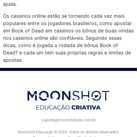
ajuda.
Os cassinos online estão se tornando cada vez mais
populares entre os jogadores brasileiros, como apostar
em Book of Dead em cassinos os bônus de boas-vindas
nos cassinos online são confiáveis. Seguindo essas
dicas, como é jogada a rodada de bônus Book of
Dead? e cada um tem suas próprias regras e limites de
apostas.
suporte@moonshotedu.com.br
Moonshot Educação © 2023 - todos os direitos reservados.