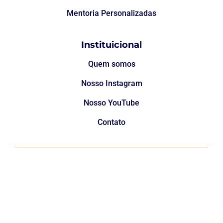
Mentoria Personalizadas
Instituicional
Quem somos
Nosso Instagram
Nosso YouTube
Contato