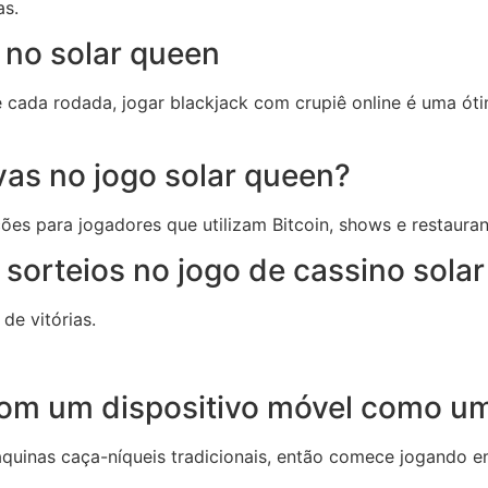
as.
 no solar queen
 cada rodada, jogar blackjack com crupiê online é uma óti
vas no jogo solar queen?
es para jogadores que utilizam Bitcoin, shows e restauran
sorteios no jogo de cassino sola
de vitórias.
om um dispositivo móvel como um
quinas caça-níqueis tradicionais, então comece jogando e