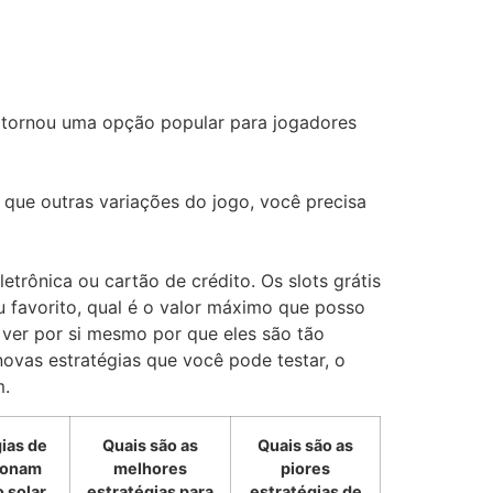
se tornou uma opção popular para jogadores
que outras variações do jogo, você precisa
etrônica ou cartão de crédito. Os slots grátis
u favorito, qual é o valor máximo que posso
ver por si mesmo por que eles são tão
ovas estratégias que você pode testar, o
m.
ias de
Quais são as
Quais são as
ionam
melhores
piores
 solar
estratégias para
estratégias de