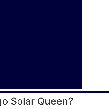
go Solar Queen?