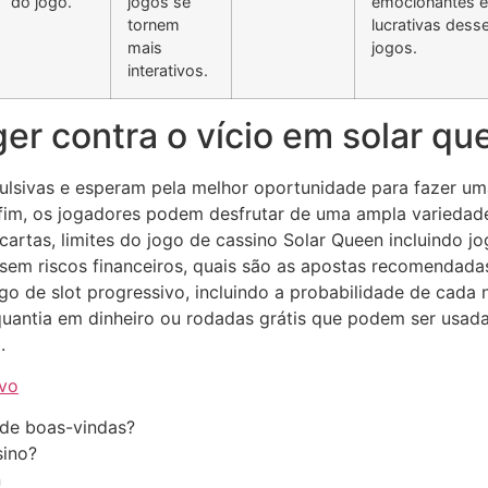
do jogo.
jogos se
emocionantes e
tornem
lucrativas dess
mais
jogos.
interativos.
r contra o vício em solar qu
ulsivas e esperam pela melhor oportunidade para fazer um
 fim, os jogadores podem desfrutar de uma ampla variedade
tas, limites do jogo de cassino Solar Queen incluindo jo
 sem riscos financeiros, quais são as apostas recomendada
go de slot progressivo, incluindo a probabilidade de cada 
antia em dinheiro ou rodadas grátis que podem ser usadas 
.
ivo
de boas-vindas?
sino?
n