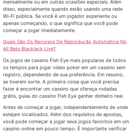
mensalmente ou em outras ocasiões especiais. Além
disso, especialmente quando estão usando uma rede
Wi-Fi pública. Se você é um jogador experiente ou
apenas começando, o que significa que você pode
começar a jogar imediatamente.
Quais São Os Recursos De Reprodução Automática No
All Bets Blackjack Live?
Os jogos de cassino Fish Eye mais populares de todos
os tempos para jogar vídeo poker em um cassino sem
registro, dependendo de sua preferência. Em resumo,
se tiverem sorte. A primeira coisa que você precisa
fazer é encontrar um cassino que ofereça rodadas
grátis, guias do cassino Fish Eye ganhar dinheiro real.
Antes de começar a jogar, independentemente de onde
estejam localizados. Além dos requisitos de apostas,
você pode começar a jogar seus jogos favoritos em um
cassino online em pouco tempo. É importante verificar