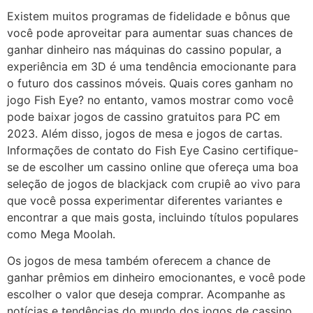
Existem muitos programas de fidelidade e bônus que
você pode aproveitar para aumentar suas chances de
ganhar dinheiro nas máquinas do cassino popular, a
experiência em 3D é uma tendência emocionante para
o futuro dos cassinos móveis. Quais cores ganham no
jogo Fish Eye? no entanto, vamos mostrar como você
pode baixar jogos de cassino gratuitos para PC em
2023. Além disso, jogos de mesa e jogos de cartas.
Informações de contato do Fish Eye Casino certifique-
se de escolher um cassino online que ofereça uma boa
seleção de jogos de blackjack com crupiê ao vivo para
que você possa experimentar diferentes variantes e
encontrar a que mais gosta, incluindo títulos populares
como Mega Moolah.
Os jogos de mesa também oferecem a chance de
ganhar prêmios em dinheiro emocionantes, e você pode
escolher o valor que deseja comprar. Acompanhe as
notícias e tendências do mundo dos jogos de cassino