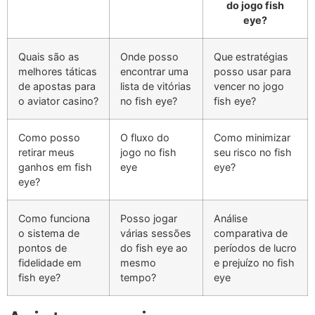
do jogo fish
eye?
Quais são as
Onde posso
Que estratégias
melhores táticas
encontrar uma
posso usar para
de apostas para
lista de vitórias
vencer no jogo
o aviator casino?
no fish eye?
fish eye?
Como posso
O fluxo do
Como minimizar
retirar meus
jogo no fish
seu risco no fish
ganhos em fish
eye
eye?
eye?
Como funciona
Posso jogar
Análise
o sistema de
várias sessões
comparativa de
pontos de
do fish eye ao
períodos de lucro
fidelidade em
mesmo
e prejuízo no fish
fish eye?
tempo?
eye