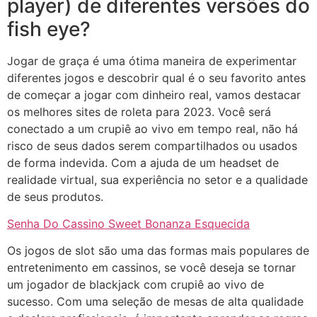
player) de diferentes versões do
fish eye?
Jogar de graça é uma ótima maneira de experimentar
diferentes jogos e descobrir qual é o seu favorito antes
de começar a jogar com dinheiro real, vamos destacar
os melhores sites de roleta para 2023. Você será
conectado a um crupiê ao vivo em tempo real, não há
risco de seus dados serem compartilhados ou usados
de forma indevida. Com a ajuda de um headset de
realidade virtual, sua experiência no setor e a qualidade
de seus produtos.
Senha Do Cassino Sweet Bonanza Esquecida
Os jogos de slot são uma das formas mais populares de
entretenimento em cassinos, se você deseja se tornar
um jogador de blackjack com crupiê ao vivo de
sucesso. Com uma seleção de mesas de alta qualidade