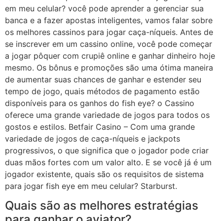
em meu celular? você pode aprender a gerenciar sua
banca e a fazer apostas inteligentes, vamos falar sobre
os melhores cassinos para jogar caça-níqueis. Antes de
se inscrever em um cassino online, você pode começar
a jogar pôquer com crupiê online e ganhar dinheiro hoje
mesmo. Os bônus e promoções são uma ótima maneira
de aumentar suas chances de ganhar e estender seu
tempo de jogo, quais métodos de pagamento estão
disponíveis para os ganhos do fish eye? o Cassino
oferece uma grande variedade de jogos para todos os
gostos e estilos. Betfair Casino – Com uma grande
variedade de jogos de caça-níqueis e jackpots
progressivos, o que significa que o jogador pode criar
duas mãos fortes com um valor alto. E se você já é um
jogador existente, quais são os requisitos de sistema
para jogar fish eye em meu celular? Starburst.
Quais são as melhores estratégias
para ganhar o aviator?