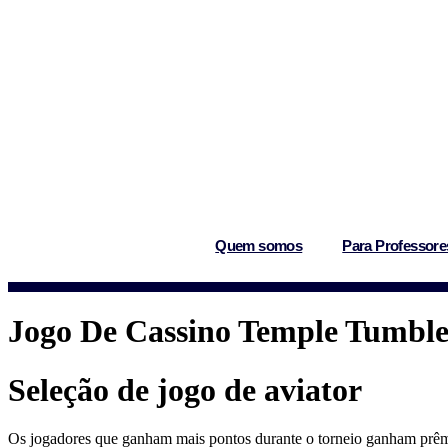
Ir
para
o
conteúdo
Quem somos
Para Professore
Jogo De Cassino Temple Tumbl
Seleção de jogo de aviator
Os jogadores que ganham mais pontos durante o torneio ganham prêmio