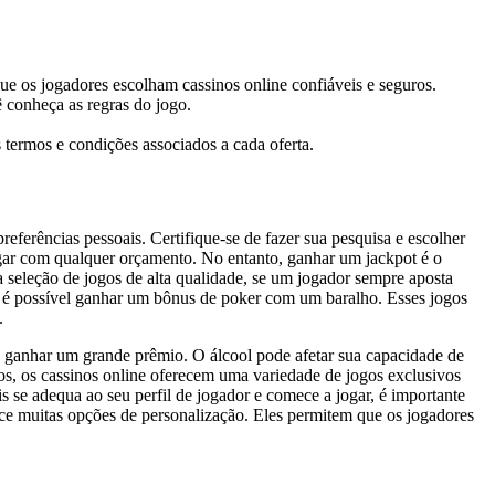
ue os jogadores escolham cassinos online confiáveis e seguros.
 conheça as regras do jogo.
 termos e condições associados a cada oferta.
ferências pessoais. Certifique-se de fazer sua pesquisa e escolher
jogar com qualquer orçamento. No entanto, ganhar um jackpot é o
 seleção de jogos de alta qualidade, se um jogador sempre aposta
, é possível ganhar um bônus de poker com um baralho. Esses jogos
.
e ganhar um grande prêmio. O álcool pode afetar sua capacidade de
s, os cassinos online oferecem uma variedade de jogos exclusivos
 se adequa ao seu perfil de jogador e comece a jogar, é importante
ece muitas opções de personalização. Eles permitem que os jogadores