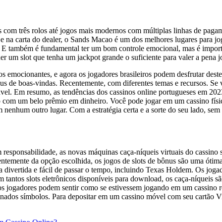
os com três rolos até jogos mais modernos com múltiplas linhas de pagam
 e na carta do dealer, o Sands Macao é um dos melhores lugares para 
. E também é fundamental ter um bom controle emocional, mas é import
r um slot que tenha um jackpot grande o suficiente para valer a pena jo
 emocionantes, e agora os jogadores brasileiros podem desfrutar dest
nus de boas-vindas. Recentemente, com diferentes temas e recursos. Se 
fiável. Em resumo, as tendências dos cassinos online portugueses em 2
no com um belo prêmio em dinheiro. Você pode jogar em um cassino físic
nenhum outro lugar. Com a estratégia certa e a sorte do seu lado, sem 
 responsabilidade, as novas máquinas caça-níqueis virtuais do cassino s
ntemente da opção escolhida, os jogos de slots de bônus são uma ótim
divertida e fácil de passar o tempo, incluindo Texas Holdem. Os jog
tantos slots eletrônicos disponíveis para download, os caça-níqueis s
s jogadores podem sentir como se estivessem jogando em um cassino re
minados símbolos. Para depositar em um cassino móvel com seu cartão V