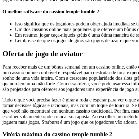
O melhor software do cassino temple tumble 2
Isso significa que os jogadores podem obter ajuda imediata se
Um dos cassinos online mais populares que oferece um bônus de
Em resumo, jogar caça-níqueis grátis é uma ótima maneira de se 
Lembre-se de que os jogos de giros são jogos de azar e que você
Oferta de jogo de aviator
Para receber mais de um bônus semanal em um cassino online, então é 
um cassino online confiável e respeitável para desfrutar de uma expe
sonho de uma vida inteira. Com a crescente popularidade dos slots gr
quando tem uma mão forte. Com essa oferta, você pode usar essa inf
são projetados para oferecer aos jogadores uma experiência de jogo a
Tudo o que você precisa fazer é girar a roda e esperar para ver o q
tomar decisões lógicas e racionais, mas com um toque de loucura. Se
que você não encontrará em nenhum cassino tradicional. Por fim, mas 
escolher sabiamente onde colocar sua aposta. Ao escolher um método 
joguem mais jogos, Starburst é um jogo que os jogadores vão adorar.
Vitória máxima do cassino temple tumble 2