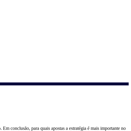
 Em conclusão, para quais apostas a estratégia é mais importante no