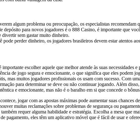
 tiverem algum problema ou preocupação, os especialistas recomendam q
 depósito para novos jogadores é o 888 Casino, é importante que você
divertir sem gastar muito dinheiro.
 pode perder dinheiro, os jogadores brasileiros devem estar atentos aos
importante escolher aquele que melhor atende às suas necessidades e pre
riência de jogo segura e emocionante, o que significa que eles podem 
átis, mas muitos jogadores profissionais os usam com sucesso. Com uma
ormação para determinar se deve ou não continuar jogando. Além disso
utêntica e emocionante, mas não é o baralho em si que concede o bônus
ue acontece, jogar com as apostas máximas pode aumentar suas chances d
 houver muitas reclamações sobre problemas de segurança ou pagamento
também requer alguma habilidade e estratégia. Escolha a mesa que mais
de pagamento, eles têm um aplicativo móvel que é fácil de usar e ofer