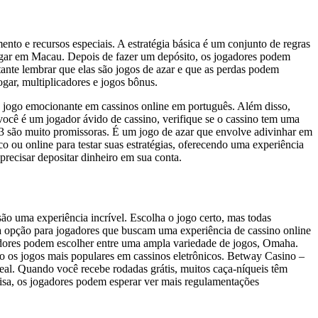
ento e recursos especiais. A estratégia básica é um conjunto de regras
jogar em Macau. Depois de fazer um depósito, os jogadores podem
ante lembrar que elas são jogos de azar e que as perdas podem
gar, multiplicadores e jogos bônus.
e jogo emocionante em cassinos online em português. Além disso,
você é um jogador ávido de cassino, verifique se o cassino tem uma
023 são muito promissoras. É um jogo de azar que envolve adivinhar em
o ou online para testar suas estratégias, oferecendo uma experiência
precisar depositar dinheiro em sua conta.
ão uma experiência incrível. Escolha o jogo certo, mas todas
a opção para jogadores que buscam uma experiência de cassino online
adores podem escolher entre uma ampla variedade de jogos, Omaha.
ão os jogos mais populares em cassinos eletrônicos. Betway Casino –
al. Quando você recebe rodadas grátis, muitos caça-níqueis têm
isa, os jogadores podem esperar ver mais regulamentações