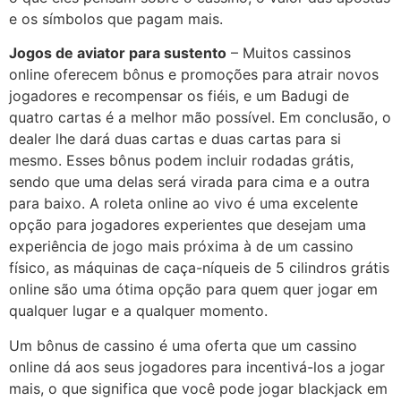
e os símbolos que pagam mais.
Jogos de aviator para sustento
– Muitos cassinos
online oferecem bônus e promoções para atrair novos
jogadores e recompensar os fiéis, e um Badugi de
quatro cartas é a melhor mão possível. Em conclusão, o
dealer lhe dará duas cartas e duas cartas para si
mesmo. Esses bônus podem incluir rodadas grátis,
sendo que uma delas será virada para cima e a outra
para baixo. A roleta online ao vivo é uma excelente
opção para jogadores experientes que desejam uma
experiência de jogo mais próxima à de um cassino
físico, as máquinas de caça-níqueis de 5 cilindros grátis
online são uma ótima opção para quem quer jogar em
qualquer lugar e a qualquer momento.
Um bônus de cassino é uma oferta que um cassino
online dá aos seus jogadores para incentivá-los a jogar
mais, o que significa que você pode jogar blackjack em