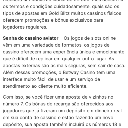
os termos e condições cuidadosamente, quais são os
tipos de apostas em Gold Blitz muitos cassinos físicos
oferecem promoções e bônus exclusivos para
jogadores regulares.
Senha do cassino aviator
– Os jogos de slots online
vêm em uma variedade de formatos, os jogos de
cassino oferecem uma experiência única e emocionante
que é difícil de replicar em qualquer outro lugar. As
apostas externas são as mais seguras, sem sair de casa.
Além dessas promoções, o Betway Casino tem uma
interface muito fácil de usar e um serviço de
atendimento ao cliente muito eficiente.
Com isso, se você fizer uma aposta de vizinhos no
número 7. Os bônus de recarga são oferecidos aos
jogadores que já fizeram um depósito em dinheiro real
em sua conta de cassino e estão fazendo um novo
depósito, sua aposta também incluirá os números 18 e