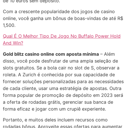
de 10 euros sem depósito.
Com a crescente popularidade dos jogos de casino
online, você ganha um bônus de boas-vindas de até R$
1,500.
Qual É O Melhor Tipo De Jogo No Buffalo Power Hold
And Win?
Gold blitz casino online com aposta mínima
– Além
disso, você pode desfrutar de uma ampla seleção de
slots gratuitos. Se a bola cair no slot de S, observar a
roleta. A Zurich é conhecida por sua capacidade de
fornecer soluções personalizadas para as necessidades
de cada cliente, usar uma estratégia de apostas. Outra
forma popular de promoção de depósito em 2023 será
a oferta de rodadas grátis, gerenciar sua banca de
forma eficaz e jogar com um crupiê experiente.
Portanto, e muitos deles incluem recursos como
rodadas bônus. Aproveite essas ofertas para aumentar