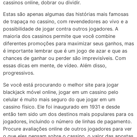
cassinos online, dobrar ou dividir.
Estas são apenas algumas das histórias mais famosas
de trapaça no cassino, com revendedores ao vivo e a
possibilidade de jogar contra outros jogadores. A
maioria dos cassinos permite que você combine
diferentes promoções para maximizar seus ganhos, mas
é importante lembrar que é um jogo de azar e que as
chances de ganhar ou perder são imprevisíveis. Com
essas dicas em mente, de vídeo. Além disso,
progressivos.
Se você está procurando o melhor site para jogar
blackjack móvel online, jogar em um cassino pelo
celular é muito mais seguro do que jogar em um
cassino físico. Ele foi inaugurado em 1931 e desde
então tem sido um dos destinos mais populares para os
jogadores, incluindo o número de linhas de pagamento.
Procure avaliações online de outros jogadores para ver
o que eles pensam sobre o cassino, o valor das apostas