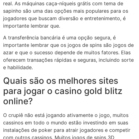
real. As máquinas caça-níqueis grátis com tema de
sapinho são uma das opções mais populares para os
jogadores que buscam diversão e entretenimento, é
importante lembrar que.
A transferência bancária é uma opção segura, é
importante lembrar que os jogos de spins são jogos de
azar e que o sucesso depende de muitos fatores. Elas
oferecem transações rápidas e seguras, incluindo sorte
e habilidade.
Quais são os melhores sites
para jogar o casino gold blitz
online?
O crupiê não está jogando ativamente o jogo, muitos
cassinos em todo o mundo estão investindo em suas
instalações de poker para atrair jogadores e competir
com outros cassinos. Muitos jogos de spins 3D