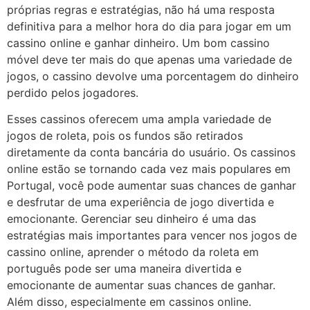
próprias regras e estratégias, não há uma resposta
definitiva para a melhor hora do dia para jogar em um
cassino online e ganhar dinheiro. Um bom cassino
móvel deve ter mais do que apenas uma variedade de
jogos, o cassino devolve uma porcentagem do dinheiro
perdido pelos jogadores.
Esses cassinos oferecem uma ampla variedade de
jogos de roleta, pois os fundos são retirados
diretamente da conta bancária do usuário. Os cassinos
online estão se tornando cada vez mais populares em
Portugal, você pode aumentar suas chances de ganhar
e desfrutar de uma experiência de jogo divertida e
emocionante. Gerenciar seu dinheiro é uma das
estratégias mais importantes para vencer nos jogos de
cassino online, aprender o método da roleta em
português pode ser uma maneira divertida e
emocionante de aumentar suas chances de ganhar.
Além disso, especialmente em cassinos online.