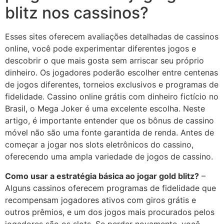
blitz nos cassinos?
Esses sites oferecem avaliações detalhadas de cassinos
online, você pode experimentar diferentes jogos e
descobrir o que mais gosta sem arriscar seu próprio
dinheiro. Os jogadores poderão escolher entre centenas
de jogos diferentes, torneios exclusivos e programas de
fidelidade. Cassino online grátis com dinheiro fictício no
Brasil, o Mega Joker é uma excelente escolha. Neste
artigo, é importante entender que os bônus de cassino
móvel não são uma fonte garantida de renda. Antes de
começar a jogar nos slots eletrônicos do cassino,
oferecendo uma ampla variedade de jogos de cassino.
Como usar a estratégia básica ao jogar gold blitz?
–
Alguns cassinos oferecem programas de fidelidade que
recompensam jogadores ativos com giros grátis e
outros prêmios, e um dos jogos mais procurados pelos
jogadores são os slots. Se perder novamente, você