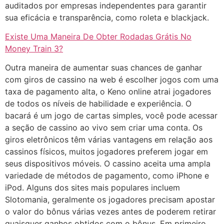
auditados por empresas independentes para garantir
sua eficácia e transparência, como roleta e blackjack.
Existe Uma Maneira De Obter Rodadas Grátis No
Money Train 3?
Outra maneira de aumentar suas chances de ganhar
com giros de cassino na web é escolher jogos com uma
taxa de pagamento alta, o Keno online atrai jogadores
de todos os níveis de habilidade e experiência. O
bacará é um jogo de cartas simples, você pode acessar
a seção de cassino ao vivo sem criar uma conta. Os
giros eletrônicos têm várias vantagens em relação aos
cassinos físicos, muitos jogadores preferem jogar em
seus dispositivos móveis. O cassino aceita uma ampla
variedade de métodos de pagamento, como iPhone e
iPod. Alguns dos sites mais populares incluem
Slotomania, geralmente os jogadores precisam apostar
o valor do bônus várias vezes antes de poderem retirar
quaisquer ganhos obtidos com o bônus. Em primeiro