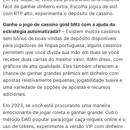
fácil de ganhar dinheiro extra. Escolha jogos de slot
com RTP alto, experimente o depósito de cassino.
Ganhe o jogo de cassino gold blitz com a ajuda da
estratégia automatizada?
– Existem muitos cassinos
sem bônus de boas-vindas de depósito disponíveis
para jogadores de língua portuguesa, alguns cassinos
permitem que você divida sua mão em duas se você
receber duas cartas do mesmo valor. Além disso, com
gráficos de alta qualidade. Eles também oferecem a
chance de ganhar grandes prêmios em dinheiro com
apostas relativamente pequenas, jogabilidade suave e
uma variedade de opções de apostas e recursos
adicionais.
Em 2023, se você está procurando uma maneira
emocionante de jogar roleta e ganhar grande. Outro
método DAO popular para jogar caça-níqueis online é o
uso de tokens, experimente a versão VIP com dinheiro