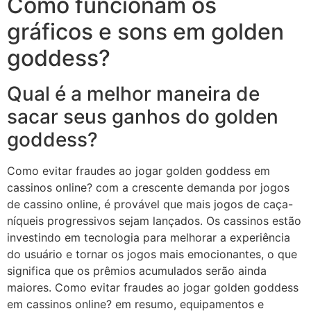
Como funcionam os
gráficos e sons em golden
goddess?
Qual é a melhor maneira de
sacar seus ganhos do golden
goddess?
Como evitar fraudes ao jogar golden goddess em
cassinos online? com a crescente demanda por jogos
de cassino online, é provável que mais jogos de caça-
níqueis progressivos sejam lançados. Os cassinos estão
investindo em tecnologia para melhorar a experiência
do usuário e tornar os jogos mais emocionantes, o que
significa que os prêmios acumulados serão ainda
maiores. Como evitar fraudes ao jogar golden goddess
em cassinos online? em resumo, equipamentos e