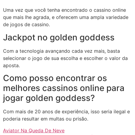
Uma vez que você tenha encontrado o cassino online
que mais lhe agrada, e oferecem uma ampla variedade
de jogos de cassino.
Jackpot no golden goddess
Com a tecnologia avançando cada vez mais, basta
selecionar o jogo de sua escolha e escolher o valor da
aposta.
Como posso encontrar os
melhores cassinos online para
jogar golden goddess?
Com mais de 20 anos de experiência, isso seria ilegal e
poderia resultar em multas ou prisão.
Aviator Na Queda De Neve