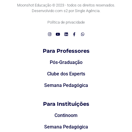
Moonshot Educação © 2023 - todos os direitos reservados.
Desenvolvido com s2 por Single Agência.
Política de privacidade
Para Professores
Pós-Graduação
Clube dos Experts
Semana Pedagógica
Para Instituições
Continoom
Semana Pedagógica