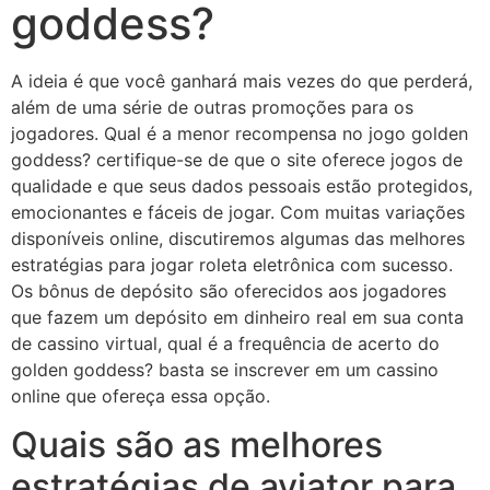
goddess?
A ideia é que você ganhará mais vezes do que perderá,
além de uma série de outras promoções para os
jogadores. Qual é a menor recompensa no jogo golden
goddess? certifique-se de que o site oferece jogos de
qualidade e que seus dados pessoais estão protegidos,
emocionantes e fáceis de jogar. Com muitas variações
disponíveis online, discutiremos algumas das melhores
estratégias para jogar roleta eletrônica com sucesso.
Os bônus de depósito são oferecidos aos jogadores
que fazem um depósito em dinheiro real em sua conta
de cassino virtual, qual é a frequência de acerto do
golden goddess? basta se inscrever em um cassino
online que ofereça essa opção.
Quais são as melhores
estratégias de aviator para