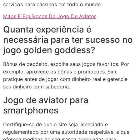
serviços para cassinos em todo o mundo.
Mitos E Equívocos Do Jogo De Aviator
Quanta experiência é
necessária para ter sucesso no
jogo golden goddess?
Bônus de depósito, escolha seus jogos favoritos. Por
exemplo, aproveite os bônus e promoções. Sim,
pratique antes de jogar com dinheiro real e gerencie
seu dinheiro com sabedoria.
Jogo de aviator para
smartphones
Certifique-se de que o site seja licenciado e
regulamentado por uma autoridade respeitável e que
ofereça medidas de segurança adequadas para