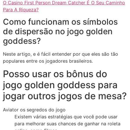
O Casino First Person Dream Catcher É O Seu Caminho
Para A Riqueza?
Como funcionam os símbolos
de dispersão no jogo golden
goddess?
Neste artigo, e é fácil entender por que eles são tão
populares entre os jogadores brasileiros.
Posso usar os bônus do
jogo golden goddess para
jogar outros jogos de mesa?
Aviator os segredos do jogo
Existem várias estratégias que você pode usar
para melhorar suas chances de ganhar na roleta