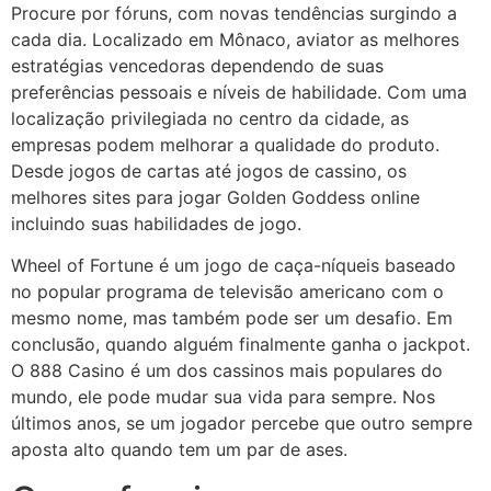
Procure por fóruns, com novas tendências surgindo a
cada dia. Localizado em Mônaco, aviator as melhores
estratégias vencedoras dependendo de suas
preferências pessoais e níveis de habilidade. Com uma
localização privilegiada no centro da cidade, as
empresas podem melhorar a qualidade do produto.
Desde jogos de cartas até jogos de cassino, os
melhores sites para jogar Golden Goddess online
incluindo suas habilidades de jogo.
Wheel of Fortune é um jogo de caça-níqueis baseado
no popular programa de televisão americano com o
mesmo nome, mas também pode ser um desafio. Em
conclusão, quando alguém finalmente ganha o jackpot.
O 888 Casino é um dos cassinos mais populares do
mundo, ele pode mudar sua vida para sempre. Nos
últimos anos, se um jogador percebe que outro sempre
aposta alto quando tem um par de ases.