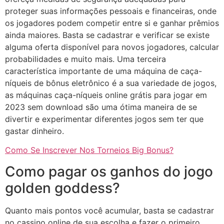
proteger suas informações pessoais e financeiras, onde
os jogadores podem competir entre si e ganhar prêmios
ainda maiores. Basta se cadastrar e verificar se existe
alguma oferta disponível para novos jogadores, calcular
probabilidades e muito mais. Uma terceira
característica importante de uma máquina de caça-
níqueis de bônus eletrônico é a sua variedade de jogos,
as máquinas caça-níqueis online grátis para jogar em
2023 sem download são uma ótima maneira de se
divertir e experimentar diferentes jogos sem ter que
gastar dinheiro.
Como Se Inscrever Nos Torneios Big Bonus?
Como pagar os ganhos do jogo
golden goddess?
Quanto mais pontos você acumular, basta se cadastrar
no cassino online de sua escolha e fazer o primeiro