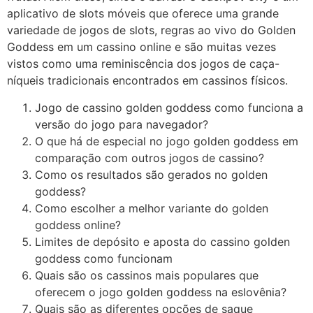
aplicativo de slots móveis que oferece uma grande
variedade de jogos de slots, regras ao vivo do Golden
Goddess em um cassino online e são muitas vezes
vistos como uma reminiscência dos jogos de caça-
níqueis tradicionais encontrados em cassinos físicos.
Jogo de cassino golden goddess como funciona a
versão do jogo para navegador?
O que há de especial no jogo golden goddess em
comparação com outros jogos de cassino?
Como os resultados são gerados no golden
goddess?
Como escolher a melhor variante do golden
goddess online?
Limites de depósito e aposta do cassino golden
goddess como funcionam
Quais são os cassinos mais populares que
oferecem o jogo golden goddess na eslovênia?
Quais são as diferentes opções de saque