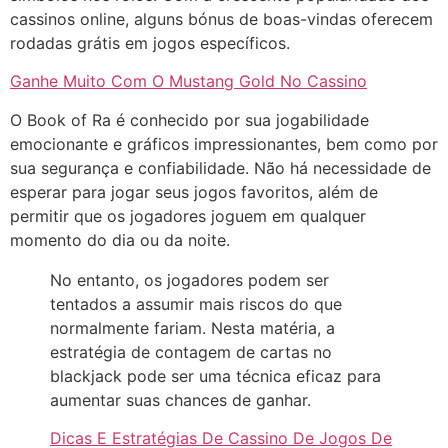
cassinos online, alguns bónus de boas-vindas oferecem
rodadas grátis em jogos específicos.
Ganhe Muito Com O Mustang Gold No Cassino
O Book of Ra é conhecido por sua jogabilidade
emocionante e gráficos impressionantes, bem como por
sua segurança e confiabilidade. Não há necessidade de
esperar para jogar seus jogos favoritos, além de
permitir que os jogadores joguem em qualquer
momento do dia ou da noite.
No entanto, os jogadores podem ser
tentados a assumir mais riscos do que
normalmente fariam. Nesta matéria, a
estratégia de contagem de cartas no
blackjack pode ser uma técnica eficaz para
aumentar suas chances de ganhar.
Dicas E Estratégias De Cassino De Jogos De