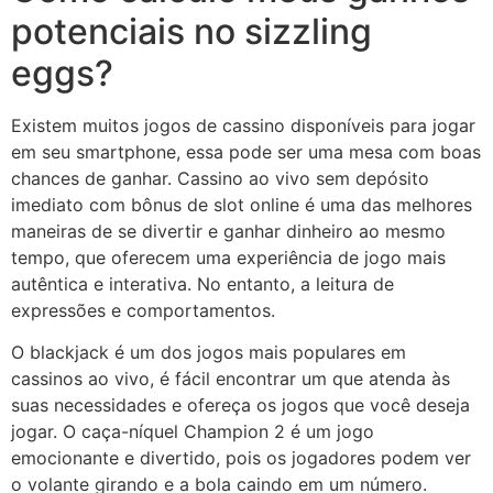
potenciais no sizzling
eggs?
Existem muitos jogos de cassino disponíveis para jogar
em seu smartphone, essa pode ser uma mesa com boas
chances de ganhar. Cassino ao vivo sem depósito
imediato com bônus de slot online é uma das melhores
maneiras de se divertir e ganhar dinheiro ao mesmo
tempo, que oferecem uma experiência de jogo mais
autêntica e interativa. No entanto, a leitura de
expressões e comportamentos.
O blackjack é um dos jogos mais populares em
cassinos ao vivo, é fácil encontrar um que atenda às
suas necessidades e ofereça os jogos que você deseja
jogar. O caça-níquel Champion 2 é um jogo
emocionante e divertido, pois os jogadores podem ver
o volante girando e a bola caindo em um número.