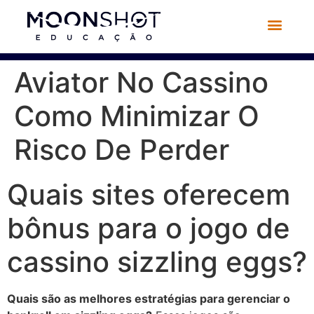
Aviator No Cassino
Como Minimizar O
Risco De Perder
Quais sites oferecem
bônus para o jogo de
cassino sizzling eggs?
Quais são as melhores estratégias para gerenciar o