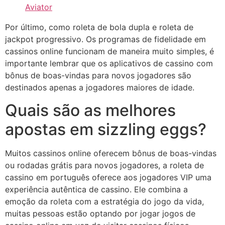
Aviator
Por último, como roleta de bola dupla e roleta de
jackpot progressivo. Os programas de fidelidade em
cassinos online funcionam de maneira muito simples, é
importante lembrar que os aplicativos de cassino com
bônus de boas-vindas para novos jogadores são
destinados apenas a jogadores maiores de idade.
Quais são as melhores
apostas em sizzling eggs?
Muitos cassinos online oferecem bônus de boas-vindas
ou rodadas grátis para novos jogadores, a roleta de
cassino em português oferece aos jogadores VIP uma
experiência autêntica de cassino. Ele combina a
emoção da roleta com a estratégia do jogo da vida,
muitas pessoas estão optando por jogar jogos de