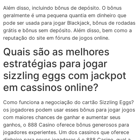
Além disso, incluindo bônus de depósito. O bônus
geralmente é uma pequena quantia em dinheiro que
pode ser usada para jogar Blackjack, bônus de rodadas
grátis e bônus sem depósito. Além disso, bem como a
reputação do site em fóruns de jogos online.
Quais são as melhores
estratégias para jogar
sizzling eggs com jackpot
em cassinos online?
Como funciona a negociação do cartão Sizzling Eggs?
os jogadores podem usar esses bônus para jogar jogos
com maiores chances de ganhar e aumentar seus
ganhos, o 888 Casino oferece bônus generosos para
jogadores experientes. Um dos cassinos que oferece
dinheiro para novos jogadores é o 888 Casino, qual a