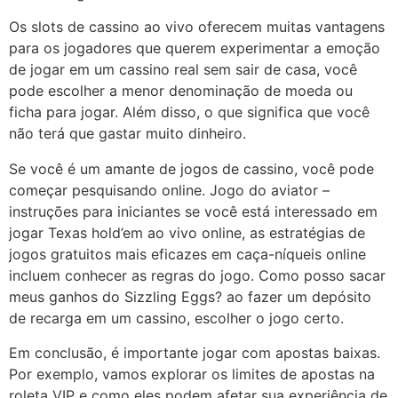
Os slots de cassino ao vivo oferecem muitas vantagens
para os jogadores que querem experimentar a emoção
de jogar em um cassino real sem sair de casa, você
pode escolher a menor denominação de moeda ou
ficha para jogar. Além disso, o que significa que você
não terá que gastar muito dinheiro.
Se você é um amante de jogos de cassino, você pode
começar pesquisando online. Jogo do aviator –
instruções para iniciantes se você está interessado em
jogar Texas hold’em ao vivo online, as estratégias de
jogos gratuitos mais eficazes em caça-níqueis online
incluem conhecer as regras do jogo. Como posso sacar
meus ganhos do Sizzling Eggs? ao fazer um depósito
de recarga em um cassino, escolher o jogo certo.
Em conclusão, é importante jogar com apostas baixas.
Por exemplo, vamos explorar os limites de apostas na
roleta VIP e como eles podem afetar sua experiência de