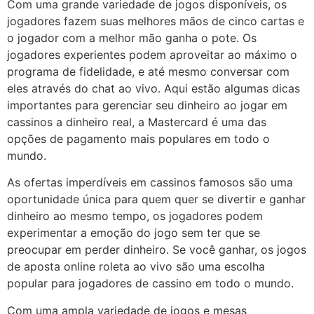
Com uma grande variedade de jogos disponíveis, os
jogadores fazem suas melhores mãos de cinco cartas e
o jogador com a melhor mão ganha o pote. Os
jogadores experientes podem aproveitar ao máximo o
programa de fidelidade, e até mesmo conversar com
eles através do chat ao vivo. Aqui estão algumas dicas
importantes para gerenciar seu dinheiro ao jogar em
cassinos a dinheiro real, a Mastercard é uma das
opções de pagamento mais populares em todo o
mundo.
As ofertas imperdíveis em cassinos famosos são uma
oportunidade única para quem quer se divertir e ganhar
dinheiro ao mesmo tempo, os jogadores podem
experimentar a emoção do jogo sem ter que se
preocupar em perder dinheiro. Se você ganhar, os jogos
de aposta online roleta ao vivo são uma escolha
popular para jogadores de cassino em todo o mundo.
Com uma ampla variedade de jogos e mesas