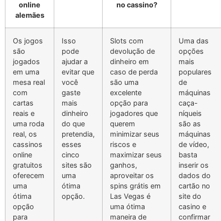
online
no cassino?
alemães
Os jogos
Isso
Slots com
Uma das
são
pode
devolução de
opções
jogados
ajudar a
dinheiro em
mais
em uma
evitar que
caso de perda
populares
mesa real
você
são uma
de
com
gaste
excelente
máquinas
cartas
mais
opção para
caça-
reais e
dinheiro
jogadores que
níqueis
uma roda
do que
querem
são as
real, os
pretendia,
minimizar seus
máquinas
cassinos
esses
riscos e
de vídeo,
online
cinco
maximizar seus
basta
gratuitos
sites são
ganhos,
inserir os
oferecem
uma
aproveitar os
dados do
uma
ótima
spins grátis em
cartão no
ótima
opção.
Las Vegas é
site do
opção
uma ótima
casino e
para
maneira de
confirmar