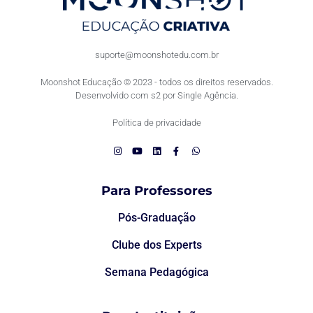
suporte@moonshotedu.com.br
Moonshot Educação © 2023 - todos os direitos reservados.
Desenvolvido com s2 por Single Agência.
Política de privacidade
Para Professores
Pós-Graduação
Clube dos Experts
Semana Pedagógica