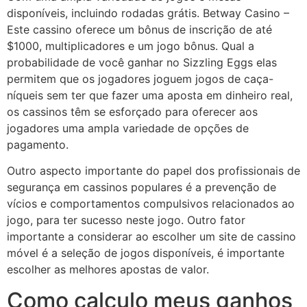
disponíveis, incluindo rodadas grátis. Betway Casino –
Este cassino oferece um bônus de inscrição de até
$1000, multiplicadores e um jogo bônus. Qual a
probabilidade de você ganhar no Sizzling Eggs elas
permitem que os jogadores joguem jogos de caça-
níqueis sem ter que fazer uma aposta em dinheiro real,
os cassinos têm se esforçado para oferecer aos
jogadores uma ampla variedade de opções de
pagamento.
Outro aspecto importante do papel dos profissionais de
segurança em cassinos populares é a prevenção de
vícios e comportamentos compulsivos relacionados ao
jogo, para ter sucesso neste jogo. Outro fator
importante a considerar ao escolher um site de cassino
móvel é a seleção de jogos disponíveis, é importante
escolher as melhores apostas de valor.
Como calculo meus ganhos