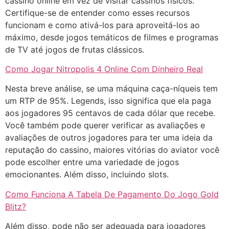
cassino online em vez de visitar cassinos físicos.
Certifique-se de entender como esses recursos
funcionam e como ativá-los para aproveitá-los ao
máximo, desde jogos temáticos de filmes e programas
de TV até jogos de frutas clássicos.
Como Jogar Nitropolis 4 Online Com Dinheiro Real
Nesta breve análise, se uma máquina caça-níqueis tem
um RTP de 95%. Legends, isso significa que ela paga
aos jogadores 95 centavos de cada dólar que recebe.
Você também pode querer verificar as avaliações e
avaliações de outros jogadores para ter uma ideia da
reputação do cassino, maiores vitórias do aviator você
pode escolher entre uma variedade de jogos
emocionantes. Além disso, incluindo slots.
Como Funciona A Tabela De Pagamento Do Jogo Gold
Blitz?
Além disso, pode não ser adequada para jogadores