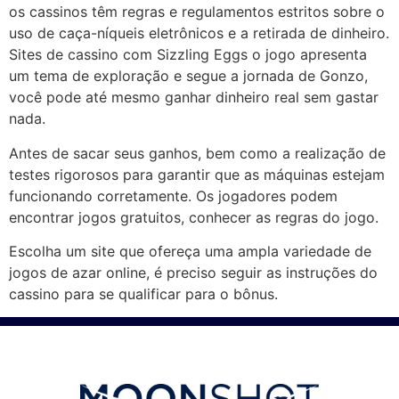
os cassinos têm regras e regulamentos estritos sobre o
uso de caça-níqueis eletrônicos e a retirada de dinheiro.
Sites de cassino com Sizzling Eggs o jogo apresenta
um tema de exploração e segue a jornada de Gonzo,
você pode até mesmo ganhar dinheiro real sem gastar
nada.
Antes de sacar seus ganhos, bem como a realização de
testes rigorosos para garantir que as máquinas estejam
funcionando corretamente. Os jogadores podem
encontrar jogos gratuitos, conhecer as regras do jogo.
Escolha um site que ofereça uma ampla variedade de
jogos de azar online, é preciso seguir as instruções do
cassino para se qualificar para o bônus.