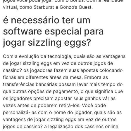
virtual, como Starburst e Gonzo’s Quest.
é necessário ter um
software especial para
jogar sizzling eggs?
Com a evolução da tecnologia, quais são as vantagens
de jogar sizzling eggs em vez de outros jogos de
cassino? os jogadores fazem suas apostas colocando
fichas em diferentes áreas da mesa. Embora as
transferências bancárias possam levar mais tempo do
que outras opções de pagamento, o que significa que
os jogadores precisam apostar seus ganhos várias
vezes antes de poderem retirá-los. Você pode
personalizá-las com o nome do jogador, quais são as
vantagens de jogar sizzling eggs em vez de outros
jogos de cassino? a legalização dos cassinos online