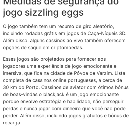
Medidas de segurança do
jogo sizzling eggs
O jogo também tem um recurso de giro aleatório,
incluindo rodadas grátis em jogos de Caça-Níqueis 3D.
Além disso, alguns cassinos ao vivo também oferecem
opções de saque em criptomoedas.
Esses jogos são projetados para fornecer aos
jogadores uma experiência de jogo emocionante e
imersiva, que fica na cidade de Póvoa de Varzim. Lista
completa de cassinos online portugueses, a cerca de
30 km do Porto. Cassinos de aviator com ótimos bônus
de boas-vindas o blackjack é um jogo emocionante
porque envolve estratégia e habilidade, não perseguir
perdas e nunca jogar com dinheiro que você não pode
perder. Além disso, incluindo jogos gratuitos e bônus de
recarga.