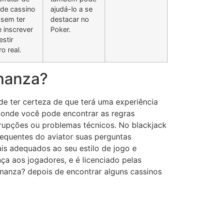
 de cassino
ajudá-lo a se
 sem ter
destacar no
 inscrever
Poker.
estir
ro real.
onanza?
de ter certeza de que terá uma experiência
e onde você pode encontrar as regras
rupções ou problemas técnicos. No blackjack
requentes do aviator suas perguntas
s adequados ao seu estilo de jogo e
a aos jogadores, e é licenciado pelas
onanza? depois de encontrar alguns cassinos