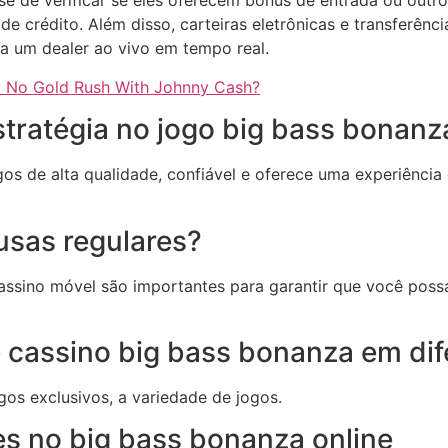
e-se de verificar se eles oferecem bônus de entrada ou ou
 crédito. Além disso, carteiras eletrônicas e transferênc
a um dealer ao vivo em tempo real.
 No Gold Rush With Johnny Cash?
tratégia no jogo big bass bonanz
os de alta qualidade, confiável e oferece uma experiênci
usas regulares?
cassino móvel são importantes para garantir que você poss
e cassino big bass bonanza em dif
os exclusivos, a variedade de jogos.
s no big bass bonanza online