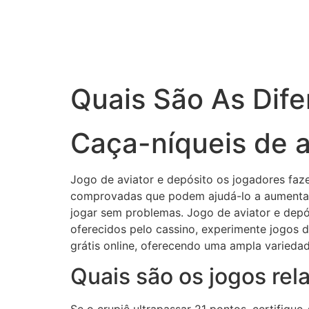
Quais São As Dife
Caça-níqueis de a
Jogo de aviator e depósito os jogadores faz
comprovadas que podem ajudá-lo a aumentar 
jogar sem problemas. Jogo de aviator e depó
oferecidos pelo cassino, experimente jogos 
grátis online, oferecendo uma ampla varieda
Quais são os jogos re