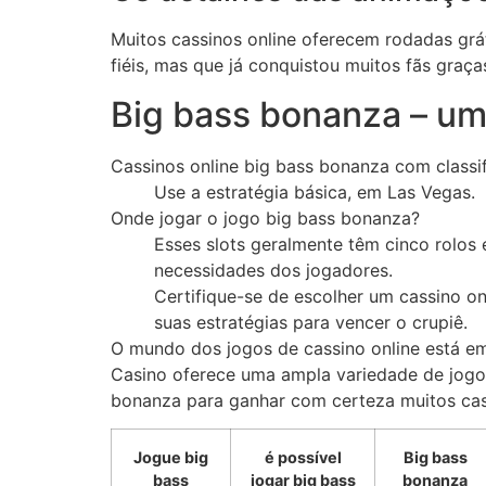
Muitos cassinos online oferecem rodadas g
fiéis, mas que já conquistou muitos fãs graç
Big bass bonanza – um
Cassinos online big bass bonanza com classif
Use a estratégia básica, em Las Vegas.
Onde jogar o jogo big bass bonanza?
Esses slots geralmente têm cinco rolos 
necessidades dos jogadores.
Certifique-se de escolher um cassino o
suas estratégias para vencer o crupiê.
O mundo dos jogos de cassino online está em
Casino oferece uma ampla variedade de jogos
bonanza para ganhar com certeza muitos cass
Jogue big
é possível
Big bass
bass
jogar big bass
bonanza