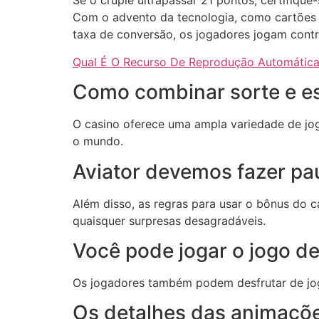
Se o crupiê ultrapassar 21 pontos, certifiqu
Com o advento da tecnologia, como cartões de
taxa de conversão, os jogadores jogam contr
Qual É O Recurso De Reprodução Automática
Como combinar sorte e es
O casino oferece uma ampla variedade de jog
o mundo.
Aviator devemos fazer pa
Além disso, as regras para usar o bônus do 
quaisquer surpresas desagradáveis.
Você pode jogar o jogo d
Os jogadores também podem desfrutar de jog
Os detalhes das animaçõe