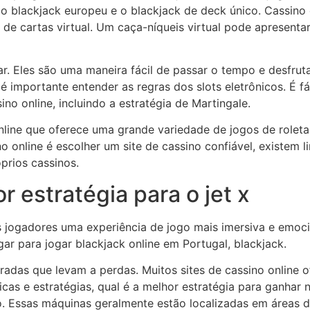
 o blackjack europeu e o blackjack de deck único. Cassino 
de cartas virtual. Um caça-níqueis virtual pode apresenta
. Eles são uma maneira fácil de passar o tempo e desfruta
é importante entender as regras dos slots eletrônicos. É f
o online, incluindo a estratégia de Martingale.
nline que oferece uma grande variedade de jogos de rolet
 online é escolher um site de cassino confiável, existem l
prios cassinos.
 estratégia para o jet x
 jogadores uma experiência de jogo mais imersiva e emoc
ar para jogar blackjack online em Portugal, blackjack.
radas que levam a perdas. Muitos sites de cassino online
cas e estratégias, qual é a melhor estratégia para ganhar
o. Essas máquinas geralmente estão localizadas em áreas 