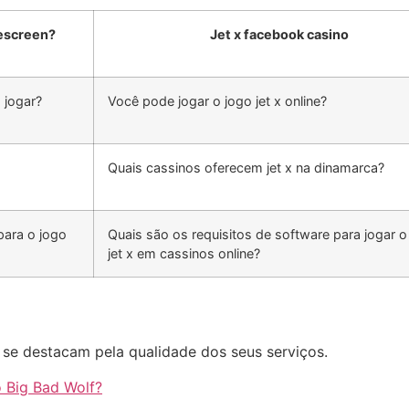
descreen?
Jet x facebook casino
 jogar?
Você pode jogar o jogo jet x online?
Quais cassinos oferecem jet x na dinamarca?
ara o jogo
Quais são os requisitos de software para jogar o
jet x em cassinos online?
 se destacam pela qualidade dos seus serviços.
 Big Bad Wolf?