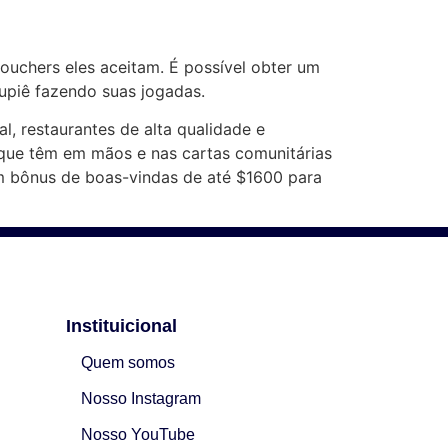
ouchers eles aceitam. É possível obter um
upiê fazendo suas jogadas.
, restaurantes de alta qualidade e
que têm em mãos e nas cartas comunitárias
um bônus de boas-vindas de até $1600 para
Instituicional
Quem somos
Nosso Instagram
Nosso YouTube