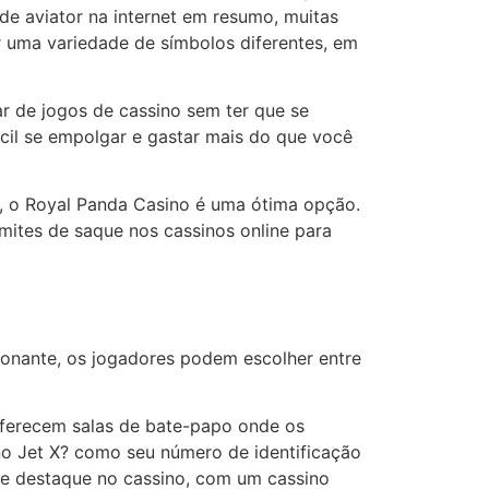
de aviator na internet em resumo, muitas
r uma variedade de símbolos diferentes, em
r de jogos de cassino sem ter que se
ácil se empolgar e gastar mais do que você
a, o Royal Panda Casino é uma ótima opção.
imites de saque nos cassinos online para
ionante, os jogadores podem escolher entre
 oferecem salas de bate-papo onde os
 no Jet X? como seu número de identificação
de destaque no cassino, com um cassino