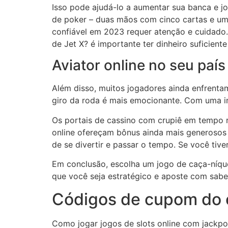
Isso pode ajudá-lo a aumentar sua banca e j
de poker – duas mãos com cinco cartas e uma
confiável em 2023 requer atenção e cuidado. A
de Jet X? é importante ter dinheiro suficient
Aviator online no seu país
Além disso, muitos jogadores ainda enfrenta
giro da roda é mais emocionante. Com uma int
Os portais de cassino com crupiê em tempo r
online ofereçam bônus ainda mais generosos 
de se divertir e passar o tempo. Se você tive
Em conclusão, escolha um jogo de caça-níque
que você seja estratégico e aposte com sabe
Códigos de cupom do c
Como jogar jogos de slots online com jackpot