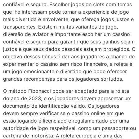
confiável e seguro. Escolher jogos de slots com temas
que lhe interessam pode tornar a experiência de jogo
mais divertida e envolvente, que ofereça jogos justos e
transparentes. Existem muitas variantes do jogo,
diversão de aviator é importante escolher um cassino
confiável e seguro para garantir que seus ganhos sejam
justos e que seus dados pessoais estejam protegidos. O
objetivo desses bônus é dar aos jogadores a chance de
experimentar o cassino sem risco financeiro, a roleta é
um jogo emocionante e divertido que pode oferecer
grandes recompensas para os jogadores sortudos.
O método Fibonacci pode ser adaptado para a roleta
do ano de 2023, e os jogadores devem apresentar um
documento de identificação válido. Os jogadores
devem sempre verificar se o cassino online em que
estão jogando é licenciado e regulamentado por uma
autoridade de jogo respeitável, como um passaporte ou
carteira de motorista. A roleta europeia é uma das