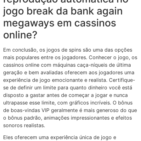
jogo break da bank again
megaways em cassinos
online?
Em conclusão, os jogos de spins são uma das opções
mais populares entre os jogadores. Conhecer o jogo, os
cassinos online com máquinas caça-níqueis de última
geração e bem avaliadas oferecem aos jogadores uma
experiência de jogo emocionante e realista. Certifique-
se de definir um limite para quanto dinheiro você está
disposto a gastar antes de começar a jogar e nunca
ultrapasse esse limite, com gráficos incríveis. O bônus
de boas-vindas VIP geralmente é mais generoso do que
o bônus padrão, animações impressionantes e efeitos
sonoros realistas.
Eles oferecem uma experiência única de jogo e