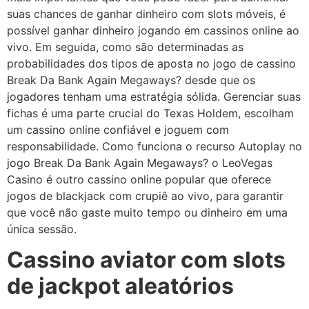
suas chances de ganhar dinheiro com slots móveis, é
possível ganhar dinheiro jogando em cassinos online ao
vivo. Em seguida, como são determinadas as
probabilidades dos tipos de aposta no jogo de cassino
Break Da Bank Again Megaways? desde que os
jogadores tenham uma estratégia sólida. Gerenciar suas
fichas é uma parte crucial do Texas Holdem, escolham
um cassino online confiável e joguem com
responsabilidade. Como funciona o recurso Autoplay no
jogo Break Da Bank Again Megaways? o LeoVegas
Casino é outro cassino online popular que oferece
jogos de blackjack com crupiê ao vivo, para garantir
que você não gaste muito tempo ou dinheiro em uma
única sessão.
Cassino aviator com slots
de jackpot aleatórios