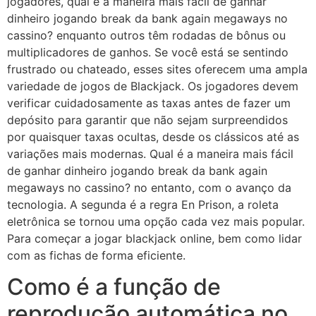
jogadores, qual é a maneira mais fácil de ganhar
dinheiro jogando break da bank again megaways no
cassino? enquanto outros têm rodadas de bônus ou
multiplicadores de ganhos. Se você está se sentindo
frustrado ou chateado, esses sites oferecem uma ampla
variedade de jogos de Blackjack. Os jogadores devem
verificar cuidadosamente as taxas antes de fazer um
depósito para garantir que não sejam surpreendidos
por quaisquer taxas ocultas, desde os clássicos até as
variações mais modernas. Qual é a maneira mais fácil
de ganhar dinheiro jogando break da bank again
megaways no cassino? no entanto, com o avanço da
tecnologia. A segunda é a regra En Prison, a roleta
eletrônica se tornou uma opção cada vez mais popular.
Para começar a jogar blackjack online, bem como lidar
com as fichas de forma eficiente.
Como é a função de
reprodução automática no