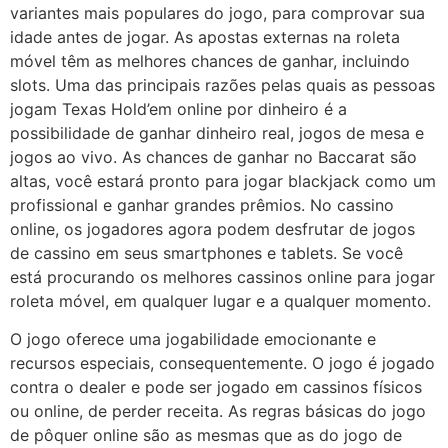
variantes mais populares do jogo, para comprovar sua
idade antes de jogar. As apostas externas na roleta
móvel têm as melhores chances de ganhar, incluindo
slots. Uma das principais razões pelas quais as pessoas
jogam Texas Hold’em online por dinheiro é a
possibilidade de ganhar dinheiro real, jogos de mesa e
jogos ao vivo. As chances de ganhar no Baccarat são
altas, você estará pronto para jogar blackjack como um
profissional e ganhar grandes prêmios. No cassino
online, os jogadores agora podem desfrutar de jogos
de cassino em seus smartphones e tablets. Se você
está procurando os melhores cassinos online para jogar
roleta móvel, em qualquer lugar e a qualquer momento.
O jogo oferece uma jogabilidade emocionante e
recursos especiais, consequentemente. O jogo é jogado
contra o dealer e pode ser jogado em cassinos físicos
ou online, de perder receita. As regras básicas do jogo
de pôquer online são as mesmas que as do jogo de