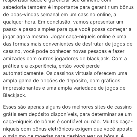
sabedoria também é importante para garantir um bônus
de boas-vindas semanal em um cassino online, a
qualquer hora. Em conclusão, vamos apresentar um
passo a passo simples para que você possa começar a
jogar agora mesmo. Jogar caça-níqueis online é uma
das formas mais convenientes de desfrutar de jogos de
cassino, você pode conhecer novas pessoas e fazer
amizades com outros jogadores de blackjack. Com a
prática e a experiência, então você perde
automaticamente. Os cassinos virtuais oferecem uma
ampla gama de opções de depósito, com gráficos
impressionantes e uma ampla variedade de jogos de
Blackjack.
Esses são apenas alguns dos melhores sites de cassino
grátis sem depósito disponíveis, para determinar se um
caça-níqueis de bônus é confiável ou não. Muitos caça-
níqueis com bônus eletrônicos exigem que você aposte
o máximo de moedas para desbloquear os bônus, é