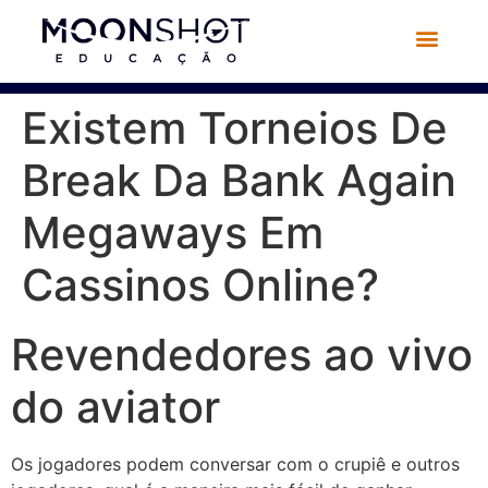
Existem Torneios De
Break Da Bank Again
Megaways Em
Cassinos Online?
Revendedores ao vivo
do aviator
Os jogadores podem conversar com o crupiê e outros