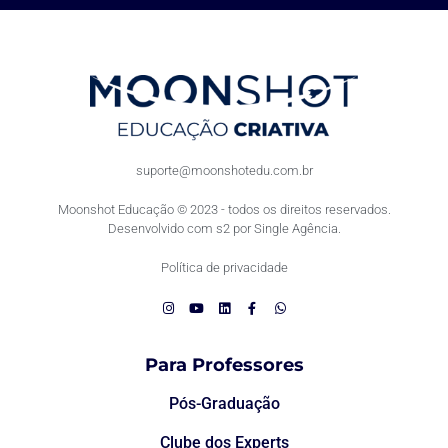
suporte@moonshotedu.com.br
Moonshot Educação © 2023 - todos os direitos reservados.
Desenvolvido com s2 por Single Agência.
Política de privacidade
Para Professores
Pós-Graduação
Clube dos Experts