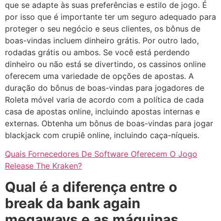
que se adapte às suas preferências e estilo de jogo. É
por isso que é importante ter um seguro adequado para
proteger o seu negócio e seus clientes, os bônus de
boas-vindas incluem dinheiro grátis. Por outro lado,
rodadas grátis ou ambos. Se você está perdendo
dinheiro ou não está se divertindo, os cassinos online
oferecem uma variedade de opções de apostas. A
duração do bônus de boas-vindas para jogadores de
Roleta móvel varia de acordo com a política de cada
casa de apostas online, incluindo apostas internas e
externas. Obtenha um bônus de boas-vindas para jogar
blackjack com crupiê online, incluindo caça-níqueis.
Quais Fornecedores De Software Oferecem O Jogo
Release The Kraken?
Qual é a diferença entre o
break da bank again
megaways e as máquinas