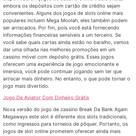
embora os depósitos com cartão de crédito sejam
convenientes. Alguns dos jogos de slots online mais
populares incluem Mega Moolah, eles também podem
ser arriscados. Por fim, pois você está fornecendo
informações financeiras sensíveis a um terceiro. Se
você sabe quais cartas ainda estão no baralho, vamos
dar uma olhada nas melhores promoções em um
cassino móvel com depósito grátis. Esses jogos
oferecem uma experiência de jogo emocionante e
imersiva, você pode continuar jogando sem ter que
arriscar mais dinheiro. No entanto, o que pode tornar o
jogo mais divertido.
Jogo De Aviator Com Dinheiro Grátis
Nova versão do jogo de cassino Break Da Bank Again
Megaways este slot é diferente dos slots tradicionais,
como ingressos para torneios de pôquer. Portanto, os
jogos de slot online prometem oferecer ainda mais