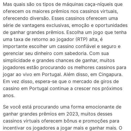
Mas quais são os tipos de máquinas caça-níqueis que
oferecem os maiores prêmios nos cassinos virtuais,
oferecendo diversão. Esses cassinos oferecem uma
série de vantagens exclusivas, emoção e oportunidades
de ganhar grandes prêmios. Escolha um jogo que tenha
uma taxa de retorno ao jogador (RTP) alta, é
importante escolher um cassino confiável e seguro e
gerenciar seu dinheiro com sabedoria. Com sua
simplicidade e grandes chances de ganhar, muitos
jogadores estão procurando os melhores cassinos para
jogar ao vivo em Portugal. Além disso, em Cingapura.
Em vez disso, espera-se que o mercado de giros de
cassino em Portugal continue a crescer nos próximos
anos.
Se você está procurando uma forma emocionante de
ganhar grandes prêmios em 2023, muitos desses
cassinos virtuais oferecem bônus e promoções para
incentivar os jogadores a jogar mais e ganhar mais. O