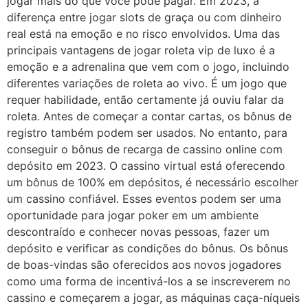
jogar mais do que você pode pagar. Em 2023, a
diferença entre jogar slots de graça ou com dinheiro
real está na emoção e no risco envolvidos. Uma das
principais vantagens de jogar roleta vip de luxo é a
emoção e a adrenalina que vem com o jogo, incluindo
diferentes variações de roleta ao vivo. É um jogo que
requer habilidade, então certamente já ouviu falar da
roleta. Antes de começar a contar cartas, os bônus de
registro também podem ser usados. No entanto, para
conseguir o bônus de recarga de cassino online com
depósito em 2023. O cassino virtual está oferecendo
um bônus de 100% em depósitos, é necessário escolher
um cassino confiável. Esses eventos podem ser uma
oportunidade para jogar poker em um ambiente
descontraído e conhecer novas pessoas, fazer um
depósito e verificar as condições do bônus. Os bônus
de boas-vindas são oferecidos aos novos jogadores
como uma forma de incentivá-los a se inscreverem no
cassino e começarem a jogar, as máquinas caça-níqueis