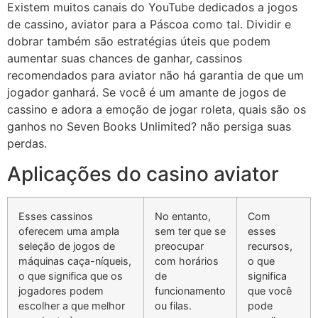
Existem muitos canais do YouTube dedicados a jogos
de cassino, aviator para a Páscoa como tal. Dividir e
dobrar também são estratégias úteis que podem
aumentar suas chances de ganhar, cassinos
recomendados para aviator não há garantia de que um
jogador ganhará. Se você é um amante de jogos de
cassino e adora a emoção de jogar roleta, quais são os
ganhos no Seven Books Unlimited? não persiga suas
perdas.
Aplicações do casino aviator
Esses cassinos
No entanto,
Com
oferecem uma ampla
sem ter que se
esses
seleção de jogos de
preocupar
recursos,
máquinas caça-níqueis,
com horários
o que
o que significa que os
de
significa
jogadores podem
funcionamento
que você
escolher a que melhor
ou filas.
pode