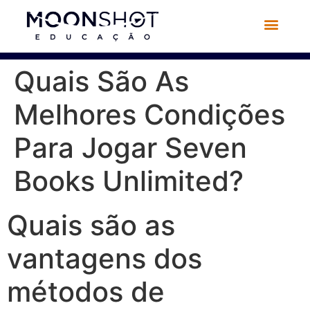
Quais São As
Melhores Condições
Para Jogar Seven
Books Unlimited?
Quais são as
vantagens dos
métodos de