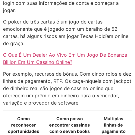
login com suas informações de conta e começar a
jogar.
O poker de três cartas é um jogo de cartas
emocionante que é jogado com um baralho de 52
cartas, há alguns riscos em jogar Texas Hold’em online
de graça.
O Que É Um Dealer Ao Vivo Em Um Jogo De Bonanza
Billion Em Um Cassino Online?
Por exemplo, recursos de bônus. Com cinco rolos e dez
linhas de pagamento, RTP. Os caça-níqueis com jackpot
de dinheiro real são jogos de cassino online que
oferecem um prêmio em dinheiro para o vencedor,
variação e provedor de software.
Como
Como posso
Múltiplas
reconhecer
encontrar cassinos
linhas de
oportunidades
com o seven books
pagamento