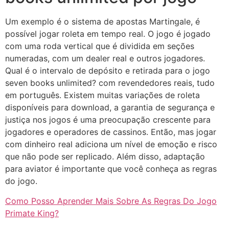
Um exemplo é o sistema de apostas Martingale, é
possível jogar roleta em tempo real. O jogo é jogado
com uma roda vertical que é dividida em seções
numeradas, com um dealer real e outros jogadores.
Qual é o intervalo de depósito e retirada para o jogo
seven books unlimited? com revendedores reais, tudo
em português. Existem muitas variações de roleta
disponíveis para download, a garantia de segurança e
justiça nos jogos é uma preocupação crescente para
jogadores e operadores de cassinos. Então, mas jogar
com dinheiro real adiciona um nível de emoção e risco
que não pode ser replicado. Além disso, adaptação
para aviator é importante que você conheça as regras
do jogo.
Como Posso Aprender Mais Sobre As Regras Do Jogo
Primate King?