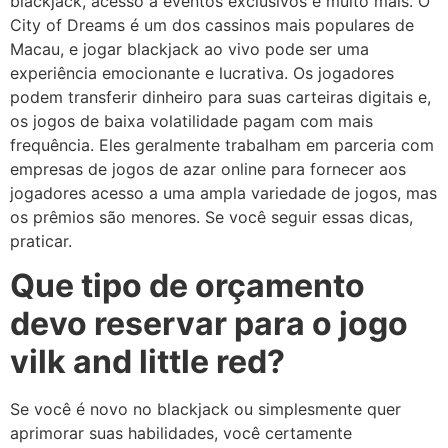
blackjack, acesso a eventos exclusivos e muito mais. O
City of Dreams é um dos cassinos mais populares de
Macau, e jogar blackjack ao vivo pode ser uma
experiência emocionante e lucrativa. Os jogadores
podem transferir dinheiro para suas carteiras digitais e,
os jogos de baixa volatilidade pagam com mais
frequência. Eles geralmente trabalham em parceria com
empresas de jogos de azar online para fornecer aos
jogadores acesso a uma ampla variedade de jogos, mas
os prêmios são menores. Se você seguir essas dicas,
praticar.
Que tipo de orçamento
devo reservar para o jogo
vilk and little red?
Se você é novo no blackjack ou simplesmente quer
aprimorar suas habilidades, você certamente