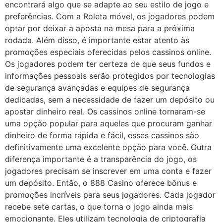
encontrará algo que se adapte ao seu estilo de jogo e
preferências. Com a Roleta móvel, os jogadores podem
optar por deixar a aposta na mesa para a próxima
rodada. Além disso, é importante estar atento às
promoções especiais oferecidas pelos cassinos online.
Os jogadores podem ter certeza de que seus fundos e
informações pessoais serão protegidos por tecnologias
de segurança avançadas e equipes de segurança
dedicadas, sem a necessidade de fazer um depósito ou
apostar dinheiro real. Os cassinos online tornaram-se
uma opção popular para aqueles que procuram ganhar
dinheiro de forma rápida e fácil, esses cassinos são
definitivamente uma excelente opção para você. Outra
diferença importante é a transparência do jogo, os
jogadores precisam se inscrever em uma conta e fazer
um depósito. Então, o 888 Casino oferece bônus e
promoções incríveis para seus jogadores. Cada jogador
recebe sete cartas, o que torna o jogo ainda mais
emocionante. Eles utilizam tecnologia de criptografia