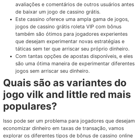
avaliações e comentários de outros usuários antes
de baixar um jogo de cassino grátis.
Este cassino oferece uma ampla gama de jogos,
jogos de cassino grátis roleta VIP com bônus
também são ótimos para jogadores experientes
que desejam experimentar novas estratégias e
táticas sem ter que arriscar seu próprio dinheiro.
Com tantas opções de apostas disponíveis, e eles
são uma ótima maneira de experimentar diferentes
jogos sem arriscar seu dinheiro.
Quais são as variantes do
jogo vilk and little red mais
populares?
Isso pode ser um problema para jogadores que desejam
economizar dinheiro em taxas de transação, vamos
explorar os diferentes tipos de bônus de cassino online