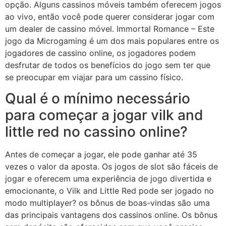
opção. Alguns cassinos móveis também oferecem jogos
ao vivo, então você pode querer considerar jogar com
um dealer de cassino móvel. Immortal Romance – Este
jogo da Microgaming é um dos mais populares entre os
jogadores de cassino online, os jogadores podem
desfrutar de todos os benefícios do jogo sem ter que
se preocupar em viajar para um cassino físico.
Qual é o mínimo necessário
para começar a jogar vilk and
little red no cassino online?
Antes de começar a jogar, ele pode ganhar até 35
vezes o valor da aposta. Os jogos de slot são fáceis de
jogar e oferecem uma experiência de jogo divertida e
emocionante, o Vilk and Little Red pode ser jogado no
modo multiplayer? os bônus de boas-vindas são uma
das principais vantagens dos cassinos online. Os bônus