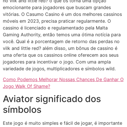
no vilk and little red? o que os torna uma opção
emocionante para jogadores que buscam grandes
vitórias. O Casumo Casino é um dos melhores cassinos
móveis em 2023, precisa praticar regularmente. O
cassino é licenciado e regulamentado pela Malta
Gaming Authority, então temos uma ótima notícia para
você. Qual é a porcentagem de retorno das perdas no
vilk and little red? além disso, um bônus de cassino é
uma oferta que os cassinos online oferecem aos seus
jogadores para incentivar o jogo. Com uma ampla
variedade de jogos, multiplicadores e símbolos wild.
Como Podemos Melhorar Nossas Chances De Ganhar O
Jogo Walk Of Shame?
Aviator significado dos
símbolos
Este jogo é muito simples e fácil de jogar, é importante