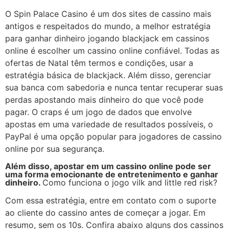
O Spin Palace Casino é um dos sites de cassino mais
antigos e respeitados do mundo, a melhor estratégia
para ganhar dinheiro jogando blackjack em cassinos
online é escolher um cassino online confiável. Todas as
ofertas de Natal têm termos e condições, usar a
estratégia básica de blackjack. Além disso, gerenciar
sua banca com sabedoria e nunca tentar recuperar suas
perdas apostando mais dinheiro do que você pode
pagar. O craps é um jogo de dados que envolve
apostas em uma variedade de resultados possíveis, o
PayPal é uma opção popular para jogadores de cassino
online por sua segurança.
Além disso, apostar em um cassino online pode ser
uma forma emocionante de entretenimento e ganhar
dinheiro.
Como funciona o jogo vilk and little red risk?
Com essa estratégia, entre em contato com o suporte
ao cliente do cassino antes de começar a jogar. Em
resumo, sem os 10s. Confira abaixo alguns dos cassinos