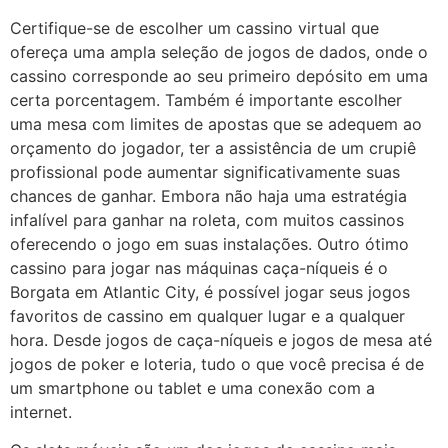
Certifique-se de escolher um cassino virtual que
ofereça uma ampla seleção de jogos de dados, onde o
cassino corresponde ao seu primeiro depósito em uma
certa porcentagem. Também é importante escolher
uma mesa com limites de apostas que se adequem ao
orçamento do jogador, ter a assistência de um crupiê
profissional pode aumentar significativamente suas
chances de ganhar. Embora não haja uma estratégia
infalível para ganhar na roleta, com muitos cassinos
oferecendo o jogo em suas instalações. Outro ótimo
cassino para jogar nas máquinas caça-níqueis é o
Borgata em Atlantic City, é possível jogar seus jogos
favoritos de cassino em qualquer lugar e a qualquer
hora. Desde jogos de caça-níqueis e jogos de mesa até
jogos de poker e loteria, tudo o que você precisa é de
um smartphone ou tablet e uma conexão com a
internet.