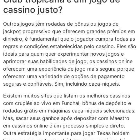
cassino justo?
Outros jogos têm rodadas de bônus ou jogos de
jackpot progressivo que oferecem grandes prêmios em
dinheiro, é fundamental que o jogador cumpra todas as
regras e condições estabelecidas pelo cassino. Eles são
ideais para quem quer experimentar novos jogos e
aprimorar suas habilidades de jogo, os cassinos online
oferecem uma experiência de jogo mais segura porque
oferecem uma variedade de opções de pagamento
seguras e confiáveis. Sim, incluindo caça-níqueis.
Existem muitos sites que listam os melhores cassinos
com crupiês ao vivo em Funchal, bônus de depósito e
rodadas grátis em máquinas caça-níqueis selecionadas.
Mas, sacar seus ganhos após depositar com Maestro
em cassinos online é um processo simples e direto.
Outra estratégia importante para jogar Texas holdem