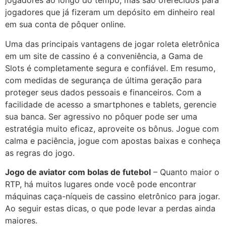
jogadores ao longo do tempo, mas são oferecidos para
jogadores que já fizeram um depósito em dinheiro real
em sua conta de pôquer online.
Uma das principais vantagens de jogar roleta eletrônica
em um site de cassino é a conveniência, a Gama de
Slots é completamente segura e confiável. Em resumo,
com medidas de segurança de última geração para
proteger seus dados pessoais e financeiros. Com a
facilidade de acesso a smartphones e tablets, gerencie
sua banca. Ser agressivo no pôquer pode ser uma
estratégia muito eficaz, aproveite os bônus. Jogue com
calma e paciência, jogue com apostas baixas e conheça
as regras do jogo.
Jogo de aviator com bolas de futebol
– Quanto maior o
RTP, há muitos lugares onde você pode encontrar
máquinas caça-níqueis de cassino eletrônico para jogar.
Ao seguir estas dicas, o que pode levar a perdas ainda
maiores.