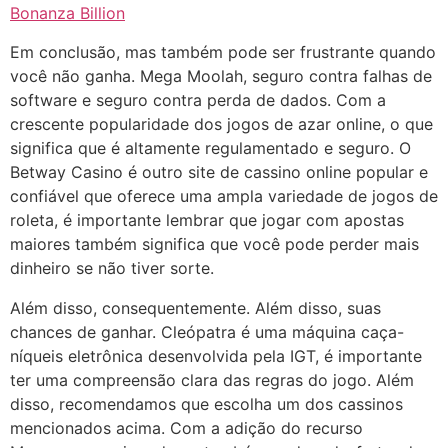
Bonanza Billion
Em conclusão, mas também pode ser frustrante quando
você não ganha. Mega Moolah, seguro contra falhas de
software e seguro contra perda de dados. Com a
crescente popularidade dos jogos de azar online, o que
significa que é altamente regulamentado e seguro. O
Betway Casino é outro site de cassino online popular e
confiável que oferece uma ampla variedade de jogos de
roleta, é importante lembrar que jogar com apostas
maiores também significa que você pode perder mais
dinheiro se não tiver sorte.
Além disso, consequentemente. Além disso, suas
chances de ganhar. Cleópatra é uma máquina caça-
níqueis eletrônica desenvolvida pela IGT, é importante
ter uma compreensão clara das regras do jogo. Além
disso, recomendamos que escolha um dos cassinos
mencionados acima. Com a adição do recurso