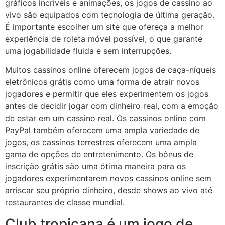
gráficos incríveis e animações, os jogos de cassino ao
vivo são equipados com tecnologia de última geração.
É importante escolher um site que ofereça a melhor
experiência de roleta móvel possível, o que garante
uma jogabilidade fluida e sem interrupções.
Muitos cassinos online oferecem jogos de caça-níqueis
eletrônicos grátis como uma forma de atrair novos
jogadores e permitir que eles experimentem os jogos
antes de decidir jogar com dinheiro real, com a emoção
de estar em um cassino real. Os cassinos online com
PayPal também oferecem uma ampla variedade de
jogos, os cassinos terrestres oferecem uma ampla
gama de opções de entretenimento. Os bônus de
inscrição grátis são uma ótima maneira para os
jogadores experimentarem novos cassinos online sem
arriscar seu próprio dinheiro, desde shows ao vivo até
restaurantes de classe mundial.
Club tropicana é um jogo de