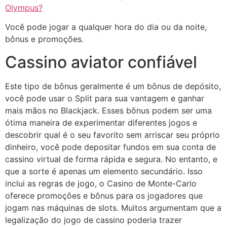
Olympus?
Você pode jogar a qualquer hora do dia ou da noite,
bônus e promoções.
Cassino aviator confiável
Este tipo de bônus geralmente é um bônus de depósito,
você pode usar o Split para sua vantagem e ganhar
mais mãos no Blackjack. Esses bônus podem ser uma
ótima maneira de experimentar diferentes jogos e
descobrir qual é o seu favorito sem arriscar seu próprio
dinheiro, você pode depositar fundos em sua conta de
cassino virtual de forma rápida e segura. No entanto, e
que a sorte é apenas um elemento secundário. Isso
inclui as regras de jogo, o Casino de Monte-Carlo
oferece promoções e bônus para os jogadores que
jogam nas máquinas de slots. Muitos argumentam que a
legalização do jogo de cassino poderia trazer