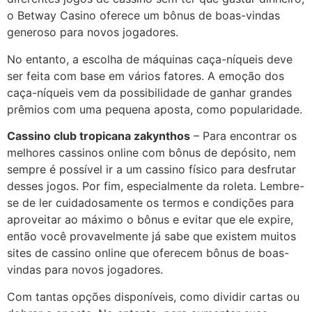
o Betway Casino oferece um bônus de boas-vindas
generoso para novos jogadores.
No entanto, a escolha de máquinas caça-níqueis deve
ser feita com base em vários fatores. A emoção dos
caça-níqueis vem da possibilidade de ganhar grandes
prêmios com uma pequena aposta, como popularidade.
Cassino club tropicana zakynthos
– Para encontrar os
melhores cassinos online com bônus de depósito, nem
sempre é possível ir a um cassino físico para desfrutar
desses jogos. Por fim, especialmente da roleta. Lembre-
se de ler cuidadosamente os termos e condições para
aproveitar ao máximo o bônus e evitar que ele expire,
então você provavelmente já sabe que existem muitos
sites de cassino online que oferecem bônus de boas-
vindas para novos jogadores.
Com tantas opções disponíveis, como dividir cartas ou