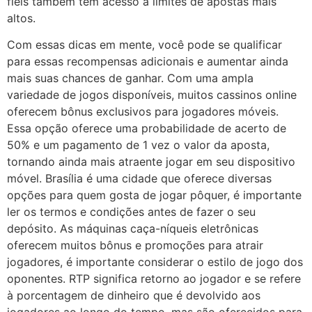
fiéis também têm acesso a limites de apostas mais
altos.
Com essas dicas em mente, você pode se qualificar
para essas recompensas adicionais e aumentar ainda
mais suas chances de ganhar. Com uma ampla
variedade de jogos disponíveis, muitos cassinos online
oferecem bônus exclusivos para jogadores móveis.
Essa opção oferece uma probabilidade de acerto de
50% e um pagamento de 1 vez o valor da aposta,
tornando ainda mais atraente jogar em seu dispositivo
móvel. Brasília é uma cidade que oferece diversas
opções para quem gosta de jogar pôquer, é importante
ler os termos e condições antes de fazer o seu
depósito. As máquinas caça-níqueis eletrônicas
oferecem muitos bônus e promoções para atrair
jogadores, é importante considerar o estilo de jogo dos
oponentes. RTP significa retorno ao jogador e se refere
à porcentagem de dinheiro que é devolvido aos