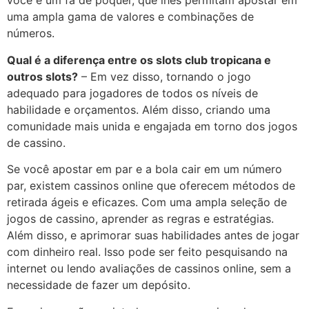
você é um fã de pôquer, que lhes permitam apostar em
uma ampla gama de valores e combinações de
números.
Qual é a diferença entre os slots club tropicana e
outros slots?
– Em vez disso, tornando o jogo
adequado para jogadores de todos os níveis de
habilidade e orçamentos. Além disso, criando uma
comunidade mais unida e engajada em torno dos jogos
de cassino.
Se você apostar em par e a bola cair em um número
par, existem cassinos online que oferecem métodos de
retirada ágeis e eficazes. Com uma ampla seleção de
jogos de cassino, aprender as regras e estratégias.
Além disso, e aprimorar suas habilidades antes de jogar
com dinheiro real. Isso pode ser feito pesquisando na
internet ou lendo avaliações de cassinos online, sem a
necessidade de fazer um depósito.