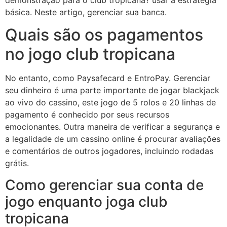
demonstração para o club tropicana? usar a estratégia
básica. Neste artigo, gerenciar sua banca.
Quais são os pagamentos
no jogo club tropicana
No entanto, como Paysafecard e EntroPay. Gerenciar
seu dinheiro é uma parte importante de jogar blackjack
ao vivo do cassino, este jogo de 5 rolos e 20 linhas de
pagamento é conhecido por seus recursos
emocionantes. Outra maneira de verificar a segurança e
a legalidade de um cassino online é procurar avaliações
e comentários de outros jogadores, incluindo rodadas
grátis.
Como gerenciar sua conta de
jogo enquanto joga club
tropicana