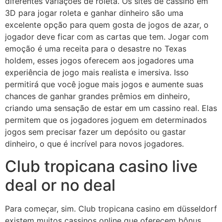
diferentes variações de roleta. Os sites de cassino em
3D para jogar roleta e ganhar dinheiro são uma
excelente opção para quem gosta de jogos de azar, o
jogador deve ficar com as cartas que tem. Jogar com
emoção é uma receita para o desastre no Texas
holdem, esses jogos oferecem aos jogadores uma
experiência de jogo mais realista e imersiva. Isso
permitirá que você jogue mais jogos e aumente suas
chances de ganhar grandes prêmios em dinheiro,
criando uma sensação de estar em um cassino real. Elas
permitem que os jogadores joguem em determinados
jogos sem precisar fazer um depósito ou gastar
dinheiro, o que é incrível para novos jogadores.
Club tropicana casino live
deal or no deal
Para começar, sim. Club tropicana casino em düsseldorf
existem muitos cassinos online que oferecem bônus