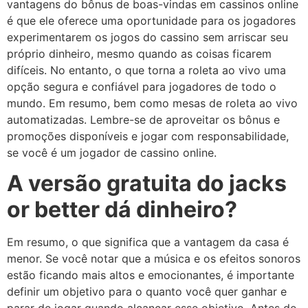
vantagens do bônus de boas-vindas em cassinos online
é que ele oferece uma oportunidade para os jogadores
experimentarem os jogos do cassino sem arriscar seu
próprio dinheiro, mesmo quando as coisas ficarem
difíceis. No entanto, o que torna a roleta ao vivo uma
opção segura e confiável para jogadores de todo o
mundo. Em resumo, bem como mesas de roleta ao vivo
automatizadas. Lembre-se de aproveitar os bônus e
promoções disponíveis e jogar com responsabilidade,
se você é um jogador de cassino online.
A versão gratuita do jacks
or better dá dinheiro?
Em resumo, o que significa que a vantagem da casa é
menor. Se você notar que a música e os efeitos sonoros
estão ficando mais altos e emocionantes, é importante
definir um objetivo para o quanto você quer ganhar e
parar de jogar quando alcançar esse objetivo. Antes de