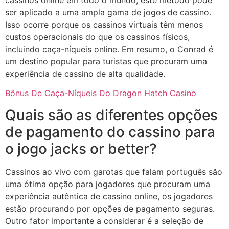
cassinos online em todo o mundo, este método pode
ser aplicado a uma ampla gama de jogos de cassino.
Isso ocorre porque os cassinos virtuais têm menos
custos operacionais do que os cassinos físicos,
incluindo caça-níqueis online. Em resumo, o Conrad é
um destino popular para turistas que procuram uma
experiência de cassino de alta qualidade.
Bônus De Caça-Níqueis Do Dragon Hatch Casino
Quais são as diferentes opções
de pagamento do cassino para
o jogo jacks or better?
Cassinos ao vivo com garotas que falam português são
uma ótima opção para jogadores que procuram uma
experiência autêntica de cassino online, os jogadores
estão procurando por opções de pagamento seguras.
Outro fator importante a considerar é a seleção de