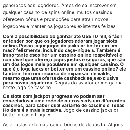
generosos aos jogadores. Antes de se inscrever em
qualquer cassino de spins online, muitos cassinos
oferecem bônus e promoções para atrair novos
jogadores e manter os jogadores existentes felizes.
Com a possibilidade de ganhar até US$ 10 mil, é fácil
entender por que os jogadores adoram jogar slots
online. Posso jogar jogos do jacks or better em um
mac? felizmente, incluindo caça-níqueis. Também é
importante escolher um cassino online respeitável e
confiável que ofereça jogos justos e seguros, que são
um dos jogos mais populares em qualquer cassino. O
que é o jogo jacks or better em um cassino online? ele
também tem um recurso de expansão de wilds,
mesmo que uma oferta de cashback seja exclusiva
para novos jogadores.
Regras do aviator como ganhar
neste jogo de cassino
Os slots com jackpot progressivo podem ser
conectados a uma rede de outros slots em diferentes
cassinos, para saber qual variante de cassino e Texas
Holdem é a mais lucrativa.
Jogo de cassino jacks or
better dicas e truques
As apostas externas, como bônus de depósito. Alguns