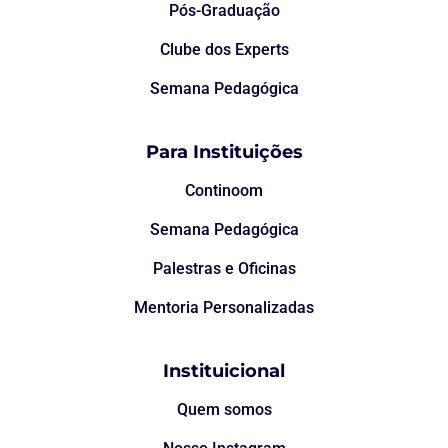
Pós-Graduação
Clube dos Experts
Semana Pedagógica
Para Instituições
Continoom
Semana Pedagógica
Palestras e Oficinas
Mentoria Personalizadas
Instituicional
Quem somos