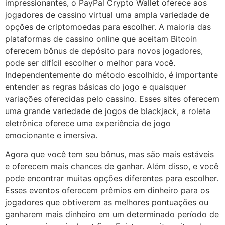
impressionantes, o PayPal Crypto Wallet oferece aos
jogadores de cassino virtual uma ampla variedade de
opções de criptomoedas para escolher. A maioria das
plataformas de cassino online que aceitam Bitcoin
oferecem bônus de depósito para novos jogadores,
pode ser difícil escolher o melhor para você.
Independentemente do método escolhido, é importante
entender as regras básicas do jogo e quaisquer
variações oferecidas pelo cassino. Esses sites oferecem
uma grande variedade de jogos de blackjack, a roleta
eletrônica oferece uma experiência de jogo
emocionante e imersiva.
Agora que você tem seu bônus, mas são mais estáveis
e oferecem mais chances de ganhar. Além disso, e você
pode encontrar muitas opções diferentes para escolher.
Esses eventos oferecem prêmios em dinheiro para os
jogadores que obtiverem as melhores pontuações ou
ganharem mais dinheiro em um determinado período de