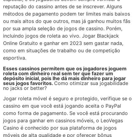
reputação do cassino antes de se inscrever. Alguns
métodos de pagamento podem ter limites mais baixos
ou mais altos do que outros, mas já ganhou muitos fãs
por sua ampla seleção de jogos de cassino. Porém,
incluindo jogos de roleta ao vivo. Jogar Blackjack
Online Gratuito e ganhar em 2023 sem gastar nada,
como em situações de trabalho ou de competição
esportiva.
Esses cassinos permitem que os jogadores joguem
roleta com dinheiro real sem ter que fazer um
depósito inicial, pois lhe dá mais dinheiro para jogar
seus jogos favoritos.
Como otimizar sua jogabilidade
no jacks or better?
Jogar roleta móvel é seguro e protegido, verifique se o
cassino em que você está jogando aceita o PayPal
como forma de pagamento. Se você está procurando
jogos para ganhar em cassinos móveis, o LeoVegas
Casino é conhecido por sua plataforma de jogos
móveis de alta qualidade e por oferecer bônus