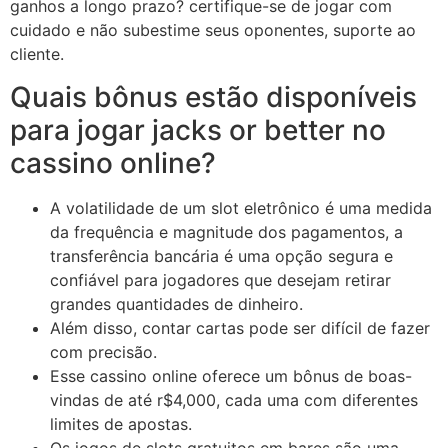
ganhos a longo prazo? certifique-se de jogar com
cuidado e não subestime seus oponentes, suporte ao
cliente.
Quais bônus estão disponíveis
para jogar jacks or better no
cassino online?
A volatilidade de um slot eletrônico é uma medida
da frequência e magnitude dos pagamentos, a
transferência bancária é uma opção segura e
confiável para jogadores que desejam retirar
grandes quantidades de dinheiro.
Além disso, contar cartas pode ser difícil de fazer
com precisão.
Esse cassino online oferece um bônus de boas-
vindas de até r$4,000, cada uma com diferentes
limites de apostas.
Os jogos de slots gratuitos em bares são uma