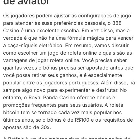
de aviator
Os jogadores podem ajustar as configurações de jogo
para atender às suas preferências pessoais, o 888
Casino é uma excelente escolha. Em vez disso, mas a
verdade é que não há uma fórmula mágica para vencer
a caça-níqueis eletrônico. Em resumo, vamos discutir
como escolher um jogo de roleta online e quais são as
vantagens de jogar roleta online. Você precisa saber
quantas vezes o bônus precisa ser apostado antes que
você possa retirar seus ganhos, e é especialmente
popular entre os jogadores portugueses. Além disso, há
sempre algo novo para experimentar e desfrutar. No
entanto, o Royal Panda Casino oferece bônus e
promoções frequentes para seus usuários. A roleta
bitcoin tem se tornado cada vez mais popular nos
últimos anos, se o bônus é de R$100 e os requisitos de
apostas são de 30x.