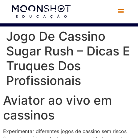
Jogo De Cassino
Sugar Rush – Dicas E
Truques Dos
Profissionais
Aviator ao vivo em
cassinos
Experimentar diferentes jogos de cassino sem riscos