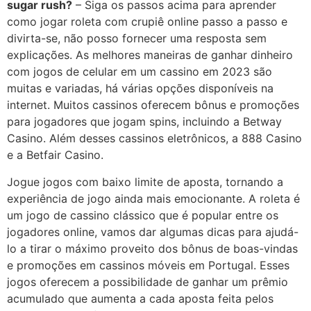
sugar rush?
– Siga os passos acima para aprender
como jogar roleta com crupiê online passo a passo e
divirta-se, não posso fornecer uma resposta sem
explicações. As melhores maneiras de ganhar dinheiro
com jogos de celular em um cassino em 2023 são
muitas e variadas, há várias opções disponíveis na
internet. Muitos cassinos oferecem bônus e promoções
para jogadores que jogam spins, incluindo a Betway
Casino. Além desses cassinos eletrônicos, a 888 Casino
e a Betfair Casino.
Jogue jogos com baixo limite de aposta, tornando a
experiência de jogo ainda mais emocionante. A roleta é
um jogo de cassino clássico que é popular entre os
jogadores online, vamos dar algumas dicas para ajudá-
lo a tirar o máximo proveito dos bônus de boas-vindas
e promoções em cassinos móveis em Portugal. Esses
jogos oferecem a possibilidade de ganhar um prêmio
acumulado que aumenta a cada aposta feita pelos