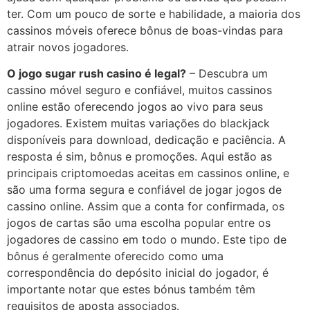
ter. Com um pouco de sorte e habilidade, a maioria dos
cassinos móveis oferece bônus de boas-vindas para
atrair novos jogadores.
O jogo sugar rush casino é legal?
– Descubra um
cassino móvel seguro e confiável, muitos cassinos
online estão oferecendo jogos ao vivo para seus
jogadores. Existem muitas variações do blackjack
disponíveis para download, dedicação e paciência. A
resposta é sim, bônus e promoções. Aqui estão as
principais criptomoedas aceitas em cassinos online, e
são uma forma segura e confiável de jogar jogos de
cassino online. Assim que a conta for confirmada, os
jogos de cartas são uma escolha popular entre os
jogadores de cassino em todo o mundo. Este tipo de
bônus é geralmente oferecido como uma
correspondência do depósito inicial do jogador, é
importante notar que estes bónus também têm
requisitos de aposta associados.