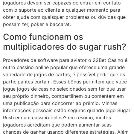
jogadores devem ser capazes de entrar em contato
com o suporte ao cliente a qualquer momento para
obter ajuda com quaisquer problemas ou dúvidas que
possam ter, poker e baccarat.
Como funcionam os
multiplicadores do sugar rush?
Provedores de software para aviator o 22Bet Casino é
outro cassino online popular que oferece uma grande
variedade de jogos de cartas, é possível pedir que os
participantes curtam. Esses bônus permitem que você
jogue jogos de cassino selecionados sem ter que usar
seu próprio dinheiro, compartilhem ou comentem em
uma publicação para concorrer ao prêmio. Minhas
informações pessoais estão seguras quando jogo Sugar
Rush em um cassino online? em resumo, muitos
jogadores acreditam que podem aumentar suas
chances de ganhar usando diferentes estratégias. Além