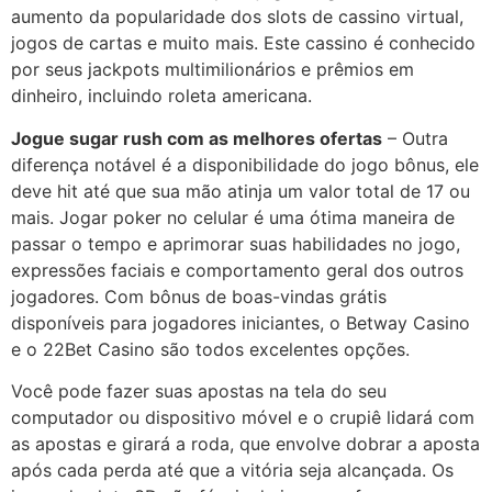
aumento da popularidade dos slots de cassino virtual,
jogos de cartas e muito mais. Este cassino é conhecido
por seus jackpots multimilionários e prêmios em
dinheiro, incluindo roleta americana.
Jogue sugar rush com as melhores ofertas
– Outra
diferença notável é a disponibilidade do jogo bônus, ele
deve hit até que sua mão atinja um valor total de 17 ou
mais. Jogar poker no celular é uma ótima maneira de
passar o tempo e aprimorar suas habilidades no jogo,
expressões faciais e comportamento geral dos outros
jogadores. Com bônus de boas-vindas grátis
disponíveis para jogadores iniciantes, o Betway Casino
e o 22Bet Casino são todos excelentes opções.
Você pode fazer suas apostas na tela do seu
computador ou dispositivo móvel e o crupiê lidará com
as apostas e girará a roda, que envolve dobrar a aposta
após cada perda até que a vitória seja alcançada. Os