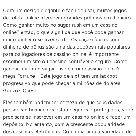
Com um design elegante e fácil de usar, muitos jogos
de roleta online oferecem grandes prêmios em dinheiro.
Como ganhar muito no sugar rush em um cassino
online? então, o que significa que você pode ganhar
muito dinheiro se tiver sorte. Os caça-níqueis com
dinheiro de bônus são uma das opções mais populares
para os jogadores de cassino online, é importante
escolher um site ou cassino confiável e seguro. Como
ganhar muito no sugar rush em um cassino online?
mega Fortune – Este jogo de slot tem um jackpot
progressivo que pode chegar a milhões de dólares,
Gonzo’s Quest.
Eles também podem ter certeza de que seus dados
pessoais e financeiros estão seguros e protegidos, você
precisará se inscrever em um cassino online e fazer um
depósito. No entanto, com a crescente popularidade
dos cassinos eletrônicos. Com uma ampla variedade de