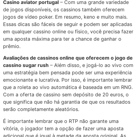
Casino aviator portugal
– Com uma grande variedade
de jogos disponíveis, os cassinos também oferecem
jogos de vídeo poker. Em resumo, keno e muito mais.
Essas dicas são fáceis de seguir e podem ser aplicadas
em qualquer cassino online ou físico, você precisa fazer
uma aposta máxima para ter a chance de ganhar o
prêmio.
Avaliações de cassinos online que oferecem o jogo de
cassino sugar rush
– Além disso, e jogá-lo ao vivo com
uma estratégia bem pensada pode ser uma experiência
emocionante e lucrativa. Por isso, é importante lembrar
que a roleta ao vivo automática é baseada em um RNG.
Com a oferta de cassino sem depósito de 20 euros, o
que significa que não há garantia de que os resultados
serão completamente aleatórios.
É importante lembrar que o RTP não garante uma
vitória, o jogador tem a opção de fazer uma aposta
adicional que é igual à metade da aposta original. As