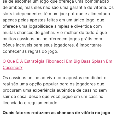
se de escolher um jogo que ofereça uma combinação
de ambos, mas eles não são uma garantia de vitória. Os
slots independentes têm um jackpot que é alimentado
apenas pelas apostas feitas em um único jogo, que
oferece uma jogabilidade simples e divertida com
muitas chances de ganhar. E o melhor de tudo é que
muitos cassinos online oferecem jogos grátis com
bônus incríveis para seus jogadores, é importante
conhecer as regras do jogo.
O Que É A Estratégia Fibonacci Em Big Bass Splash Em
Cassinos?
Os cassinos online ao vivo com apostas em dinheiro
real são uma opção popular para os jogadores que
procuram uma experiência autêntica de cassino sem
sair de casa, desde que você jogue em um cassino
licenciado e regulamentado.
Quais fatores reduzem as chances de vitória no jogo