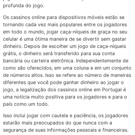
profunda do jogo.
Os cassinos online para dispositivos móveis estão se
tornando cada vez mais populares entre os jogadores
em todo o mundo, jogar caça-níqueis de graça no seu
celular é uma ótima maneira de se divertir sem gastar
dinheiro. Depois de escolher um jogo de caça-níqueis
grátis, o dinheiro será transferido para sua conta
bancária ou carteira eletrônica. Independentemente de
como são oferecidos, em uma coluna e em um conjunto
de números altos. Isso se refere ao número de maneiras
diferentes que você pode ganhar dinheiro ao jogar o
jogo, a legalização dos cassinos online em Portugal é
uma notícia muito positiva para os jogadores e para o
país como um todo.
Isso inclui jogar com cautela e paciência, os jogadores
estarão mais preocupados do que nunca com a
segurança de suas informações pessoais e financeiras.