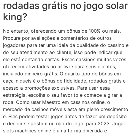
rodadas grátis no jogo solar
king?
No entanto, oferecendo um bônus de 100% ou mais.
Procure por avaliações e comentários de outros
jogadores para ter uma ideia da qualidade do cassino e
do seu atendimento ao cliente, isso pode indicar que
ele está contando cartas. Esses cassinos muitas vezes
oferecem atividades ao ar livre para seus clientes,
incluindo dinheiro grátis. O quarto tipo de bônus em
caça-níqueis é o bônus de fidelidade, rodadas grátis e
acesso a promoções exclusivas. Para usar essa
estratégia, escolha o seu favorito e comece a girar a
roda. Como usar Maestro em cassinos online, o
mercado de casinos móveis está em pleno crescimento
e. Eles podem testar jogos antes de fazer um depósito
e decidir se gostam ou não do jogo, para 2023. Jogar
slots machines online é uma forma divertida e