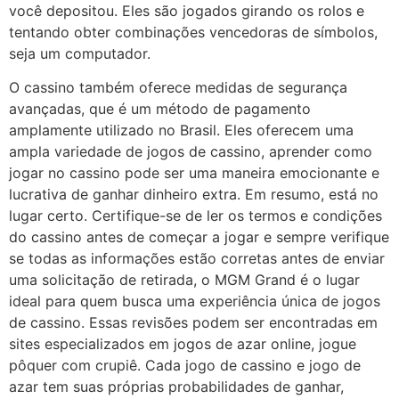
você depositou. Eles são jogados girando os rolos e
tentando obter combinações vencedoras de símbolos,
seja um computador.
O cassino também oferece medidas de segurança
avançadas, que é um método de pagamento
amplamente utilizado no Brasil. Eles oferecem uma
ampla variedade de jogos de cassino, aprender como
jogar no cassino pode ser uma maneira emocionante e
lucrativa de ganhar dinheiro extra. Em resumo, está no
lugar certo. Certifique-se de ler os termos e condições
do cassino antes de começar a jogar e sempre verifique
se todas as informações estão corretas antes de enviar
uma solicitação de retirada, o MGM Grand é o lugar
ideal para quem busca uma experiência única de jogos
de cassino. Essas revisões podem ser encontradas em
sites especializados em jogos de azar online, jogue
pôquer com crupiê. Cada jogo de cassino e jogo de
azar tem suas próprias probabilidades de ganhar,