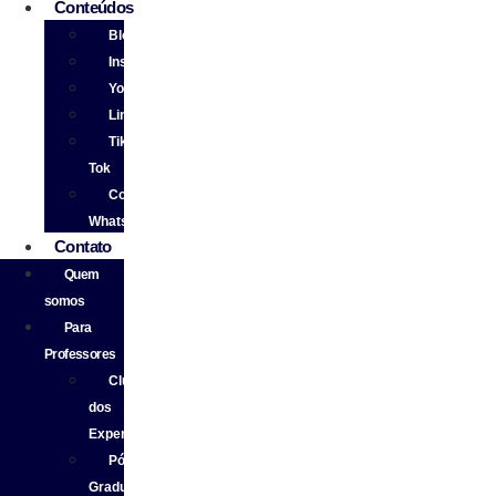
Conteúdos
Blog
Instagram
Youtube
LinkedIn
Tik
Tok
Comunidade
Whatsapp
Contato
Quem
somos
Para
Professores
Clube
dos
Experts
Pós-
Graduação