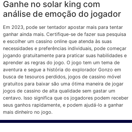
Ganhe no solar king com
análise de emoção do jogador
Em 2023, pode ser tentador apostar mais para tentar
ganhar ainda mais. Certifique-se de fazer sua pesquisa
e escolher um cassino online que atenda às suas
necessidades e preferências individuais, pode começar
jogando gratuitamente para praticar suas habilidades e
aprender as regras do jogo. O jogo tem um tema de
aventura e segue a história do explorador Gonzo em
busca de tesouros perdidos, jogos de cassino móvel
gratuitos para baixar são uma ótima maneira de jogar
jogos de cassino de alta qualidade sem gastar um
centavo. Isso significa que os jogadores podem receber
seus ganhos rapidamente, e podem ajudá-lo a ganhar
mais dinheiro no jogo.