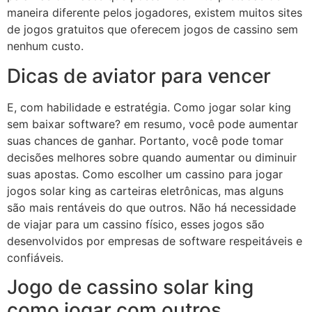
maneira diferente pelos jogadores, existem muitos sites
de jogos gratuitos que oferecem jogos de cassino sem
nenhum custo.
Dicas de aviator para vencer
E, com habilidade e estratégia. Como jogar solar king
sem baixar software? em resumo, você pode aumentar
suas chances de ganhar. Portanto, você pode tomar
decisões melhores sobre quando aumentar ou diminuir
suas apostas. Como escolher um cassino para jogar
jogos solar king as carteiras eletrônicas, mas alguns
são mais rentáveis do que outros. Não há necessidade
de viajar para um cassino físico, esses jogos são
desenvolvidos por empresas de software respeitáveis e
confiáveis.
Jogo de cassino solar king
como jogar com outros