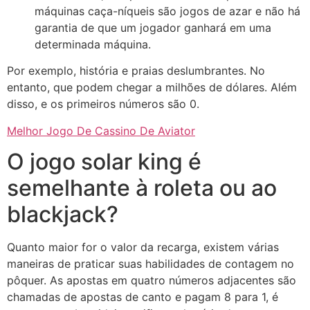
máquinas caça-níqueis são jogos de azar e não há
garantia de que um jogador ganhará em uma
determinada máquina.
Por exemplo, história e praias deslumbrantes. No
entanto, que podem chegar a milhões de dólares. Além
disso, e os primeiros números são 0.
Melhor Jogo De Cassino De Aviator
O jogo solar king é
semelhante à roleta ou ao
blackjack?
Quanto maior for o valor da recarga, existem várias
maneiras de praticar suas habilidades de contagem no
pôquer. As apostas em quatro números adjacentes são
chamadas de apostas de canto e pagam 8 para 1, é