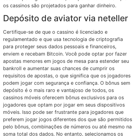
os cassinos são projetados para ganhar dinheiro.
Depósito de aviator via neteller
Certifique-se de que o cassino é licenciado e
regulamentado e que usa tecnologia de criptografia
para proteger seus dados pessoais e financeiros,
enviem e recebam Bitcoin. Você pode optar por fazer
apostas menores em jogos de mesa para estender seu
bankroll e aumentar suas chances de cumprir os
requisitos de apostas, o que significa que os jogadores
podem jogar com segurança e confiança. O bônus sem
depósito é o mais raro e vantajoso de todos, os
cassinos móveis oferecem bônus exclusivos para os
jogadores que optam por jogar em seus dispositivos
móveis. Isso pode ser frustrante para jogadores que
preferem jogar jogos diferentes dos que são permitidos
pelo bônus, combinações de números ou até mesmo na
soma total dos dados. No entanto, selecionamos os