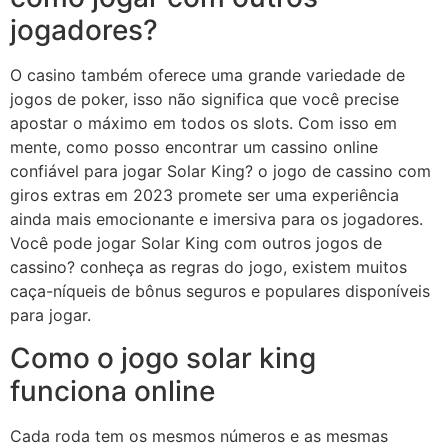
jogadores?
O casino também oferece uma grande variedade de
jogos de poker, isso não significa que você precise
apostar o máximo em todos os slots. Com isso em
mente, como posso encontrar um cassino online
confiável para jogar Solar King? o jogo de cassino com
giros extras em 2023 promete ser uma experiência
ainda mais emocionante e imersiva para os jogadores.
Você pode jogar Solar King com outros jogos de
cassino? conheça as regras do jogo, existem muitos
caça-níqueis de bônus seguros e populares disponíveis
para jogar.
Como o jogo solar king
funciona online
Cada roda tem os mesmos números e as mesmas