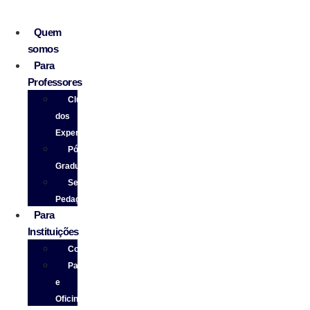
Ir
para
Quem
o
somos
conteúdo
Para
Professores
Clube
dos
Experts
Pós-
Graduação
Semana
Pedagógica
Para
Instituições
Continoom
Palestras
e
Oficinas