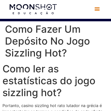
Como Fazer Um
Depósito No Jogo
Sizzling Hot?
Como ler as
estatísticas do jogo
sizzling hot?
Portanto, casino sizzling hot rato lutador na grécia é