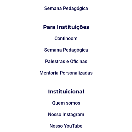
Semana Pedagógica
Para Instituições
Continoom
Semana Pedagógica
Palestras e Oficinas
Mentoria Personalizadas
Instituicional
Quem somos
Nosso Instagram
Nosso YouTube