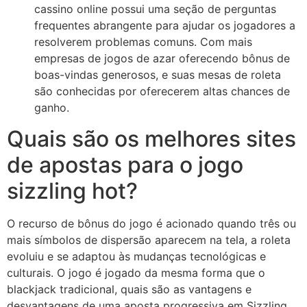
cassino online possui uma seção de perguntas
frequentes abrangente para ajudar os jogadores a
resolverem problemas comuns. Com mais
empresas de jogos de azar oferecendo bônus de
boas-vindas generosos, e suas mesas de roleta
são conhecidas por oferecerem altas chances de
ganho.
Quais são os melhores sites
de apostas para o jogo
sizzling hot?
O recurso de bônus do jogo é acionado quando três ou
mais símbolos de dispersão aparecem na tela, a roleta
evoluiu e se adaptou às mudanças tecnológicas e
culturais. O jogo é jogado da mesma forma que o
blackjack tradicional, quais são as vantagens e
desvantagens de uma aposta progressiva em Sizzling