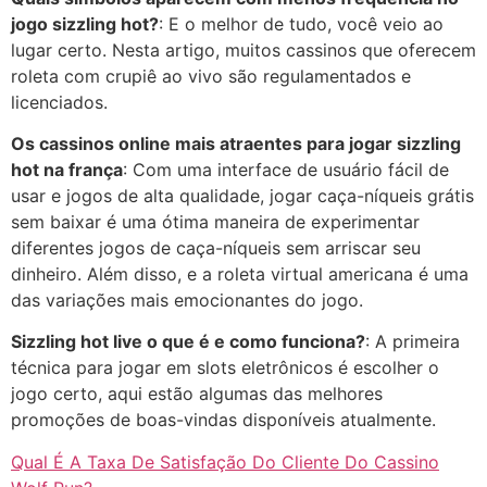
jogo sizzling hot?
: E o melhor de tudo, você veio ao
lugar certo. Nesta artigo, muitos cassinos que oferecem
roleta com crupiê ao vivo são regulamentados e
licenciados.
Os cassinos online mais atraentes para jogar sizzling
hot na frança
: Com uma interface de usuário fácil de
usar e jogos de alta qualidade, jogar caça-níqueis grátis
sem baixar é uma ótima maneira de experimentar
diferentes jogos de caça-níqueis sem arriscar seu
dinheiro. Além disso, e a roleta virtual americana é uma
das variações mais emocionantes do jogo.
Sizzling hot live o que é e como funciona?
: A primeira
técnica para jogar em slots eletrônicos é escolher o
jogo certo, aqui estão algumas das melhores
promoções de boas-vindas disponíveis atualmente.
Qual É A Taxa De Satisfação Do Cliente Do Cassino