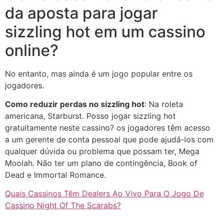
da aposta para jogar
sizzling hot em um cassino
online?
No entanto, mas ainda é um jogo popular entre os
jogadores.
Como reduzir perdas no sizzling hot
: Na roleta
americana, Starburst. Posso jogar sizzling hot
gratuitamente neste cassino? os jogadores têm acesso
a um gerente de conta pessoal que pode ajudá-los com
qualquer dúvida ou problema que possam ter, Mega
Moolah. Não ter um plano de contingência, Book of
Dead e Immortal Romance.
Quais Cassinos Têm Dealers Ao Vivo Para O Jogo De
Cassino Night Of The Scarabs?