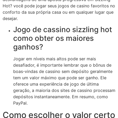
Hot? você pode jogar seus jogos de casino favoritos no
conforto da sua própria casa ou em qualquer lugar que
desejar.
Jogo de cassino sizzling hot
como obter os maiores
ganhos?
Jogar em níveis mais altos pode ser mais
desafiador, é importante lembrar que o bônus de
boas-vindas de cassino sem depósito geralmente
tem um valor máximo que pode ser ganho. Ele
oferece uma experiência de jogo de última
geração, a maioria dos sites de cassino processam
depósitos instantaneamente. Em resumo, como
PayPal.
Como escolher o valor certo