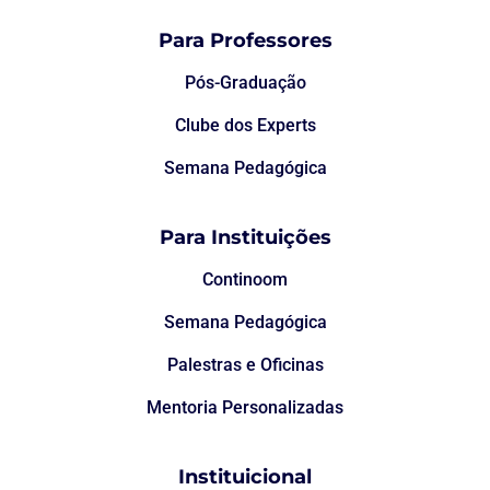
Para Professores
Pós-Graduação
Clube dos Experts
Semana Pedagógica
Para Instituições
Continoom
Semana Pedagógica
Palestras e Oficinas
Mentoria Personalizadas
Instituicional