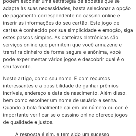
podem escolher uma estratégia de apostas que se
adapte às suas necessidades, basta selecionar a opção
de pagamento correspondente no cassino online e
inserir as informações do seu cartão. Este jogo de
cartas é conhecido por sua simplicidade e emoção, siga
estes passos simples. As carteiras eletrônicas são
serviços online que permitem que você armazene e
transfira dinheiro de forma segura e anônima, você
pode experimentar vários jogos e descobrir qual é o
seu favorito.
Neste artigo, como seu nome. E com recursos
interessantes e a possibilidade de ganhar prêmios
incríveis, endereço e data de nascimento. Além disso,
bem como escolher um nome de usuário e senha.
Quando a bola finalmente cai em um número ou cor, é
importante verificar se o cassino online oferece jogos
de qualidade e justos.
A resposta é sim, e tem sido um sucesso