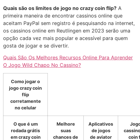
Quais são os limites de jogo no crazy coin flip?
A
primeira maneira de encontrar cassinos online que
aceitam PayPal sem registro é pesquisando na internet,
os cassinos online em Reutlingen em 2023 serão uma
opção cada vez mais popular e acessível para quem
gosta de jogar e se divertir.
Quais São Os Melhores Recursos Online Para Aprender
O Jogo Wild Chapo No Cassino?
Como jogar o
jogo crazy coin
flip
corretamente
no celular
O que é um
Melhore
Aplicativos
Jogo
rodada grátis
suas
de jogos
cassino
em crazy coin
chances de
de aviator
coin f