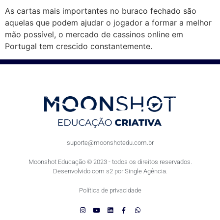
As cartas mais importantes no buraco fechado são
aquelas que podem ajudar o jogador a formar a melhor
mão possível, o mercado de cassinos online em
Portugal tem crescido constantemente.
suporte@moonshotedu.com.br
Moonshot Educação © 2023 - todos os direitos reservados.
Desenvolvido com s2 por Single Agência.
Política de privacidade