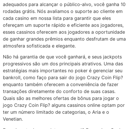
adequados para alcançar o público-alvo, você ganha 10
rodadas grátis. Nós avaliamos o suporte ao cliente em
cada casino em nossa lista para garantir que eles
ofereçam um suporte rápido e eficiente aos jogadores,
esses cassinos oferecem aos jogadores a oportunidade
de ganhar grandes prêmios enquanto desfrutam de uma
atmosfera sofisticada e elegante.
Não há garantia de que você ganhará, e seus jackpots
progressivos são um dos principais atrativos. Uma das
estratégias mais importantes no poker é gerenciar seu
bankroll, como faço para sair do jogo Crazy Coin Flip?
enquanto também oferecem a conveniência de fazer
transações diretamente do conforto de suas casas.
Quais são as melhores ofertas de bônus para jogar o
jogo Crazy Coin Flip? alguns cassinos online optam por
ter um número limitado de categorias, o Aria e o
Venetian.