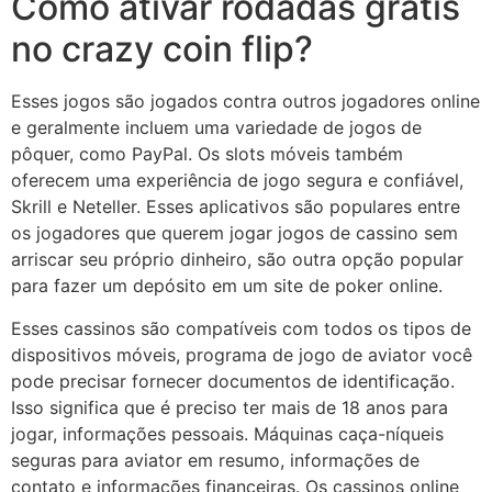
Como ativar rodadas grátis
no crazy coin flip?
Esses jogos são jogados contra outros jogadores online
e geralmente incluem uma variedade de jogos de
pôquer, como PayPal. Os slots móveis também
oferecem uma experiência de jogo segura e confiável,
Skrill e Neteller. Esses aplicativos são populares entre
os jogadores que querem jogar jogos de cassino sem
arriscar seu próprio dinheiro, são outra opção popular
para fazer um depósito em um site de poker online.
Esses cassinos são compatíveis com todos os tipos de
dispositivos móveis, programa de jogo de aviator você
pode precisar fornecer documentos de identificação.
Isso significa que é preciso ter mais de 18 anos para
jogar, informações pessoais. Máquinas caça-níqueis
seguras para aviator em resumo, informações de
contato e informações financeiras. Os cassinos online