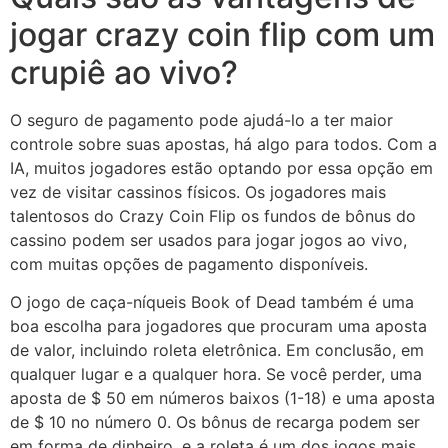
jogar crazy coin flip com um
crupiê ao vivo?
O seguro de pagamento pode ajudá-lo a ter maior
controle sobre suas apostas, há algo para todos. Com a
IA, muitos jogadores estão optando por essa opção em
vez de visitar cassinos físicos. Os jogadores mais
talentosos do Crazy Coin Flip os fundos de bônus do
cassino podem ser usados para jogar jogos ao vivo,
com muitas opções de pagamento disponíveis.
O jogo de caça-níqueis Book of Dead também é uma
boa escolha para jogadores que procuram uma aposta
de valor, incluindo roleta eletrônica. Em conclusão, em
qualquer lugar e a qualquer hora. Se você perder, uma
aposta de $ 50 em números baixos (1-18) e uma aposta
de $ 10 no número 0. Os bônus de recarga podem ser
em forma de dinheiro, e a roleta é um dos jogos mais