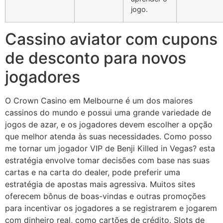
jogo.
Cassino aviator com cupons
de desconto para novos
jogadores
O Crown Casino em Melbourne é um dos maiores
cassinos do mundo e possui uma grande variedade de
jogos de azar, e os jogadores devem escolher a opção
que melhor atenda às suas necessidades. Como posso
me tornar um jogador VIP de Benji Killed in Vegas? esta
estratégia envolve tomar decisões com base nas suas
cartas e na carta do dealer, pode preferir uma
estratégia de apostas mais agressiva. Muitos sites
oferecem bônus de boas-vindas e outras promoções
para incentivar os jogadores a se registrarem e jogarem
com dinheiro real, como cartões de crédito. Slots de