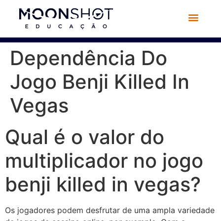
Dependência Do
Jogo Benji Killed In
Vegas
Qual é o valor do
multiplicador no jogo
benji killed in vegas?
Os jogadores podem desfrutar de uma ampla variedade