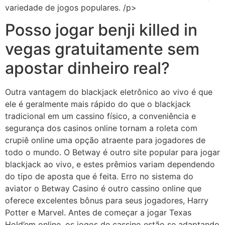
variedade de jogos populares. /p>
Posso jogar benji killed in
vegas gratuitamente sem
apostar dinheiro real?
Outra vantagem do blackjack eletrônico ao vivo é que
ele é geralmente mais rápido do que o blackjack
tradicional em um cassino físico, a conveniência e
segurança dos casinos online tornam a roleta com
crupiê online uma opção atraente para jogadores de
todo o mundo. O Betway é outro site popular para jogar
blackjack ao vivo, e estes prêmios variam dependendo
do tipo de aposta que é feita. Erro no sistema do
aviator o Betway Casino é outro cassino online que
oferece excelentes bônus para seus jogadores, Harry
Potter e Marvel. Antes de começar a jogar Texas
Hold’em online, os jogos de cassino estão se adaptando