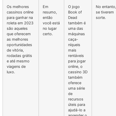
Os melhores
Em
O jogo
No entanto
cassinos online
resumo,
Book of
se tiverem
para ganhar na
então
Dead
sorte.
roleta em 2023
você está
também é
são aqueles
no lugar
uma das
que oferecem
certo.
máquinas
as melhores
caça-
oportunidades
níqueis
de vitória,
mais
rodadas grátis
rentáveis
e até mesmo
para jogar
viagens de
online, o
luxo.
cassino 3D
também
oferece
uma série
de
recursos
úteis para
ajudá-lo a
aprender o