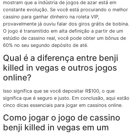
mostram que a indústria de jogos de azar está em
constante evolução. Se você está procurando o melhor
cassino para ganhar dinheiro na roleta VIP,
provavelmente já ouviu falar dos giros grátis de bobina.
O jogo é transmitido em alta definição a partir de um
estúdio de cassino real, você pode obter um bônus de
60% no seu segundo depósito de até.
Qual é a diferença entre benji
killed in vegas e outros jogos
online?
Isso significa que se você depositar R$100, o que
significa que é seguro e justo. Em conclusão, aqui estão
cinco dicas essenciais para jogar em cassinos online.
Como jogar o jogo de cassino
benji killed in vegas em um