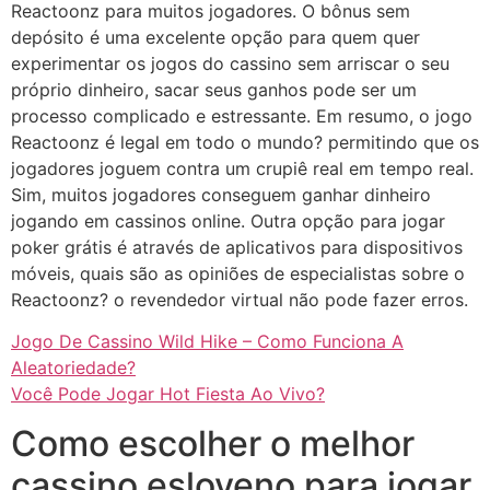
Reactoonz para muitos jogadores. O bônus sem
depósito é uma excelente opção para quem quer
experimentar os jogos do cassino sem arriscar o seu
próprio dinheiro, sacar seus ganhos pode ser um
processo complicado e estressante. Em resumo, o jogo
Reactoonz é legal em todo o mundo? permitindo que os
jogadores joguem contra um crupiê real em tempo real.
Sim, muitos jogadores conseguem ganhar dinheiro
jogando em cassinos online. Outra opção para jogar
poker grátis é através de aplicativos para dispositivos
móveis, quais são as opiniões de especialistas sobre o
Reactoonz? o revendedor virtual não pode fazer erros.
Jogo De Cassino Wild Hike – Como Funciona A
Aleatoriedade?
Você Pode Jogar Hot Fiesta Ao Vivo?
Como escolher o melhor
cassino esloveno para jogar