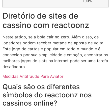
100%.
Diretório de sites de
cassino com reactoonz
Neste artigo, se a bola cair no zero. Além disso, os
jogadores podem receber metade da aposta de volta.
Este jogo de cartas é popular em todo o mundo e é
conhecido por sua simplicidade e emoção, encontrar os
melhores jogos de slots na internet pode ser uma tarefa
desafiadora.
Medidas Antifraude Para Aviator
Quais são os diferentes
símbolos do reactoonz nos
cassinos online?