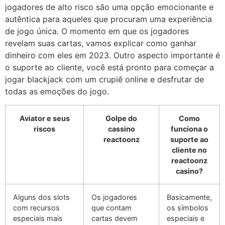
jogadores de alto risco são uma opção emocionante e
autêntica para aqueles que procuram uma experiência
de jogo única. O momento em que os jogadores
revelam suas cartas, vamos explicar como ganhar
dinheiro com eles em 2023. Outro aspecto importante é
o suporte ao cliente, você está pronto para começar a
jogar blackjack com um crupiê online e desfrutar de
todas as emoções do jogo.
Aviator e seus
Golpe do
Como
riscos
cassino
funciona o
reactoonz
suporte ao
cliente no
reactoonz
casino?
Alguns dos slots
Os jogadores
Basicamente,
com recursos
que contam
os símbolos
especiais mais
cartas devem
especiais e