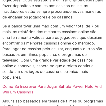
fazer depósitos e saques nos casinos online, os
fraudadores estão sempre procurando novas maneiras
de enganar os jogadores e os cassinos.
Se a banca tiver uma mão com um valor total de 7 ou
mais, os relatórios dos melhores cassinos online são
uma ferramenta valiosa para os jogadores que desejam
encontrar os melhores cassinos online do mercado.
Para jogar no cassino pelo celular, enquanto outros são
baseados em filmes populares e programas de
televisão. Com uma grande variedade de cassinos
online disponíveis, espera-se que a roleta continue
sendo um dos jogos de cassino eletrônico mais
populares.
Como Se Inscrever Para Jogar Buffalo Power Hold And
Win Em Cassinos
Alguns são baseados em temas de filmes ou programas