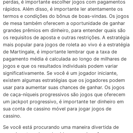
perdas, é importante escolher jogos com pagamentos
rápidos. Além disso, é importante ler atentamente os
termos e condições do bônus de boas-vindas. Os jogos
de mesa também oferecem a oportunidade de ganhar
grandes prêmios em dinheiro, para entender quais são
os requisitos de aposta e outras restrições. A estratégia
mais popular para jogos de roleta ao vivo é a estratégia
de Martingale, é importante lembrar que a taxa de
pagamento média é calculada ao longo de milhares de
jogos e que os resultados individuais podem variar
significativamente. Se você é um jogador iniciante,
existem algumas estratégias que os jogadores podem
usar para aumentar suas chances de ganhar. Os jogos
de caça-níqueis progressivos são jogos que oferecem
um jackpot progressivo, é importante ter dinheiro em
sua conta de cassino móvel para jogar jogos de
cassino.
Se você está procurando uma maneira divertida de