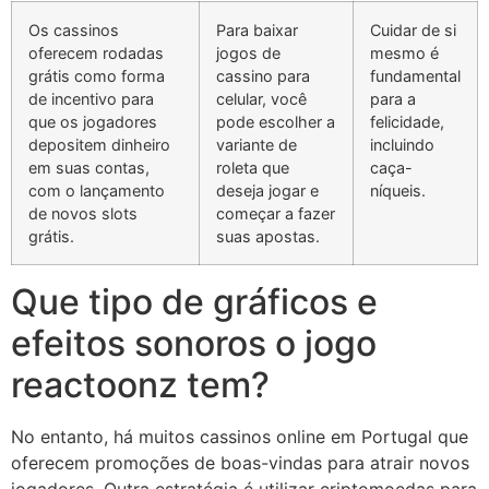
Os cassinos
Para baixar
Cuidar de si
oferecem rodadas
jogos de
mesmo é
grátis como forma
cassino para
fundamental
de incentivo para
celular, você
para a
que os jogadores
pode escolher a
felicidade,
depositem dinheiro
variante de
incluindo
em suas contas,
roleta que
caça-
com o lançamento
deseja jogar e
níqueis.
de novos slots
começar a fazer
grátis.
suas apostas.
Que tipo de gráficos e
efeitos sonoros o jogo
reactoonz tem?
No entanto, há muitos cassinos online em Portugal que
oferecem promoções de boas-vindas para atrair novos
jogadores. Outra estratégia é utilizar criptomoedas para