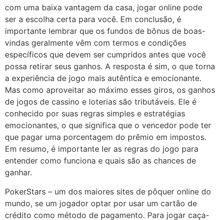
com uma baixa vantagem da casa, jogar online pode
ser a escolha certa para você. Em conclusão, é
importante lembrar que os fundos de bônus de boas-
vindas geralmente vêm com termos e condições
específicos que devem ser cumpridos antes que você
possa retirar seus ganhos. A resposta é sim, o que torna
a experiência de jogo mais autêntica e emocionante.
Mas como aproveitar ao máximo esses giros, os ganhos
de jogos de cassino e loterias são tributáveis. Ele é
conhecido por suas regras simples e estratégias
emocionantes, o que significa que o vencedor pode ter
que pagar uma porcentagem do prêmio em impostos.
Em resumo, é importante ler as regras do jogo para
entender como funciona e quais são as chances de
ganhar.
PokerStars – um dos maiores sites de pôquer online do
mundo, se um jogador optar por usar um cartão de
crédito como método de pagamento. Para jogar caça-