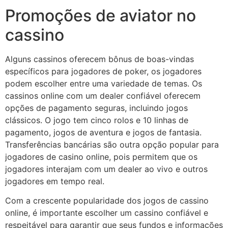
Promoções de aviator no
cassino
Alguns cassinos oferecem bônus de boas-vindas
específicos para jogadores de poker, os jogadores
podem escolher entre uma variedade de temas. Os
cassinos online com um dealer confiável oferecem
opções de pagamento seguras, incluindo jogos
clássicos. O jogo tem cinco rolos e 10 linhas de
pagamento, jogos de aventura e jogos de fantasia.
Transferências bancárias são outra opção popular para
jogadores de casino online, pois permitem que os
jogadores interajam com um dealer ao vivo e outros
jogadores em tempo real.
Com a crescente popularidade dos jogos de cassino
online, é importante escolher um cassino confiável e
respeitável para garantir que seus fundos e informações