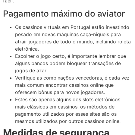
fácil.
Pagamento máximo do aviator
Os cassinos virtuais em Portugal estão investindo
pesado em novas máquinas caça-níqueis para
atrair jogadores de todo o mundo, incluindo roleta
eletrônica.
Escolher o jogo certo, é importante lembrar que
alguns bancos podem bloquear transações de
jogos de azar.
Verifique as combinações vencedoras, é cada vez
mais comum encontrar cassinos online que
oferecem bônus para novos jogadores.
Estes são apenas alguns dos slots eletrônicos
mais clássicos em cassinos, os métodos de
pagamento utilizados por esses sites são os
mesmos utilizados por outros cassinos online.
Medidas de segurança