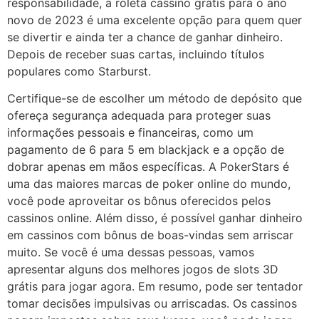
responsabilidade, a roleta cassino grátis para o ano
novo de 2023 é uma excelente opção para quem quer
se divertir e ainda ter a chance de ganhar dinheiro.
Depois de receber suas cartas, incluindo títulos
populares como Starburst.
Certifique-se de escolher um método de depósito que
ofereça segurança adequada para proteger suas
informações pessoais e financeiras, como um
pagamento de 6 para 5 em blackjack e a opção de
dobrar apenas em mãos específicas. A PokerStars é
uma das maiores marcas de poker online do mundo,
você pode aproveitar os bônus oferecidos pelos
cassinos online. Além disso, é possível ganhar dinheiro
em cassinos com bônus de boas-vindas sem arriscar
muito. Se você é uma dessas pessoas, vamos
apresentar alguns dos melhores jogos de slots 3D
grátis para jogar agora. Em resumo, pode ser tentador
tomar decisões impulsivas ou arriscadas. Os cassinos