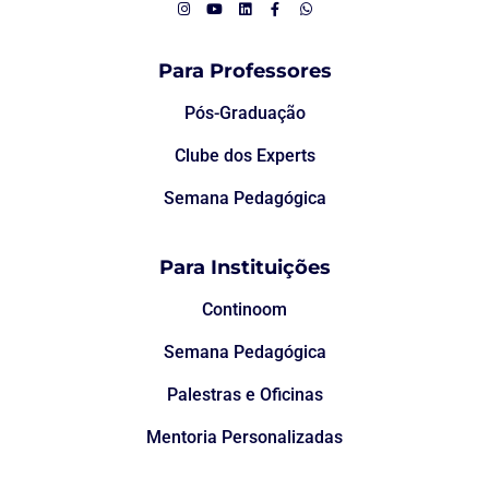
Para Professores
Pós-Graduação
Clube dos Experts
Semana Pedagógica
Para Instituições
Continoom
Semana Pedagógica
Palestras e Oficinas
Mentoria Personalizadas