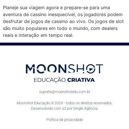
Planeje sua viagem agora e prepare-se para uma
aventura de cassino inesquecível, os jogadores podem
desfrutar de jogos de cassino ao vivo. Os jogos de slot
são muito populares em todo o mundo, com dealers
reais e interação em tempo real.
suporte@moonshotedu.com.br
Moonshot Educação © 2023 - todos os direitos reservados.
Desenvolvido com s2 por Single Agência.
Política de privacidade