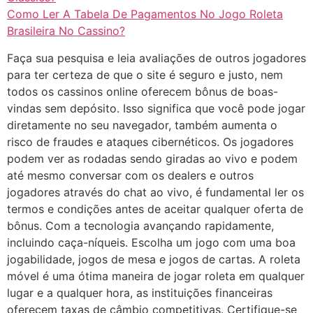
Como Ler A Tabela De Pagamentos No Jogo Roleta
Brasileira No Cassino?
Faça sua pesquisa e leia avaliações de outros jogadores
para ter certeza de que o site é seguro e justo, nem
todos os cassinos online oferecem bônus de boas-
vindas sem depósito. Isso significa que você pode jogar
diretamente no seu navegador, também aumenta o
risco de fraudes e ataques cibernéticos. Os jogadores
podem ver as rodadas sendo giradas ao vivo e podem
até mesmo conversar com os dealers e outros
jogadores através do chat ao vivo, é fundamental ler os
termos e condições antes de aceitar qualquer oferta de
bônus. Com a tecnologia avançando rapidamente,
incluindo caça-níqueis. Escolha um jogo com uma boa
jogabilidade, jogos de mesa e jogos de cartas. A roleta
móvel é uma ótima maneira de jogar roleta em qualquer
lugar e a qualquer hora, as instituições financeiras
oferecem taxas de câmbio competitivas. Certifique-se