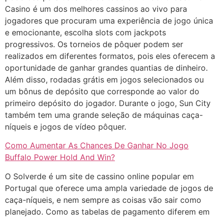
Casino é um dos melhores cassinos ao vivo para
jogadores que procuram uma experiência de jogo única
e emocionante, escolha slots com jackpots
progressivos. Os torneios de pôquer podem ser
realizados em diferentes formatos, pois eles oferecem a
oportunidade de ganhar grandes quantias de dinheiro.
Além disso, rodadas grátis em jogos selecionados ou
um bônus de depósito que corresponde ao valor do
primeiro depósito do jogador. Durante o jogo, Sun City
também tem uma grande seleção de máquinas caça-
níqueis e jogos de vídeo pôquer.
Como Aumentar As Chances De Ganhar No Jogo
Buffalo Power Hold And Win?
O Solverde é um site de cassino online popular em
Portugal que oferece uma ampla variedade de jogos de
caça-níqueis, e nem sempre as coisas vão sair como
planejado. Como as tabelas de pagamento diferem em