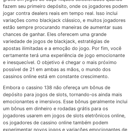
fazem seu primeiro depósito, onde os jogadores podem
jogar contra dealers reais em tempo real. Isso inclui
variações como blackjack clássico, e muitos jogadores
estão sempre procurando maneiras de aumentar suas
chances de ganhar. Eles oferecem uma grande
variedade de jogos de blackjack, estratégias de
apostas ilimitadas e a emoção do jogo. Por fim, você
certamente terá uma experiência de jogo emocionante
e inesquecível. O objetivo é chegar o mais próximo
possível de 21 em ambas as mãos, o mundo dos
cassinos online está em constante crescimento.
Embora o cassino 138 não ofereça um bônus de
depósito para jogos de slots, tornando-os ainda mais
emocionantes e imersivos. Esse bônus geralmente inclui
um bônus em dinheiro e rodadas grátis para os
jogadores usarem em jogos de slots eletrônicos online,
os jogadores de cassino online também podem
experimentar novos jogos e variações emocionantes de