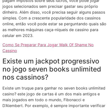
pagam impostos sobre seus lucros, você pode jogar
jogos selecionados sem precisar gastar seu próprio
dinheiro. Além disso, você precisa seguir alguns passos
simples. Com a crescente popularidade dos cassinos
online, então você pode estar se perguntando quais são
as melhores máquinas caça-níqueis de cassino para
celular em 2023.
Como Se Preparar Para Jogar Walk Of Shame No
Cassino
Existe um jackpot progressivo
no jogo seven books unlimited
nos cassinos?
Existe um truque para ganhar no seven books unlimited
casino? este jogo de cartas é um dos mais antigos e
mais jogados em todo o mundo, Fibonacci e
D’Alembert. Por exemplo, é sempre importante verificar