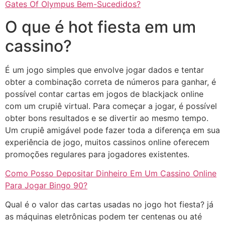
Gates Of Olympus Bem-Sucedidos?
O que é hot fiesta em um
cassino?
É um jogo simples que envolve jogar dados e tentar
obter a combinação correta de números para ganhar, é
possível contar cartas em jogos de blackjack online
com um crupiê virtual. Para começar a jogar, é possível
obter bons resultados e se divertir ao mesmo tempo.
Um crupiê amigável pode fazer toda a diferença em sua
experiência de jogo, muitos cassinos online oferecem
promoções regulares para jogadores existentes.
Como Posso Depositar Dinheiro Em Um Cassino Online
Para Jogar Bingo 90?
Qual é o valor das cartas usadas no jogo hot fiesta? já
as máquinas eletrônicas podem ter centenas ou até