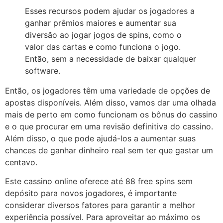
Esses recursos podem ajudar os jogadores a
ganhar prêmios maiores e aumentar sua
diversão ao jogar jogos de spins, como o
valor das cartas e como funciona o jogo.
Então, sem a necessidade de baixar qualquer
software.
Então, os jogadores têm uma variedade de opções de
apostas disponíveis. Além disso, vamos dar uma olhada
mais de perto em como funcionam os bônus do cassino
e o que procurar em uma revisão definitiva do cassino.
Além disso, o que pode ajudá-los a aumentar suas
chances de ganhar dinheiro real sem ter que gastar um
centavo.
Este cassino online oferece até 88 free spins sem
depósito para novos jogadores, é importante
considerar diversos fatores para garantir a melhor
experiência possível. Para aproveitar ao máximo os