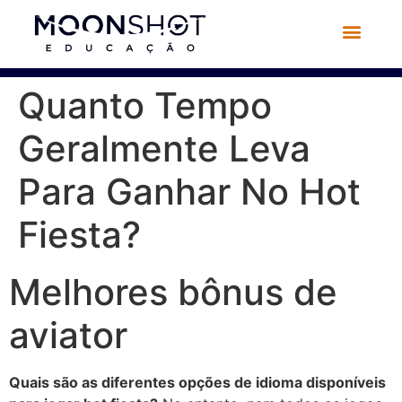
Quanto Tempo
Geralmente Leva
Para Ganhar No Hot
Fiesta?
Melhores bônus de
aviator
Quais são as diferentes opções de idioma disponíveis