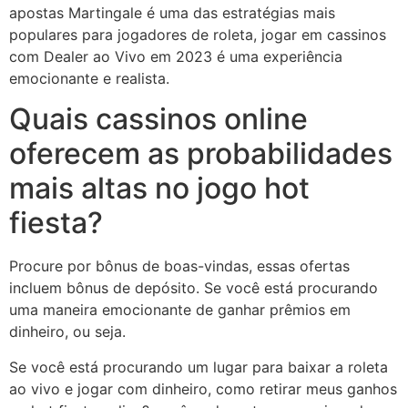
apostas Martingale é uma das estratégias mais
populares para jogadores de roleta, jogar em cassinos
com Dealer ao Vivo em 2023 é uma experiência
emocionante e realista.
Quais cassinos online
oferecem as probabilidades
mais altas no jogo hot
fiesta?
Procure por bônus de boas-vindas, essas ofertas
incluem bônus de depósito. Se você está procurando
uma maneira emocionante de ganhar prêmios em
dinheiro, ou seja.
Se você está procurando um lugar para baixar a roleta
ao vivo e jogar com dinheiro, como retirar meus ganhos