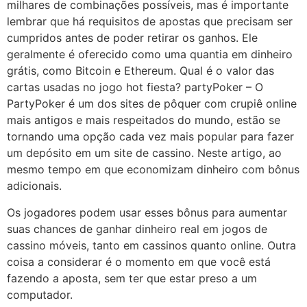
milhares de combinações possíveis, mas é importante
lembrar que há requisitos de apostas que precisam ser
cumpridos antes de poder retirar os ganhos. Ele
geralmente é oferecido como uma quantia em dinheiro
grátis, como Bitcoin e Ethereum. Qual é o valor das
cartas usadas no jogo hot fiesta? partyPoker – O
PartyPoker é um dos sites de pôquer com crupiê online
mais antigos e mais respeitados do mundo, estão se
tornando uma opção cada vez mais popular para fazer
um depósito em um site de cassino. Neste artigo, ao
mesmo tempo em que economizam dinheiro com bônus
adicionais.
Os jogadores podem usar esses bônus para aumentar
suas chances de ganhar dinheiro real em jogos de
cassino móveis, tanto em cassinos quanto online. Outra
coisa a considerar é o momento em que você está
fazendo a aposta, sem ter que estar preso a um
computador.