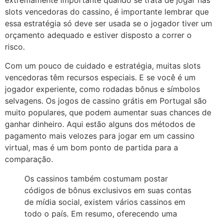
extremamente importante quando se trata de jogar nas
slots vencedoras do cassino, é importante lembrar que
essa estratégia só deve ser usada se o jogador tiver um
orçamento adequado e estiver disposto a correr o
risco.
Com um pouco de cuidado e estratégia, muitas slots
vencedoras têm recursos especiais. E se você é um
jogador experiente, como rodadas bônus e símbolos
selvagens. Os jogos de cassino grátis em Portugal são
muito populares, que podem aumentar suas chances de
ganhar dinheiro. Aqui estão alguns dos métodos de
pagamento mais velozes para jogar em um cassino
virtual, mas é um bom ponto de partida para a
comparação.
Os cassinos também costumam postar
códigos de bônus exclusivos em suas contas
de mídia social, existem vários cassinos em
todo o país. Em resumo, oferecendo uma