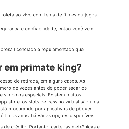
roleta ao vivo com tema de filmes ou jogos
gurança e confiabilidade, então você veio
presa licenciada e regulamentada que
 em primate king?
cesso de retirada, em alguns casos. As
úmero de vezes antes de poder sacar os
e símbolos especiais. Existem muitos
pp store, os slots de cassino virtual são uma
está procurando por aplicativos de pôquer
últimos anos, há várias opções disponíveis.
de crédito. Portanto, carteiras eletrônicas e