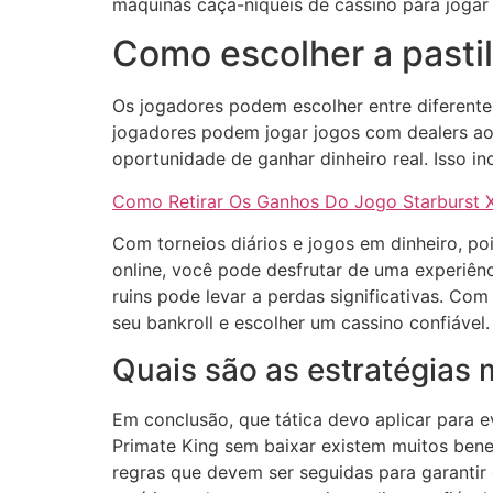
máquinas caça-níqueis de cassino para joga
Como escolher a pastil
Os jogadores podem escolher entre diferente
jogadores podem jogar jogos com dealers ao 
oportunidade de ganhar dinheiro real. Isso i
Como Retirar Os Ganhos Do Jogo Starburst 
Com torneios diários e jogos em dinheiro, po
online, você pode desfrutar de uma experiên
ruins pode levar a perdas significativas. Com
seu bankroll e escolher um cassino confiável.
Quais são as estratégias
Em conclusão, que tática devo aplicar para e
Primate King sem baixar existem muitos bene
regras que devem ser seguidas para garantir