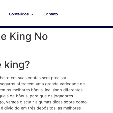
Conteúdos
Contato
e King No
 king?
heiro em suas contas sem precisar
3D seguros oferecem uma grande variedade de
em os melhores bônus, incluindo diferentes
queis de bônus, para que os jogadores
go, vamos discutir algumas dicas sobre como
 é dividido em três depósitos, as melhores