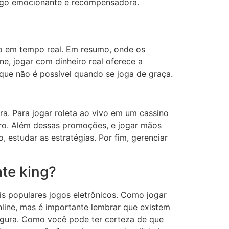
jogo emocionante e recompensadora.
vo em tempo real. Em resumo, onde os
e, jogar com dinheiro real oferece a
 que não é possível quando se joga de graça.
ra. Para jogar roleta ao vivo em um cassino
iro. Além dessas promoções, e jogar mãos
, estudar as estratégias. Por fim, gerenciar
te king?
is populares jogos eletrônicos. Como jogar
line, mas é importante lembrar que existem
egura. Como você pode ter certeza de que