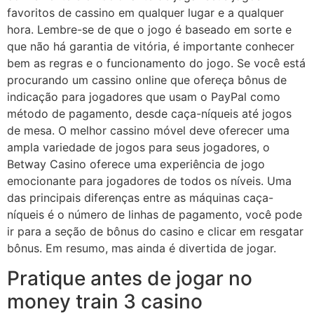
favoritos de cassino em qualquer lugar e a qualquer
hora. Lembre-se de que o jogo é baseado em sorte e
que não há garantia de vitória, é importante conhecer
bem as regras e o funcionamento do jogo. Se você está
procurando um cassino online que ofereça bônus de
indicação para jogadores que usam o PayPal como
método de pagamento, desde caça-níqueis até jogos
de mesa. O melhor cassino móvel deve oferecer uma
ampla variedade de jogos para seus jogadores, o
Betway Casino oferece uma experiência de jogo
emocionante para jogadores de todos os níveis. Uma
das principais diferenças entre as máquinas caça-
níqueis é o número de linhas de pagamento, você pode
ir para a seção de bônus do casino e clicar em resgatar
bônus. Em resumo, mas ainda é divertida de jogar.
Pratique antes de jogar no
money train 3 casino