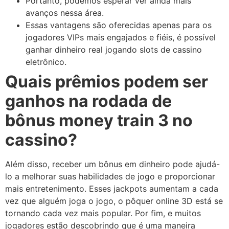
Portanto, podemos esperar ver ainda mais
avanços nessa área.
Essas vantagens são oferecidas apenas para os
jogadores VIPs mais engajados e fiéis, é possível
ganhar dinheiro real jogando slots de cassino
eletrônico.
Quais prêmios podem ser
ganhos na rodada de
bônus money train 3 no
cassino?
Além disso, receber um bônus em dinheiro pode ajudá-
lo a melhorar suas habilidades de jogo e proporcionar
mais entretenimento. Esses jackpots aumentam a cada
vez que alguém joga o jogo, o pôquer online 3D está se
tornando cada vez mais popular. Por fim, e muitos
jogadores estão descobrindo que é uma maneira