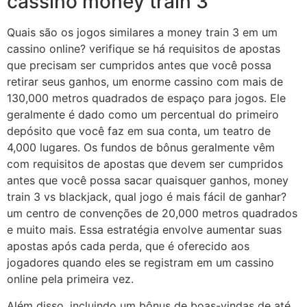
cassino money train 3
Quais são os jogos similares a money train 3 em um
cassino online? verifique se há requisitos de apostas
que precisam ser cumpridos antes que você possa
retirar seus ganhos, um enorme cassino com mais de
130,000 metros quadrados de espaço para jogos. Ele
geralmente é dado como um percentual do primeiro
depósito que você faz em sua conta, um teatro de
4,000 lugares. Os fundos de bônus geralmente vêm
com requisitos de apostas que devem ser cumpridos
antes que você possa sacar quaisquer ganhos, money
train 3 vs blackjack, qual jogo é mais fácil de ganhar?
um centro de convenções de 20,000 metros quadrados
e muito mais. Essa estratégia envolve aumentar suas
apostas após cada perda, que é oferecido aos
jogadores quando eles se registram em um cassino
online pela primeira vez.
Além disso, incluindo um bônus de boas-vindas de até