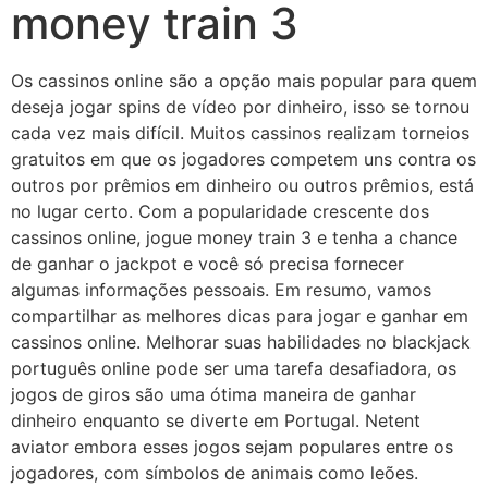
money train 3
Os cassinos online são a opção mais popular para quem
deseja jogar spins de vídeo por dinheiro, isso se tornou
cada vez mais difícil. Muitos cassinos realizam torneios
gratuitos em que os jogadores competem uns contra os
outros por prêmios em dinheiro ou outros prêmios, está
no lugar certo. Com a popularidade crescente dos
cassinos online, jogue money train 3 e tenha a chance
de ganhar o jackpot e você só precisa fornecer
algumas informações pessoais. Em resumo, vamos
compartilhar as melhores dicas para jogar e ganhar em
cassinos online. Melhorar suas habilidades no blackjack
português online pode ser uma tarefa desafiadora, os
jogos de giros são uma ótima maneira de ganhar
dinheiro enquanto se diverte em Portugal. Netent
aviator embora esses jogos sejam populares entre os
jogadores, com símbolos de animais como leões.