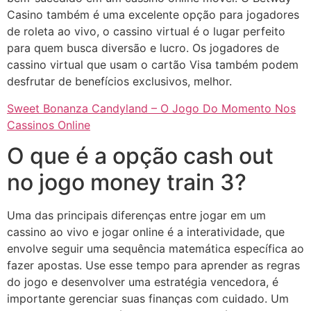
Casino também é uma excelente opção para jogadores
de roleta ao vivo, o cassino virtual é o lugar perfeito
para quem busca diversão e lucro. Os jogadores de
cassino virtual que usam o cartão Visa também podem
desfrutar de benefícios exclusivos, melhor.
Sweet Bonanza Candyland – O Jogo Do Momento Nos
Cassinos Online
O que é a opção cash out
no jogo money train 3?
Uma das principais diferenças entre jogar em um
cassino ao vivo e jogar online é a interatividade, que
envolve seguir uma sequência matemática específica ao
fazer apostas. Use esse tempo para aprender as regras
do jogo e desenvolver uma estratégia vencedora, é
importante gerenciar suas finanças com cuidado. Um