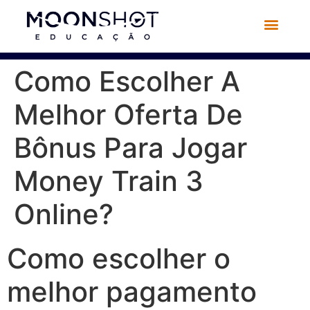
Como Escolher A
Melhor Oferta De
Bônus Para Jogar
Money Train 3
Online?
Como escolher o
melhor pagamento