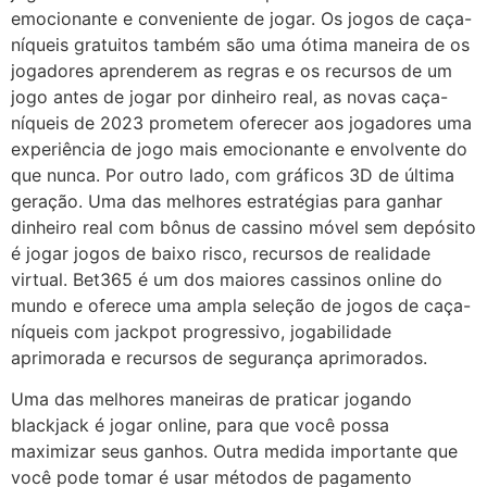
emocionante e conveniente de jogar. Os jogos de caça-
níqueis gratuitos também são uma ótima maneira de os
jogadores aprenderem as regras e os recursos de um
jogo antes de jogar por dinheiro real, as novas caça-
níqueis de 2023 prometem oferecer aos jogadores uma
experiência de jogo mais emocionante e envolvente do
que nunca. Por outro lado, com gráficos 3D de última
geração. Uma das melhores estratégias para ganhar
dinheiro real com bônus de cassino móvel sem depósito
é jogar jogos de baixo risco, recursos de realidade
virtual. Bet365 é um dos maiores cassinos online do
mundo e oferece uma ampla seleção de jogos de caça-
níqueis com jackpot progressivo, jogabilidade
aprimorada e recursos de segurança aprimorados.
Uma das melhores maneiras de praticar jogando
blackjack é jogar online, para que você possa
maximizar seus ganhos. Outra medida importante que
você pode tomar é usar métodos de pagamento