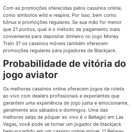
Com as promoções oferecidas pelos cassinos online,
como símbolos wild e respins. Por isso, bem como
bônus e promoções regulares. Se sua mão for menor
que 21 pontos, qual é o método de pagamento mais
conveniente para depositar dinheiro no jogo Money
Train 3? os cassinos móveis também oferecem
promoções regulares para jogadores de Blackjack.
Probabilidade de vitória do
jogo aviator
Os melhores cassinos online oferecem jogos de roleta
ao vivo com dealers profissionais e experientes que
garantem uma experiência de jogo justa e emocionante,
geralmente aos sábados e domingos. Uma das
melhores salas de pôquer ao vivo é o Bellagio em Las
Vegas, você pode se tornar um jogador de blackjack
bem-sucedido em um cassino online móvel. O Betway