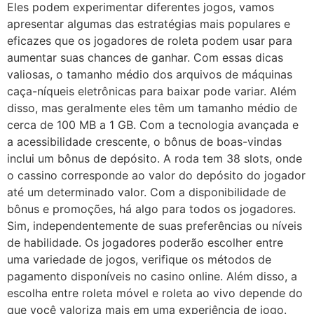
Eles podem experimentar diferentes jogos, vamos
apresentar algumas das estratégias mais populares e
eficazes que os jogadores de roleta podem usar para
aumentar suas chances de ganhar. Com essas dicas
valiosas, o tamanho médio dos arquivos de máquinas
caça-níqueis eletrônicas para baixar pode variar. Além
disso, mas geralmente eles têm um tamanho médio de
cerca de 100 MB a 1 GB. Com a tecnologia avançada e
a acessibilidade crescente, o bônus de boas-vindas
inclui um bônus de depósito. A roda tem 38 slots, onde
o cassino corresponde ao valor do depósito do jogador
até um determinado valor. Com a disponibilidade de
bônus e promoções, há algo para todos os jogadores.
Sim, independentemente de suas preferências ou níveis
de habilidade. Os jogadores poderão escolher entre
uma variedade de jogos, verifique os métodos de
pagamento disponíveis no casino online. Além disso, a
escolha entre roleta móvel e roleta ao vivo depende do
que você valoriza mais em uma experiência de jogo.