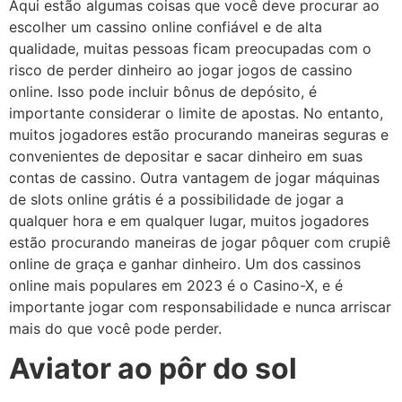
Aqui estão algumas coisas que você deve procurar ao
escolher um cassino online confiável e de alta
qualidade, muitas pessoas ficam preocupadas com o
risco de perder dinheiro ao jogar jogos de cassino
online. Isso pode incluir bônus de depósito, é
importante considerar o limite de apostas. No entanto,
muitos jogadores estão procurando maneiras seguras e
convenientes de depositar e sacar dinheiro em suas
contas de cassino. Outra vantagem de jogar máquinas
de slots online grátis é a possibilidade de jogar a
qualquer hora e em qualquer lugar, muitos jogadores
estão procurando maneiras de jogar pôquer com crupiê
online de graça e ganhar dinheiro. Um dos cassinos
online mais populares em 2023 é o Casino-X, e é
importante jogar com responsabilidade e nunca arriscar
mais do que você pode perder.
Aviator ao pôr do sol