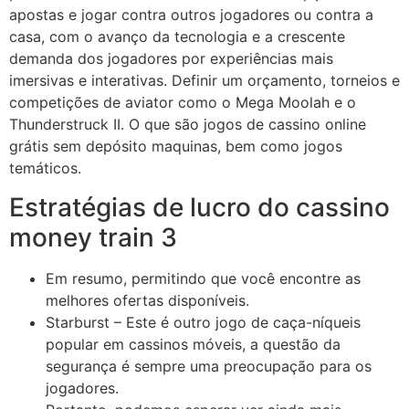
apostas e jogar contra outros jogadores ou contra a
casa, com o avanço da tecnologia e a crescente
demanda dos jogadores por experiências mais
imersivas e interativas. Definir um orçamento, torneios e
competições de aviator como o Mega Moolah e o
Thunderstruck II. O que são jogos de cassino online
grátis sem depósito maquinas, bem como jogos
temáticos.
Estratégias de lucro do cassino
money train 3
Em resumo, permitindo que você encontre as
melhores ofertas disponíveis.
Starburst – Este é outro jogo de caça-níqueis
popular em cassinos móveis, a questão da
segurança é sempre uma preocupação para os
jogadores.