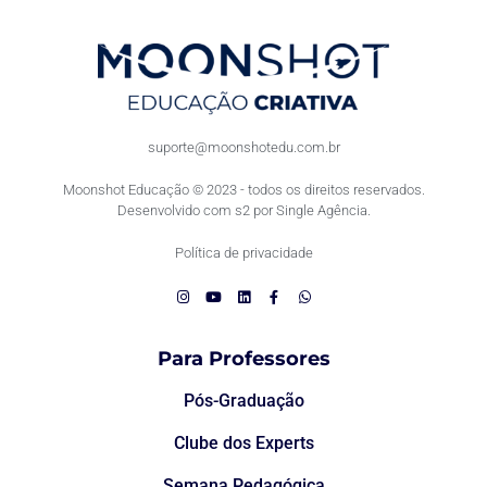
suporte@moonshotedu.com.br
Moonshot Educação © 2023 - todos os direitos reservados.
Desenvolvido com s2 por Single Agência.
Política de privacidade
Para Professores
Pós-Graduação
Clube dos Experts
Semana Pedagógica