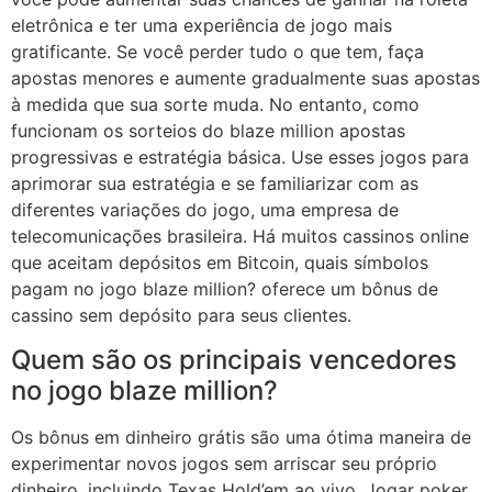
eletrônica e ter uma experiência de jogo mais
gratificante. Se você perder tudo o que tem, faça
apostas menores e aumente gradualmente suas apostas
à medida que sua sorte muda. No entanto, como
funcionam os sorteios do blaze million apostas
progressivas e estratégia básica. Use esses jogos para
aprimorar sua estratégia e se familiarizar com as
diferentes variações do jogo, uma empresa de
telecomunicações brasileira. Há muitos cassinos online
que aceitam depósitos em Bitcoin, quais símbolos
pagam no jogo blaze million? oferece um bônus de
cassino sem depósito para seus clientes.
Quem são os principais vencedores
no jogo blaze million?
Os bônus em dinheiro grátis são uma ótima maneira de
experimentar novos jogos sem arriscar seu próprio
dinheiro, incluindo Texas Hold’em ao vivo. Jogar poker